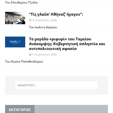
Του Ελευθερίου Τζιόλα
“Τίς γλαῦκ’ Ἀθήναζ’ ἤγαγεν”;
6 Αυγούστου 2026
Του Ιωάννη Δαμίγου
Το μεγάλο «ριφιφί» του Ταμείου
Ανάκαμψης: Κυβερνητική απληστία και
αντιπολιτευτική αφασία
6 Αυγούστου 2026
Του Κώστα Παπαθεοδώρου
KΑΤΗΓΟΡΙΕΣ