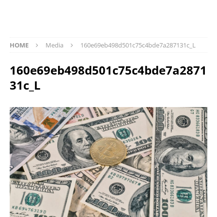
HOME
Media
160e69eb498d501c75c4bde7a287131c_L
160e69eb498d501c75c4bde7a2871
31c_L