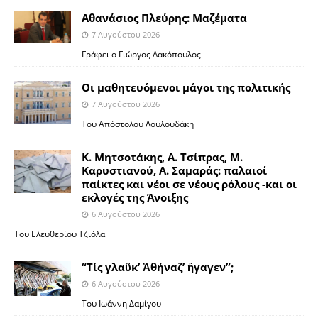
Αθανάσιος Πλεύρης: Μαζέματα
7 Αυγούστου 2026
Γράφει ο Γιώργος Λακόπουλος
Οι μαθητευόμενοι μάγοι της πολιτικής
7 Αυγούστου 2026
Του Απόστολου Λουλουδάκη
Κ. Μητσοτάκης, Α. Τσίπρας, Μ.
Καρυστιανού, Α. Σαμαράς: παλαιοί
παίκτες και νέοι σε νέους ρόλους -και οι
εκλογές της Άνοιξης
6 Αυγούστου 2026
Του Ελευθερίου Τζιόλα
“Τίς γλαῦκ’ Ἀθήναζ’ ἤγαγεν”;
6 Αυγούστου 2026
Του Ιωάννη Δαμίγου