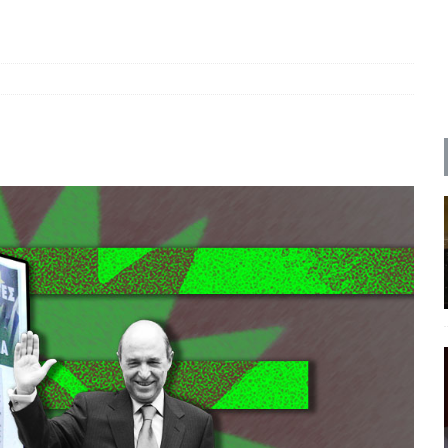
ΡΟΣΩΠΟΓΡΑΦΙΕΣ
ρες
ΠΑΡΕΜΒΑΣΕΙΣ
 και η Ελλάδα και η Νέα Δημοκρατία που δεν υπάρχουν πια
ατα
ΠΡΟΒΟΛΕΣ
 πολιτικής
ΑΠΟΨΕΙΣ
Μ. Καρυστιανού, Α. Σαμαράς: παλαιοί παίκτες και νέοι σε νέους ρόλους
ΑΠΟΨΕΙΣ
είου Ανάκαμψης: Κυβερνητική απληστία και αντιπολιτευτική αφασία
ίδας» καταγγέλουν “ένα συγκεντρωτικό μοντέλο αποφάσεων από
μών και παρασκηνιακών ανταγωνισμών”
ΣΚΕΨΕΙΣ