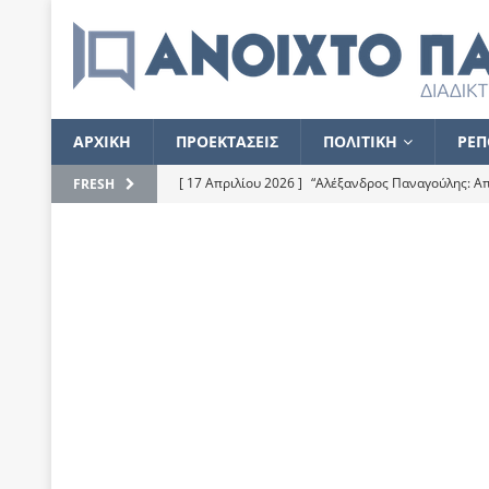
ΑΡΧΙΚΗ
ΠΡΟΕΚΤΑΣΕΙΣ
ΠΟΛΙΤΙΚΗ
ΡΕΠ
[ 17 Απριλίου 2026 ]
“Αλέξανδρος Παναγούλης: Απε
FRESH
του
ΕΠΙΛΟΓΕΣ
[ 17 Φεβρουαρίου 2026 ]
Απορίες και η απορία γι
[ 7 Νοεμβρίου 2022 ]
Kυρ. Μητσοτάκης: “Ουδέποτε
χειρίζεται το λογισμικό Predator”
ΡΕΠΟΡΤΑΖ
[ 21 Ιουλίου 2021 ]
Το Ανοιχτό Παράθυρο ευχαρισ
[ 15 Σεπτεμβρίου 2020 ]
Το εκκρεμές της οικονομ
[ 14 Ιουλίου 2020 ]
Κ. Καραμανλής: Κασσάνδρα
[ 4 Ιουλίου 2020 ]
Το σκληρό φθινόπωρο και το δ