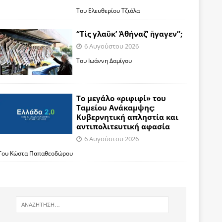
Του Ελευθερίου Τζιόλα
“Τίς γλαῦκ’ Ἀθήναζ’ ἤγαγεν”;
6 Αυγούστου 2026
Του Ιωάννη Δαμίγου
Το μεγάλο «ριφιφί» του
Ταμείου Ανάκαμψης:
Κυβερνητική απληστία και
αντιπολιτευτική αφασία
6 Αυγούστου 2026
Του Κώστα Παπαθεοδώρου