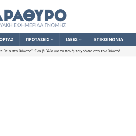
ΟΡΤΑΖ
ΠΡΟΤΑΣΕΙΣ
ΙΔΕΕΣ
ΕΠΙΚΟΙΝΩΝΙΑ
ίθεια στο θάνατο”: Ένα βιβλίο για τα πενήντα χρόνια από τον θάνατό
α το ποιος κοροϊδεύει ποιον Αλέξη
ΑΝΑΓΝΩΣΕΙΣ
 ισχυρίστηκα ότι δεν υπάρχει παρακολούθηση και κέντρο το οποίο
τεί θερμά όσους σπεύδουν να το ενισχύσουν – Συνεχίζουμε
FLASH
ίας θα κινηθεί στην αντίθετη κατεύθυνση
ΑΝΑΓΝΩΣΕΙΣ
ΠΡΟΣΩΠΟΓΡΑΦΙΕΣ
ίλημμα των εκλογών
ΑΝΑΓΝΩΣΕΙΣ