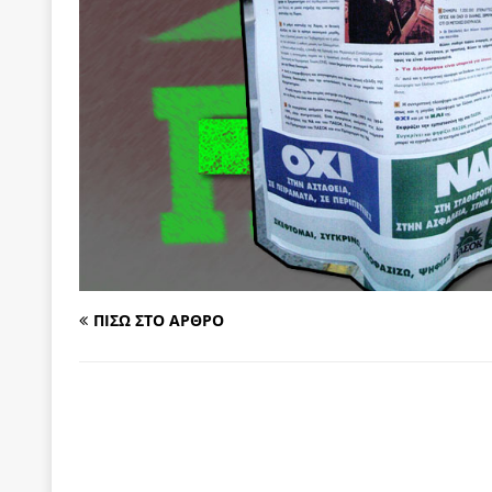
[ 6 Αυγούστου 2026 ]
Δόμνα Μιχαηλίδου: Αξιοπρ
[ 6 Αυγούστου 2026 ]
Η δημοκρατία της διαχείρισ
[ 6 Αυγούστου 2026 ]
Σπρώχνουμε τη ζωή μας…
[ 5 Αυγούστου 2026 ]
Κυριάκος Μητσοτάκης: Αναλ
[ 4 Αυγούστου 2026 ]
Θα ανήκεις όπου ανήκει το 
[ 4 Αυγούστου 2026 ]
Η γενεαλογία του φασισμού
ΠΑΡΕΜΒΑΣΕΙΣ
[ 4 Αυγούστου 2026 ]
Εφημερίδα «Εστία»: Όταν η 
ΠΙΣΩ ΣΤΟ ΑΡΘΡΟ