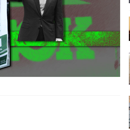
έπεια
ΠΡΟΒΟΛΕΣ
ης τελειώνει
ΠΑΡΕΜΒΑΣΕΙΣ
ΣΚΕΨΕΙΣ
γησίες
ΠΡΟΒΟΛΕΣ
νερό
ΑΝΑΓΝΩΣΕΙΣ
: από τον Αντιδιαφωτισμό στον ψηφιακό Κοινωνικό Δαρβινισμό
δημοσιογραφία βάζει τα χέρια της και βγάζει τα μάτια της
ΑΠΟΨΕΙΣ