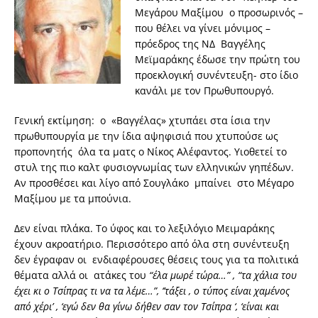
Μεγάρου Μαξίμου ο προσωρινός –
που θέλει να γίνει μόνιμος –
πρόεδρος της ΝΔ Βαγγέλης
Μεϊμαράκης έδωσε την πρώτη του
προεκλογική συνέντευξη- στο ίδιο
κανάλι με τον Πρωθυπουργό.
Γενική εκτίμηση: ο «Βαγγέλας» χτυπάει στα ίσια την
πρωθυπουργία με την ίδια αψηφισιά που χτυπούσε ως
προπονητής όλα τα ματς ο Νίκος Αλέφαντος. Υιοθετεί το
στυλ της πιο καλτ φυσιογνωμίας των ελληνικών γηπέδων.
Αν προσθέσει και λίγο από Σουγλάκο μπαίνει στο Μέγαρο
Μαξίμου με τα μπούνια.
Δεν είναι πλάκα. Το ύφος και το λεξιλόγιο Μειμαράκης
έχουν ακροατήριο. Περισσότερο από όλα στη συνέντευξη
δεν έγραφαν οι ενδιαφέρουσες θέσεις τους για τα πολιτικά
θέματα αλλά οι ατάκες του
“έλα μωρέ τώρα…” , “τα χάλια του
έχει κι ο Τσίπρας τι να τα λέμε…”, ‘’τάξει , ο τύπος είναι χαμένος
από χέρι’ , ‘εγώ δεν θα γίνω δήθεν σαν τον Τσίπρα ‘, ‘είναι και