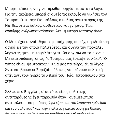
Μπορεί κάποιος να γίνει πρωθυπουργός με αυτό το λόγο;
Για την ακρίβεια μπορεί σ’ αυτές τις εκλογές να νικήσει τον
Τσίπρα; Γιατί όχι; Για πολλούς ο παλιός αγκιτάτορας της
ΝΔ θεωρείται λαϊκός, αυθεντικός και γνήσιος.
‘Είναι
κιμπάρης, άνθρωπος ντόμπρος’
λέει η Ντόρα Μπακογιάννη.
Ο ίδιος έχει συναίσθηση της απήχησης που έχει η ιδιαίτερη
αργκό με την οποία πολιτεύεται και συχνά την προκαλεί
λέγοντας “μην με τσιγκλάτε γιατί θα αρχίσω να τα ρίχνω”.
Με διατυπώσεις όπως “ο Τσίπρας μας έσκαψε το λάκο”. “Ο
τύπος είναι ψευτράκος”.” Τι να μας πει τώρα, είναι λίγος”.
Άντε να βρουν οι Συριζαίοι έδαφος να κάνουν πολιτική
απέναντι του- χωρίς τα λεξικά του Ηλία Πετρόπουλου στα
χέρια.
Άλλωστε ο Βαγγέλης σ’ αυτό το είδος πολιτικής
αντιπαράθεσης έχει παρελθόν όταν αντιμετώπισε
αντιπάλους του με ύφος
“εγώ είμαι και του λιμανιού εγώ είμαι
και του σαλονιού”
και την πολιτική κατάσταση με θέσεις
όπως: “
Όσοι φοβούνται να κατέβουν στις πλατείες είναι