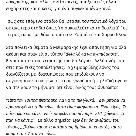
πονηρούλης’
και άλλες αντίστοιχες, απαξιωτικές αλλά
ευχάριστες και οικείες για ένα συγκεκριμένο κοινό.
Ίσως στο επόμενο στάδιο θα φτάσει τον πολιτικό λόγο του
σε ανώτερο στάδιο όπως ‘τη σακουλεύτηκα τη δουλειά’, ‘ σε
τα μας τώρα;’ με δάνεια από τον Ζαμπέτα και Χάρρυ Κλυν.
Στα πολιτικά θέματα ο Μεϊμαράκης έχει απάντηση για όλα-
ακόμη και όταν είναι τύπου “
άλλα λόγια να αγαπιόμαστε
”.
Είναι απίστευτος χειριστής του διαλόγου. Αλλά ανάμεσα
στις πολιτικές τοποθετήσεις, ο χειμαρρώδης λόγος του
διανθίζεται με διατυπώσεις που επιδιώκουν να
συγκινήσουν το καφενείο , το πεζοδρόμιο ή τη λαϊκή αγορά-
να στείλουν το μήνυμα ότι είναι δικός τους άνθρωπος.
“Είπα τον Τσίπρα ψευτράκο για να το πω γλυκά. Δεν μπορεί να
προαναγγέλλει τι θα κάνω. Αυτά είναι φτηνιάρικα. Είναι λίγος. Τι
πάει τώρα να κάνει. Εδώ, ρε φίλε, σου δίνουμε 251 ψήφους. Τι
πας να κάνεις;”
Σε άλλο σημείο:”
Εγώ δεν θα ανεβάσω του
τόνους ,, βλέπω και σε τι κατάσταση βρίσκεται κι αυτός και το
κόμμα του.
Άστα να πάνε…”