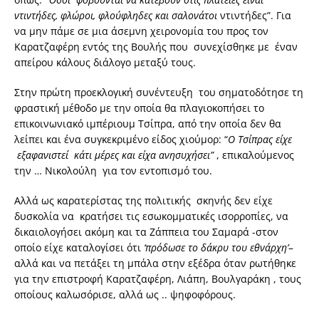
ντιντήδες, φλώροι, φλούφληδες και σαλονάτοι
ντιντήδες”. Για
να μην πάμε σε μια άσεμνη χειρονομία του προς τον
Καρατζαφέρη εντός της Βουλής που συνεχίσθηκε με έναν
απείρου κάλους διάλογο μεταξύ τους.
Στην πρώτη προεκλογική συνέντευξη του σηματοδότησε τη
φραστική μέθοδο με την οποία θα πλαγιοκοπήσει το
επικοινωνιακό ιμπέριουμ Τσίπρα, από την οποία δεν θα
λείπει και ένα συγκεκριμένο είδος χιούμορ: “
Ο Τσίπρας είχε
εξαφανιστεί κάτι μέρες και είχα ανησυχήσει”
, επικαλούμενος
την … Νικολούλη για τον εντοπισμό του.
Αλλά ως καρατερίστας της πολιτικής σκηνής δεν είχε
δυσκολία να κρατήσει τις εσωκομματικές ισορροπίες, να
δικαιολογήσει ακόμη και τα Ζάππεια του Σαμαρά -στον
οποίο είχε καταλογίσει ότι
‘πρόδωσε το δάκρυ του εθνάρχη’
–
αλλά και να πετάξει τη μπάλα στην εξέδρα όταν ρωτήθηκε
για την επιστροφή Καρατζαφέρη, Λιάπη, Βουλγαράκη , τους
οποίους καλωσόρισε, αλλά ως .. ψηφοφόρους.