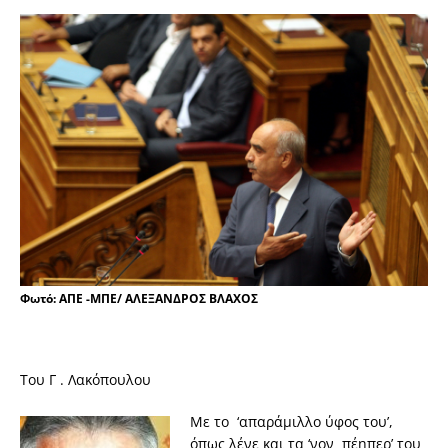
Φωτό: ΑΠΕ -ΜΠΕ/ ΑΛΕΞΑΝΔΡΟΣ ΒΛΑΧΟΣ
Του Γ . Λακόπουλου
Με το ‘απαράμιλλο ύφος του’,
όπως λένε και τα ‘νον πέηπερ’ του