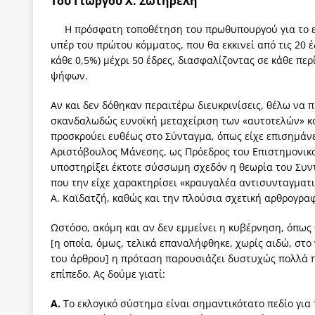
Του Γιώργου Χ. Σωτηρέλη
των δύο κομμάτων και όχι Ανδρουλάκη -Τσίπρα.
Η πρόσφατη τοποθέτηση του πρωθυπουργού για το εκ
[ 3 Αυγούστου 2026 ]
Η τραγωδία της δημοκρατική
υπέρ του πρώτου κόμματος, που θα εκκινεί από τις 20 
κάθε 0,5%) μέχρι 50 έδρες, διασφαλίζοντας σε κάθε π
μπορούν να φέρουν την αλλαγή
ΠΡΟΕΚΤΑΣΕΙΣ
ψήφων.
[ 3 Αυγούστου 2026 ]
Γιατί λιγοστεύουν «τα χρόνι
Αν και δεν δόθηκαν περαιτέρω διευκρινίσεις, θέλω να 
εμβληματικό «Πολίτη Κέιν»
ΠΑΡΕΜΒΑΣΕΙΣ
σκανδαλωδώς ευνοϊκή μεταχείριση των «αυτοτελών» κο
[ 3 Αυγούστου 2026 ]
Το Νομικό DNA του Υπερταμ
προσκρούει ευθέως στο Σύνταγμα, όπως είχε επισημάνε
Αριστόβουλος Μάνεσης, ως Πρόεδρος του Επιστημονικο
[ 3 Αυγούστου 2026 ]
Το γάλλιο και η γεωπολιτική
υποστηρίξει έκτοτε σύσσωμη σχεδόν η θεωρία του Συντ
[ 3 Αυγούστου 2026 ]
«Εδοξάσθη κρυπτομένη και 
που την είχε χαρακτηρίσει «κραυγαλέα αντισυνταγματική
Α. Καϊδατζή, καθώς και την πλούσια σχετική αρθρογραφ
ΠΑΡΕΜΒΑΣΕΙΣ
Ωστόσο, ακόμη και αν δεν εμμείνει η κυβέρνηση, όπως
[η οποία, όμως, τελικά επαναλήφθηκε, χωρίς αιδώ, στ
του άρθρου] η πρόταση παρουσιάζει δυστυχώς πολλά π
επίπεδο. Ας δούμε γιατί:
Α.
Το εκλογικό σύστημα είναι σημαντικότατο πεδίο για