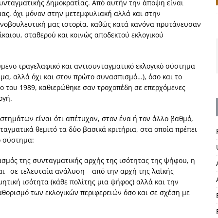
συνταγματικής Δημοκρατίας. Από αυτήν την άποψη είναι
 μας, όχι μόνον στην μετεμφυλιακή αλλά και στην
οινοβουλευτική μας ιστορία, καθώς κατά κανόνα πρυτάνευσαν
δίκαιου, σταθερού και κοινώς αποδεκτού εκλογικού
ύμενο τραγελαφικό και αντισυνταγματικό εκλογικό σύστημα
α, αλλά όχι και στον πρώτο συνασπισμό…), όσο και το
ίνο του 1989, καθιερώθηκε σαν τροχοπέδη σε επερχόμενες
ογή.
στημάτων είναι ότι απέτυχαν, στον ένα ή τον άλλο βαθμό,
αγματικά θεμιτό τα δύο βασικά κριτήρια, στα οποία πρέπει
ό σύστημα:
σμός της συνταγματικής αρχής της ισότητας της ψήφου, η
και –σε τελευταία ανάλυση– από την αρχή της λαϊκής
μητική ισότητα (κάθε πολίτης μια ψήφος) αλλά και την
αθορισμό των εκλογικών περιφερειών όσο και σε σχέση με