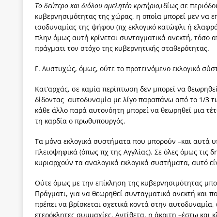
Το δεύτερο και διόλου αμελητέο κριτήριο,
ιδίως σε περιόδ
κυβερνησιμότητας της χώρας, η οποία μπορεί μεν να επ
ισοδυναμίας της ψήφου (πχ εκλογικό κατώφλι ή ελαφρ
πλην όμως αυτή κρίνεται συνταγματικά ανεκτή, τόσο α
πράγματι τον στόχο της κυβερνητικής σταθερότητας.
Γ. Δυστυχώς, όμως, ούτε το προτεινόμενο εκλογικό σύ
Κατ’αρχάς, σε καμία περίπτωση δεν μπορεί να θεωρηθε
δίδοντας αυτοδυναμία με λίγο παραπάνω από το 1/3 τ
κάθε άλλο παρά αυτονόητη μπορεί να θεωρηθεί μια τέ
τη καρδία ο πρωθυπουργός.
Τα μόνα εκλογικά συστήματα που μπορούν –και αυτά υ
πλειοψηφικά (όπως πχ της Αγγλίας). Σε όλες όμως τις 
κυριαρχούν τα αναλογικά εκλογικά συστήματα, αυτό εί
Ούτε όμως με την επίκληση της κυβερνησιμότητας μπορ
Πράγματι, για να θεωρηθεί συνταγματικά ανεκτή και 
πρέπει να βρίσκεται σχετικά κοντά στην αυτοδυναμία,
ετερόκλητες συμμαχίες. Αντίθετα, η άκριτη –έστω και