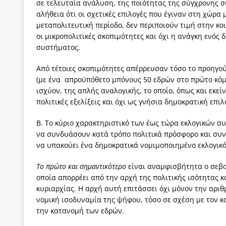
σε τελευταία ανάλυση, της ποιότητας της σύγχρονης 
αλήθεια ότι οι σχετικές επιλογές που έγιναν στη χώρα
μεταπολιτευτική περίοδο, δεν περιποιούν τιμή στην κ
οι μικροπολιτικές σκοπιμότητες και όχι η ανάγκη ενός 
συστήματος.
Από τέτοιες σκοπιμότητες απέρρευσαν τόσο το προηγο
(με ένα απροϋπόθετο μπόνους 50 εδρών στο πρώτο κόμμ
ισχύον, της απλής αναλογικής, το οποίο, όπως και εκε
πολιτικές εξελίξεις και όχι ως γνήσια δημοκρατική επιλ
Β. Το κύριο χαρακτηριστικό των έως τώρα εκλογικών συ
να συνδυάσουν κατά τρόπο πολιτικά πρόσφορο και συντ
να υπακούει ένα δημοκρατικά νομιμοποιημένο εκλογικ
Το πρώτο και σημαντικότερο
είναι αναμφισβήτητα ο σεβα
οποία απορρέει από την αρχή της πολιτικής ισότητας 
κυριαρχίας. Η αρχή αυτή επιτάσσει όχι μόνον την αριθ
νομική ισοδυναμία της ψήφου, τόσο σε σχέση με τον κ
την κατανομή των εδρών.