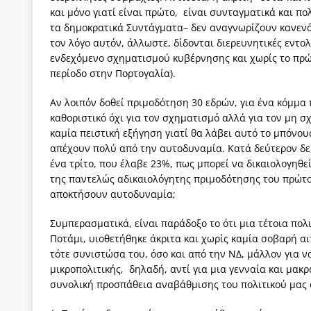
και μόνο γιατί είναι πρώτο, είναι συνταγματικά και π
τα δημοκρατικά Συντάγματα– δεν αναγνωρίζουν κανενός
τον λόγο αυτόν, άλλωστε, δίδονται διερευνητικές εντολ
ενδεχόμενο σχηματισμού κυβέρνησης και χωρίς το πρ
περίοδο στην Πορτογαλία).
Αν λοιπόν δοθεί πριμοδότηση 30 εδρών, για ένα κόμμα
καθοριστικό όχι για τον σχηματισμό αλλά για τον μη 
καμία πειστική εξήγηση γιατί θα λάβει αυτό το μπόνο
απέχουν πολύ από την αυτοδυναμία. Κατά δεύτερον δε
ένα τρίτο, που έλαβε 23%, πως μπορεί να δικαιολογηθεί
της παντελώς αδικαιολόγητης πριμοδότησης του πρώτου
αποκτήσουν αυτοδυναμία;
Συμπερασματικά, είναι παράδοξο το ότι μια τέτοια πολ
Ποτάμι, υιοθετήθηκε άκριτα και χωρίς καμία σοβαρή αι
τότε συνιστώσα του, όσο και από την ΝΔ, μάλλον για 
μικροπολιτικής, δηλαδή, αντί για μια γενναία και μακ
συνολική προσπάθεια αναβάθμισης του πολιτικού μας