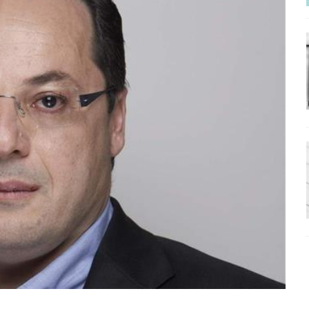
ΡΟΣΩΠΟΓΡΑΦΙΕΣ
νερό
ΑΝΑΓΝΩΣΕΙΣ
: από τον Αντιδιαφωτισμό στον ψηφιακό Κοινωνικό Δαρβινισμό
δημοσιογραφία βάζει τα χέρια της και βγάζει τα μάτια της
ΑΠΟΨΕΙΣ
εργασίας ΗΠΑ-Σαουδικής Αραβίας
ΑΠΟΨΕΙΣ
και το Σχέδιο Άτσεσον
ΑΠΟΨΕΙΣ
ΑΠΟΨΕΙΣ
ίτευση
ΠΡΟΒΟΛΕΣ
η Αυγούστου: Πώς ένας αποτυχημένος κοινοβουλευτικός έγινε
ίται και δεν εκβιάζεται
ΠΑΡΕΜΒΑΣΕΙΣ
χη της δεύτερης θέσης είναι (πολύ) ανοιχτή ακόμη. Προς αναμέτρηση