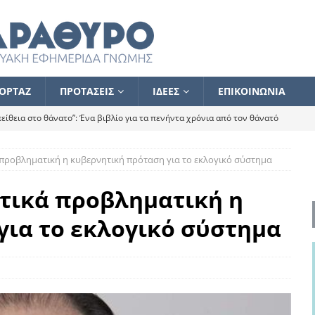
ΟΡΤΑΖ
ΠΡΟΤΑΣΕΙΣ
ΙΔΕΕΣ
ΕΠΙΚΟΙΝΩΝΙΑ
ίθεια στο θάνατο”: Ένα βιβλίο για τα πενήντα χρόνια από τον θάνατό
 προβληματική η κυβερνητική πρόταση για το εκλογικό σύστημα
α το ποιος κοροϊδεύει ποιον Αλέξη
ΑΝΑΓΝΩΣΕΙΣ
 ισχυρίστηκα ότι δεν υπάρχει παρακολούθηση και κέντρο το οποίο
ιτικά προβληματική η
για το εκλογικό σύστημα
τεί θερμά όσους σπεύδουν να το ενισχύσουν – Συνεχίζουμε
FLASH
ίας θα κινηθεί στην αντίθετη κατεύθυνση
ΑΝΑΓΝΩΣΕΙΣ
ΠΡΟΣΩΠΟΓΡΑΦΙΕΣ
ίλημμα των εκλογών
ΑΝΑΓΝΩΣΕΙΣ