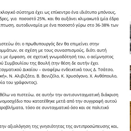
ΑΠΟΨΕΙΣ
λογικό σύστημα έχει ως επίκεντρο ένα ιδιότυπο μπόνους,
ς παράταξης: Ο λαός θέλει, αλλά τα κόμματα της αντιπολίτευσης δεν
έδρες, για ποσοστό 25%, και θα αυξάνει κλιμακωτά (μία έδρα
ερίπτωση, αυτοδυναμία με ένα ποσοστό γύρω στο 36-38% των
α της αθωότητας;» Το «αίνιγμα»και η «λύση» του μέσα από τον
πιστεύω ότι ο πρωθυπουργός δεν θα επιμείνει στην
μμάτων, σε σχέση με τους συνασπισμούς, διότι αυτή
είου και οι Ρήτρες του ESM
ΑΠΟΨΕΙΣ
ι με έμφαση, σε σχετική γνωμοδότησή του, ο αείμνηστος
ύ Συμβουλίου της Βουλή (την θέση δε αυτήν έχει
 ισχύς για την Ελλάδα
ΑΠΟΨΕΙΣ
αγματικού Δικαίου – αναφέρω ενδεικτικά τους Δ. Τσάτσο,
εγελοιοποιήθη εμφανιζόμενη»: Το άδοξο βήμα της Μ. Καρυστιανού
», Ν. Αλιβιζάτο, Β. Βενιζέλο, Κ. Χρυσόγονο, Χ. Ανθόπουλο,
ία του γράφοντος).
 θέλω να πιστεύω, σε αυτήν την αντισυνταγματική διάκριση
ο νομοσχέδιο που κατατέθηκε μετά από την συγγραφή αυτού
ροβλήματα, τόσο σε συνταγματικό όσο και σε πολιτικό
 την αξιολόγηση της γνησιότητας της αντιπροσώπευσης και,