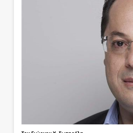
[ 22 Μαΐου 2020 ]
Μακάριος Λαζαρίδης: Έργο!
Π
[ 4 Αυγούστου 2026 ]
Θα ανήκεις όπου ανήκει το 
[ 4 Αυγούστου 2026 ]
Η γενεαλογία του φασισμού
ΠΑΡΕΜΒΑΣΕΙΣ
[ 4 Αυγούστου 2026 ]
Εφημερίδα «Εστία»: Όταν η 
[ 4 Αυγούστου 2026 ]
Η συμφωνία πυρηνικής συν
[ 4 Αυγούστου 2026 ]
Τα γεγονότα της Τηλλυρίας 
[ 4 Αυγούστου 2026 ]
Tηλεοπτικοί “Mega-Fiers”…
[ 4 Αυγούστου 2026 ]
Κώστας Τσουκαλάς: Αντιπολ
[ 4 Αυγούστου 2026 ]
Ο Ιωάννης Μεταξάς και η 4
δικτάτορας
ΕΠΙΛΟΓΕΣ
[ 3 Αυγούστου 2026 ]
Η ελευθεροτυπία δεν απειλε
[ 3 Αυγούστου 2026 ]
ΠΑΣΟΚ ή ΕΛ.ΑΣ.; Γιατί η μά