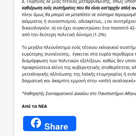
Δ. Πυρήνας δε μιας τέτοιας μεταρρύθμισης, όπως υποσ
καθιέρωση ενός συστήματος που θα είναι κατ’αρχήν απλή
α
πλην όμως
θα μπορεί να μεταπίπτει σε σύστημα περιορισμέ
(κόμματος ή συνασπισμού, αδιακρίτως…) αν συντρέχουν
δικαιολογούν: α) να έχει συγκεντρώσει ένα ποσοστό 4
από την δεύτερη πολιτική δύναμη (1-2%).
Το μεγάλο πλεονέκτημα ενός τέτοιου εκλογικού συστήμ
ευρύτερης συναίνεσης, έγκειται στα ευρέα περιθώρια 
διαμόρφωση των πολιτικών εξελίξεων, καθώς δεν υπο
προκρούστεια κλίνη της κυβερνητικής σταθερότητας αλ
μετεκλογικής αλλοίωσης της λαϊκής ετυμηγορίας ή ενό
δογματική και άκαμπτη εμμονή στην «απλή αναλογική»
*Καθηγητής Συνταγματικού Δικαίου στο Πανεπιστήμιο Αθην
Από τα ΝΕΑ
Share