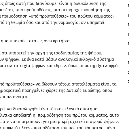
ους όπως αυτή που διανύουμε, είναι η διευκόλυνση της
ιφέρει, υπό προϋποθέσεις, μια μικρή σχετικοποίηση της
ά πριμοδότηση –υπό προϋποθέσεις– του πρώτου κόμματος),
πό τη θεωρία όσο και από την νομολογία, αν υπηρετεί
στημα υπακούει στα ως άνω κριτήρια.
ί ότι υπηρετεί την αρχή της ισοδυναμίας της ψήφου,
ων ψήφων. Σε ένα κατά βάσιν αναλογικό εκλογικό σύστημα
τοια αντιστοιχία ψήφων και εδρών, όπως υποστήριξε ελαφρά
πό προϋποθέσεις– να δώσουν τέτοια αποτελέσματα είναι τα
δημοκρατικά προηγμένες χώρες της Δυτικής Ευρώπης, όπου
ναι αδιανόητο.
εί να δικαιολογηθεί ένα τέτοιο εκλογικό σύστημα.
πολιτικά αποδεκτή η πριμοδότηση του πρώτου κόμματος, αυτό
 ώστε να αποτραπούν, για μια μικρή σχετικά διαφορά ψήφων,
 κλιμακωτή πλέον– πριμοδότηση του πρώτου κόμματος, μόνο