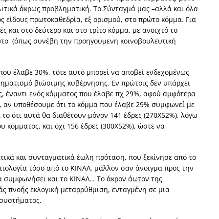
ολιτικά άκρως προβληματική. Το Σύνταγμά μας –αλλά και όλα
 είδους πρωτοκαθεδρία, εξ ορισμού, στο πρώτο κόμμα. Για
ές και στο δεύτερο και στο τρίτο κόμμα, με ανοιχτό το
ώτο (όπως συνέβη την προηγούμενη κοινοβουλευτική
 που έλαβε 30%, τότε αυτό μπορεί να αποβεί ενδεχομένως
σχηματισμό βιώσιμης κυβέρνησης. Εν πρώτοις δεν υπάρχει
υς, έναντι ενός κόμματος που έλαβε πχ 29%, αφού αμφότερα
, αν υποθέσουμε ότι το κόμμα που έλαβε 29% συμφωνεί με
 το ότι αυτά θα διαθέτουν μόνον 141 έδρες (270Χ52%), λόγω
 κόμματος, και όχι 156 έδρες (300Χ52%), ώστε να
ιτικά και συνταγματικά έωλη πρόταση, που ξεκίνησε από το
τιολογία τόσο από το ΚΙΝΑΛ, μάλλον σαν άνοιγμα προς την
να συμφωνήσει και το ΚΙΝΑΛ… Το άκρον άωτον της
ράς πνοής εκλογική μεταρρύθμιση, ενταγμένη σε μια
 συστήματος.