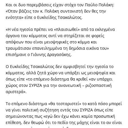
Kαι οι δυο παρεμβάσεις είχαν στόχο τον Παύλο Πολάκη:
«Όταν βάζεις τον κ. Πολάκη συντονιστή δεν θες την
ενότητα» είπε ο Ευκλείδης Τσακαλώτος.
«Η νέα ηγεσία πρέπει να «πλαισιωθεί» από τα εκλεγμένα
όργανα του κόμματος αντί να στηρίζεται σε φορείς
απόψεων που είναι μειοψηφικές στο κόμμα και
τραυμάτισαν επανειλημμένα τη δημόσια εικόνα του»
επισήμανε ο Γιάννης Δραγασάκης.
Ο Ευκλείδης Τσακαλώτος δεν αμφισβητεί την ηγεσία το
κόμματος, αλλά ζητά χώρο να υπάρξει ως μειοψηφία και
όπως είπε «το επόμενο διάστημα θα κριθεί «αν υπάρχει
χώρος στον ΣΥΡΙΖΑ για την ανανεωτική – ριζοσπαστική
αριστερά».
Το επόμενο διάστημα «θα τεσταριστεί» το κατά πόσο μπορεί
να γίνει πολιτική συζήτηση εντός του ΣΥΡΙΖΑ όπως είπε
σημειώνοντας πως «εγώ δεν έχω κάνει καμία προσωπική
επίθεση, δεν θεωρώ ότι το πεδίο της μάχης είναι το αν είναι