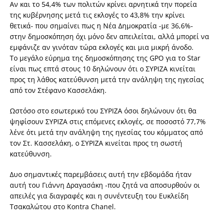
Αν και το 54,4% των πολιτών κρίνει αρνητικά την πορεία
της κυβέρνησης μετά τις εκλογές το 43,8% την κρίνει
θετικά- που σημαίνει πως η Νέα Δημοκρατία -με 36,6%-
στην δημοσκόπηση όχι μόνο δεν απειλείται, αλλά μπορεί να
εμφάνιζε αν γινόταν τώρα εκλογές και μια μικρή άνοδο.
Το μεγάλο εύρημα της δημοσκόπησης της GPO για το Star
είναι πως επτά στους 10 δηλώνουν ότι ο ΣΥΡΙΖΑ κινείται
προς τη λάθος κατεύθυνση μετά την ανάληψη της ηγεσίας
από τον Στέφανο Κασσελάκη.
Ωστόσο στο εσωτερικό του ΣΥΡΙΖΑ όσοι δηλώνουν ότι θα
ψηφίσουν ΣΥΡΙΖΑ στις επόμενες εκλογές, σε ποσοστό 77,7%
λένε ότι μετά την ανάληψη της ηγεσίας του κόμματος από
τον Στ. Κασσελάκη, ο ΣΥΡΙΖΑ κινείται προς τη σωστή
κατεύθυνση.
Δυο σημαντικές παρεμβάσεις αυτή την εβδομάδα ήταν
αυτή του Γιάννη Δραγασάκη -που ζητά να αποσυρθούν οι
απειλές για διαγραφές και η συνέντευξη του Ευκλείδη
Τσακαλώτου στο Kontra Chanel.