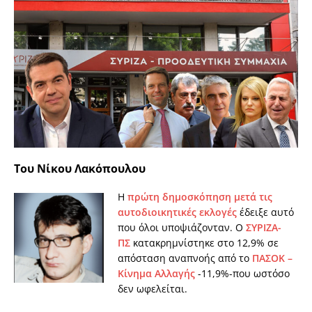
Του Νίκου Λακόπουλου
Η
πρώτη δημοσκόπηση μετά τις
αυτοδιοικητικές εκλογές
έδειξε αυτό
που όλοι υποψιάζονταν. Ο
ΣΥΡΙΖΑ-
ΠΣ
κατακρημνίστηκε στο 12,9% σε
απόσταση αναπνοής από το
ΠΑΣΟΚ –
Κίνημα Αλλαγής
-11,9%-που ωστόσο
δεν ωφελείται.