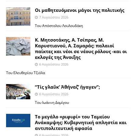
Οι μαθητευόμενοι μάγοι της πολιτικής
7 Αυγούστου 2026
Του Απόστολου Λουλουδάκη
Κ. Μητσοτάκης, Α. Τσίπρας, Μ.
Καρυστιανού, Α. Σαμαράς: παλαιοί
παίκτες και νέοι σε νέους ρόλους -και οι
εκλογές της Άνοιξης
6 Αυγούστου 2026
Του Ελευθερίου Τζιόλα
“Τίς γλαῦκ’ Ἀθήναζ’ ἤγαγεν”;
6 Αυγούστου 2026
Του Ιωάννη Δαμίγου
Το μεγάλο «ριφιφί» του Ταμείου
Ανάκαμψης: Κυβερνητική απληστία και
αντιπολιτευτική αφασία
6 Αυγούστου 2026