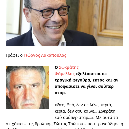
Γράφει ο
Γιώργος Λακόπουλος
Ο
Σωκράτης
Φάμελλος
εξελίσσεται σε
τραγική φιγούρα, εκτός και αν
αποφασίσει να γίνει σούπερ
σταρ.
«Θεό, Θεό, δεν σε λένε, κεριά,
κεριά, δεν σου καίνε… Σωκράτη,
εσύ σούπερ σταρ…». Με αυτά τα
στιχάκια – της θρυλικής Σώτιας Τσώτου – που τραγούδησε η