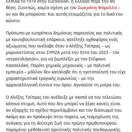
Ελπίδα το 1979 στην Eurovision, η Ελλάδα πήρε την 8η
θέση. Συνεπώς, καμία σχέση με τον
Σωκράτη Φάμελλο
–
αν και θα μπορούσε: Και αυτός ετοιμάζεται για το δικό του
κώνειο.
Πρόσωπο με ευπρέπεια δημόσιας παρουσίας και πολιτικός
με κοινοβουλευτική επάρκεια, κατέληξε αχθοφόρος ενός
αξιώματος που ανέλαβε όταν ο Αλέξης Τσίπρας – ως
μαριονετίστας στον ΣΥΡΙΖΑ μετά την ήττα του 2023 – τον
«στρατολόγησε», για να ξεμπλέξει με τον Στέφανο
Κασσελάκη. Παρότι χημικός μηχανικός – με πολιτική
εμπειρία – μάλλον δεν κατάλαβε ότι η ηγετοποίησή του είχε
χαρακτηριστικά τραγικής ειρωνείας – με την
αρχαιοελληνική έννοια του όρου: Αγνοούσε τη μοίρα του.
Ο Αλέξης Τσίπρας τον ανέδειξε με σκοπό να τον τελειώσει
κάποια στιγμή. Αυτό που δεν μπορεί να ξέρει κανείς είναι
αν εξαρχής το σχέδιο περιελάμβανε και τον διασυρμό του.
Ακόμη και αν προέκυψε στην πορεία, ως τεκμηρίωση της
ανάγκης για τη δεύτερη ζωή του πρώην πρωθυπουργού,
παραμένει μεθόδευση αρνητικής πολιτικής παιδαγωγικής.