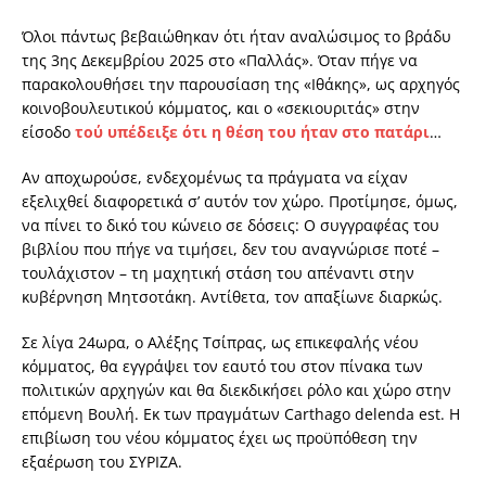
Όλοι πάντως βεβαιώθηκαν ότι ήταν αναλώσιμος το βράδυ
της 3ης Δεκεμβρίου 2025 στο «Παλλάς». Όταν πήγε να
παρακολουθήσει την παρουσίαση της «Ιθάκης», ως αρχηγός
κοινοβουλευτικού κόμματος, και ο «σεκιουριτάς» στην
είσοδο
τού υπέδειξε ότι η θέση του ήταν στο πατάρι
…
Αν αποχωρούσε, ενδεχομένως τα πράγματα να είχαν
εξελιχθεί διαφορετικά σ’ αυτόν τον χώρο. Προτίμησε, όμως,
να πίνει το δικό του κώνειο σε δόσεις: Ο συγγραφέας του
βιβλίου που πήγε να τιμήσει, δεν του αναγνώρισε ποτέ –
τουλάχιστον – τη μαχητική στάση του απέναντι στην
κυβέρνηση Μητσοτάκη. Αντίθετα, τον απαξίωνε διαρκώς.
Σε λίγα 24ωρα, ο Αλέξης Τσίπρας, ως επικεφαλής νέου
κόμματος, θα εγγράψει τον εαυτό του στον πίνακα των
πολιτικών αρχηγών και θα διεκδικήσει ρόλο και χώρο στην
επόμενη Βουλή. Εκ των πραγμάτων Carthago delenda est. Η
επιβίωση του νέου κόμματος έχει ως προϋπόθεση την
εξαέρωση του ΣΥΡΙΖΑ.