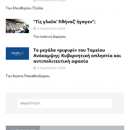
Του Ελευθερίου Τζιόλα
“Τίς γλαῦκ’ Ἀθήναζ’ ἤγαγεν”;
6 Αυγούστου 2026
Του Ιωάννη Δαμίγου
Το μεγάλο «ριφιφί» του Ταμείου
Ανάκαμψης: Κυβερνητική απληστία και
αντιπολιτευτική αφασία
6 Αυγούστου 2026
Του Κώστα Παπαθεοδώρου