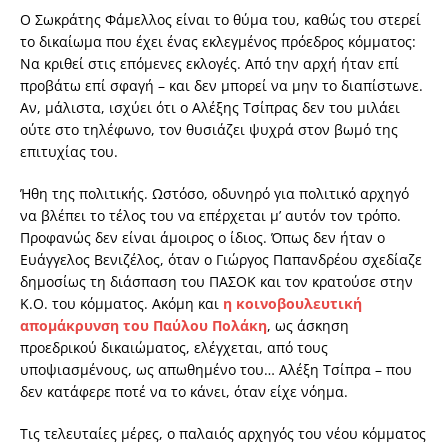
Ο Σωκράτης Φάμελλος είναι το θύμα του, καθώς του στερεί
το δικαίωμα που έχει ένας εκλεγμένος πρόεδρος κόμματος:
Να κριθεί στις επόμενες εκλογές. Από την αρχή ήταν επί
προβάτω επί σφαγή – και δεν μπορεί να μην το διαπίστωνε.
Αν, μάλιστα, ισχύει ότι ο Αλέξης Τσίπρας δεν του μιλάει
ούτε στο τηλέφωνο, τον θυσιάζει ψυχρά στον βωμό της
επιτυχίας του.
Ήθη της πολιτικής. Ωστόσο, οδυνηρό για πολιτικό αρχηγό
να βλέπει το τέλος του να επέρχεται μ’ αυτόν τον τρόπο.
Προφανώς δεν είναι άμοιρος ο ίδιος. Όπως δεν ήταν ο
Ευάγγελος Βενιζέλος, όταν ο Γιώργος Παπανδρέου σχεδίαζε
δημοσίως τη διάσπαση του ΠΑΣΟΚ και τον κρατούσε στην
Κ.Ο. του κόμματος. Ακόμη και
η κοινοβουλευτική
απομάκρυνση του Παύλου Πολάκη
, ως άσκηση
προεδρικού δικαιώματος, ελέγχεται, από τους
υποψιασμένους, ως απωθημένο του… Αλέξη Τσίπρα – που
δεν κατάφερε ποτέ να το κάνει, όταν είχε νόημα.
Τις τελευταίες μέρες, ο παλαιός αρχηγός του νέου κόμματος