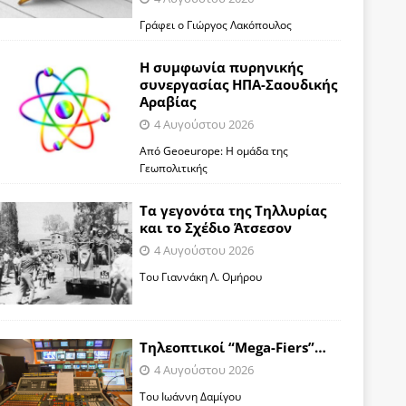
Γράφει ο Γιώργος Λακόπουλος
Η συμφωνία πυρηνικής
συνεργασίας ΗΠΑ-Σαουδικής
Αραβίας
4 Αυγούστου 2026
Από Geoeurope: H ομάδα της
Γεωπολιτικής
Τα γεγονότα της Τηλλυρίας
και το Σχέδιο Άτσεσον
4 Αυγούστου 2026
Toυ Γιαννάκη Λ. Ομήρου
Tηλεοπτικοί “Mega-Fiers”…
4 Αυγούστου 2026
Toυ Ιωάννη Δαμίγου