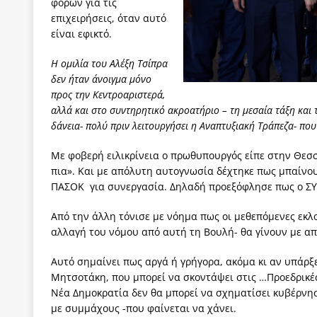
φόρων για τις
επιχειρήσεις, όταν αυτό
είναι εφικτό.
Η ομιλία του Αλέξη Τσίπρα
δεν ήταν άνοιγμα μόνο
προς την Κεντροαριστερά,
αλλά και στο συντηρητικό ακροατήριο – τη μεσαία τάξη και τ
δάνεια- πολύ πριν λειτουργήσει η Αναπτυξιακή Τράπεζα- πο
Με φοβερή ειλικρίνεια ο πρωθυπουργός είπε στην Θεσσα
πια». Και με απόλυτη αυτογνωσία δέχτηκε πως μπαίνο
ΠΑΣΟΚ για συνεργασία. Δηλαδή προεξόφλησε πως ο ΣΥΡΙ
Από την άλλη τόνισε με νόημα πως οι μεθεπόμενες εκλο
αλλαγή του νόμου από αυτή τη Βουλή- θα γίνουν με απ
Aυτό σημαίνει πως αργά ή γρήγορα, ακόμα κι αν υπάρξ
Μητσοτάκη, που μπορεί να σκοντάψει στις …Προεδρικές
Νέα Δημοκρατία δεν θα μπορεί να σχηματίσει κυβέρνησ
με συμμάχους -που φαίνεται να χάνει.