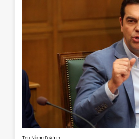
[ 22 Μαΐου 2020 ]
Μακάριος Λαζαρίδης: Έργο!
Π
[ 5 Αυγούστου 2026 ]
Κυριάκος Μητσοτάκης: Αναλ
[ 4 Αυγούστου 2026 ]
Θα ανήκεις όπου ανήκει το 
[ 4 Αυγούστου 2026 ]
Η γενεαλογία του φασισμού
ΠΑΡΕΜΒΑΣΕΙΣ
[ 4 Αυγούστου 2026 ]
Εφημερίδα «Εστία»: Όταν η 
[ 4 Αυγούστου 2026 ]
Η συμφωνία πυρηνικής συν
[ 4 Αυγούστου 2026 ]
Τα γεγονότα της Τηλλυρίας 
[ 4 Αυγούστου 2026 ]
Tηλεοπτικοί “Mega-Fiers”…
[ 4 Αυγούστου 2026 ]
Κώστας Τσουκαλάς: Αντιπολ
[ 4 Αυγούστου 2026 ]
Ο Ιωάννης Μεταξάς και η 4
δικτάτορας
ΕΠΙΛΟΓΕΣ
[ 3 Αυγούστου 2026 ]
Η ελευθεροτυπία δεν απειλε
Του Νίκου Γαλάτη