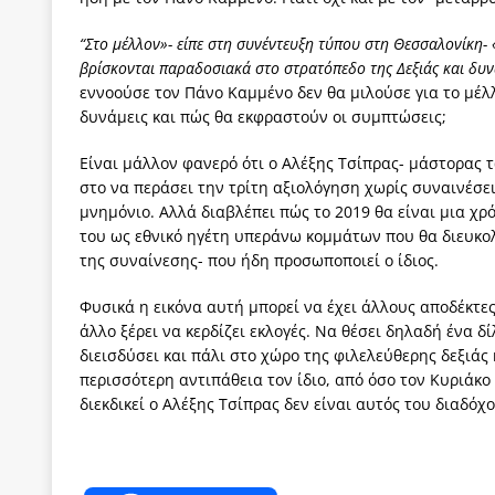
“Στο μέλλον»- είπε στη συνέντευξη τύπου στη Θεσσαλονίκη-
βρίσκονται παραδοσιακά στο στρατόπεδο της Δεξιάς και δυν
εννοούσε τον Πάνο Καμμένο δεν θα μιλούσε για το μέλλο
δυνάμεις και πώς θα εκφραστούν οι συμπτώσεις;
Eίναι μάλλον φανερό ότι ο Αλέξης Τσίπρας- μάστορας 
στο να περάσει την τρίτη αξιολόγηση χωρίς συναινέσει
μνημόνιο. Αλλά διαβλέπει πώς το 2019 θα είναι μια χρ
του ως εθνικό ηγέτη υπεράνω κομμάτων που θα διευκολ
της συναίνεσης- που ήδη προσωποποιεί ο ίδιος.
Φυσικά η εικόνα αυτή μπορεί να έχει άλλους αποδέκτες
άλλο ξέρει να κερδίζει εκλογές. Να θέσει δηλαδή ένα
διεισδύσει και πάλι στο χώρο της φιλελεύθερης δεξιά
περισσότερη αντιπάθεια τον ίδιο, από όσο τον Κυριάκ
διεκδικεί ο Αλέξης Τσίπρας δεν είναι αυτός του διαδό