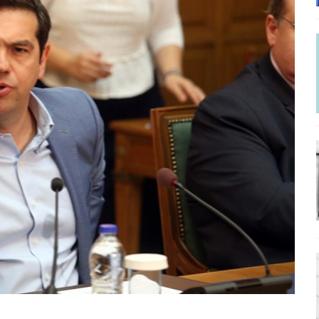
ΡΟΣΩΠΟΓΡΑΦΙΕΣ
γησίες
ΠΡΟΒΟΛΕΣ
νερό
ΑΝΑΓΝΩΣΕΙΣ
: από τον Αντιδιαφωτισμό στον ψηφιακό Κοινωνικό Δαρβινισμό
δημοσιογραφία βάζει τα χέρια της και βγάζει τα μάτια της
ΑΠΟΨΕΙΣ
εργασίας ΗΠΑ-Σαουδικής Αραβίας
ΑΠΟΨΕΙΣ
και το Σχέδιο Άτσεσον
ΑΠΟΨΕΙΣ
ΑΠΟΨΕΙΣ
ίτευση
ΠΡΟΒΟΛΕΣ
η Αυγούστου: Πώς ένας αποτυχημένος κοινοβουλευτικός έγινε
ίται και δεν εκβιάζεται
ΠΑΡΕΜΒΑΣΕΙΣ