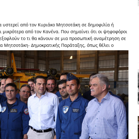
χη της δεύτερης θέσης είναι (πολύ) ανοιχτή ακόμη. Προς αναμέτρηση
ΑΠΟΨΕΙΣ
α υστερεί από τον Κυριάκο Μητσοτάκη σε δημοφιλία ή
ς παράταξης: Ο λαός θέλει, αλλά τα κόμματα της αντιπολίτευσης δεν
ι μικρότερα από τον Κανένα. Που σημαίνει ότι οι ψηφοφόροι
οεξοφλούν το τι θα κάνουν σε μια προσωπική αναμέτρηση σε
ρα Μητσοτάκη- Δημοκρατικής Παράταξης, όπως θέλει ο
α της αθωότητας;» Το «αίνιγμα»και η «λύση» του μέσα από τον
είου και οι Ρήτρες του ESM
ΑΠΟΨΕΙΣ
 ισχύς για την Ελλάδα
ΑΠΟΨΕΙΣ