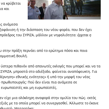
 να κρύβεται
ια και
ης ανάμεσα
ξαφάνιση ή την διάσπαση του νέου φορέα, που δεν έχει
ο πρόεδρος του ΣΥΡΙΖΑ, μάλλον με νηφαλιότητα:
έρχεται η
ου στην πράξη περνάει από το ερώτημα πόσα και ποια
κομματική Βουλή.
 ύστερα πιθανόν από απανωτές εκλογές που μπορεί και να τα
ΣΥΡΙΖΑ, μπροστά στο αδιέξοδο, φαίνεται αναπόφευκτη. Για
βέρνηση» εθνικής ενότητας» ή υπό την μορφή του νέας
ο πρωθυπουργός: Πού δεν είναι πια ανάμεσα σε
 ευρωπαϊστές και μη ευρωπαϊστές.
δεν είχε μια ολόκληρη αναφορά στην ομιλία του πώς- εκτός
εξιάς με τα οποία μπορεί να συνεργασθεί. Άλλωστε το έκανε
ρυθμιστή- Μητσοτάκη;