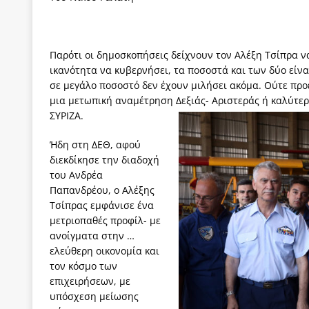
[ 3 Αυγούστου 2026 ]
ΠΑΣΟΚ ή ΕΛ.ΑΣ.; Γιατί η μά
των δύο κομμάτων και όχι Ανδρουλάκη -Τσίπρα.
Παρότι οι δημοσκοπήσεις δείχνουν τον Αλέξη Τσίπρα ν
[ 3 Αυγούστου 2026 ]
Η τραγωδία της δημοκρατική
ικανότητα να κυβερνήσει, τα ποσοστά και των δύο είνα
μπορούν να φέρουν την αλλαγή
ΠΡΟΕΚΤΑΣΕΙΣ
σε μεγάλο ποσοστό δεν έχουν μιλήσει ακόμα. Ούτε πρ
μια μετωπική αναμέτρηση Δεξιάς- Αριστεράς ή καλύτε
[ 3 Αυγούστου 2026 ]
Γιατί λιγοστεύουν «τα χρόνι
ΣΥΡΙΖΑ.
εμβληματικό «Πολίτη Κέιν»
ΠΑΡΕΜΒΑΣΕΙΣ
Ήδη στη ΔΕΘ, αφού
[ 3 Αυγούστου 2026 ]
Το Νομικό DNA του Υπερταμ
διεκδίκησε την διαδοχή
του Ανδρέα
[ 3 Αυγούστου 2026 ]
Το γάλλιο και η γεωπολιτική
Παπανδρέου, ο Αλέξης
Τσίπρας εμφάνισε ένα
μετριοπαθές προφίλ- με
ανοίγματα στην …
ελεύθερη οικονομία και
τον κόσμο των
επιχειρήσεων, με
υπόσχεση μείωσης