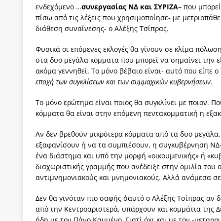
ενδεχόμενο …
συνεργασίας ΝΔ και ΣΥΡΙΖΑ
– που μπορεί
πίσω από τις λέξεις που χρησιμοποίησε- με μετριοπάθε
διάθεση συναίνεσης- ο Αλέξης Τσίπρας.
Φυσικά οι επόμενες εκλογές θα γίνουν σε κλίμα πόλωσ
στα δυο μεγάλα κόμματα που μπορεί να σημαίνει την ε
ακόμα γεννηθεί. Το μόνο βέβαιο είναι- αυτό που είπε 
εποχή των συγκλίσεων και των συμμαχικών κυβερνήσεων.
Το μόνο ερώτημα είναι ποιος θα συγκλίνει με ποιον. Π
κόμματα θα είναι στην επόμενη πεντακομματική η εξα
Αν δεν βρεθούν μικρότερα κόμματα από τα δυο μεγάλα,
εξαφανίσουν ή να τα συμπιέσουν, η συγκυβέρνηση ΝΔ-
ένα διάστημα και υπό την μορφή «οικουμενικής» ή «κυ
διαχωριστικής γραμμής που ανέδειξε στην ομιλία του 
αντιμνημονιακούς και μνημονιακούς. Αλλά ανάμεσα σε
Δεν θα γινόταν πιο σαφής σ΄αυτό ο Αλέξης Τσίπρας αν 
από την Κεντροαριστερά, υπάρχουν και κομμάτια της Δ
ήδη με τον Πάνο Καμμένο. Γιατί όχι και με τον -μεταρ