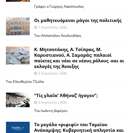
Γράφει ο Γιώργος Λακόπουλος
Οι μαθητευόμενοι μάγοι της πολιτικής
7 Αυγούστου 2026
Του Απόστολου Λουλουδάκη
Κ. Μητσοτάκης, Α. Τσίπρας, Μ.
Καρυστιανού, Α. Σαμαράς: παλαιοί
παίκτες και νέοι σε νέους ρόλους -και οι
εκλογές της Άνοιξης
6 Αυγούστου 2026
Του Ελευθερίου Τζιόλα
“Τίς γλαῦκ’ Ἀθήναζ’ ἤγαγεν”;
6 Αυγούστου 2026
Του Ιωάννη Δαμίγου
Το μεγάλο «ριφιφί» του Ταμείου
Ανάκαμψης: Κυβερνητική απληστία και