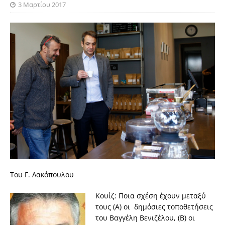
3 Μαρτίου 2017
Του Γ. Λακόπουλου
Κουίζ: Ποια σχέση έχουν μεταξύ
τους (Α) oι δημόσιες τοποθετήσεις
του Βαγγέλη Βενιζέλου, (Β) oι