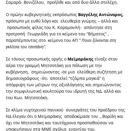
Σαμαρά- Βενιζέλου, προήλθε και από δυο άλλα στελέχη.
Ο πρώην κυβερνητικής εκπρόσωπος
Βαγγέλης Αντώναρος,
πρόσωπο με ευθύ λόγο και ελευθερία γνώμης – αλλά και
προσωπικός φίλος του Κ. Καραμανλή- απάντησε στη
προτροπή Γεωργιάδη για το κείμενο του “Βήματος” ,
παραπέμποντας στο κείμενο του ΑΠ
“ Ποιοι ξύνονται στη
γκλίτσα του τσοπάνη”.
Σε τόνους προσωπικής οργής ο
Μεϊμαράκης
τίναξε στον
αέρα την γραμμή Μητσοτάκη για πόλωση με την
κυβέρνηση, σημειώνοντας -σε μια ελεύθερη συζήτηση με
δημοσιογράφους -ότι αποτελεί “τζάμπα μαγκιά” η
απόρριψη των μέτρων της αξιολόγησης και σημειώνοντας
την συμφιλιωτική κουλτούρα του ιδρυτή της ΝΔ, αλλά και
του Κων. Μητσοτάκη.
Σε κλίμα νυχτερινού πανικού συνεργάτες του προέδρου της
ΝΔ έλεγαν ότι ο Μεϊμαράκης αποδοκίμασε τον …Βορίδη και
όχι τον Μητσοτάκη και ταυτόχρονα προσπαθούσαν να
υποκινήσουν στα ΜΜΕ σχόλια εναντίον του.