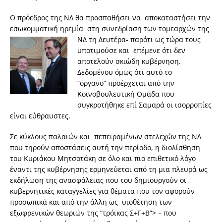
Ο πρόεδρος της ΝΔ θα προσπαθήσει να αποκαταστήσει την
εσωκομματική ηρεμία στη συνεδρίαση των τομεαρχών της
ΝΔ τη Δευτέρα- παρότι ως τώρα
τους
υποτιμούσε και επέμενε ότι δεν
αποτελούν σκιώδη κυβέρνηση.
Δεδομένου όμως ότι αυτό το
“όργανο” προέρχεται από την
Κοινοβουλευτική Ομάδα που
συγκροτήθηκε επί Σαμαρά οι ισορροπίες
είναι εύθραυστες.
Σε κύκλους παλαιών και πεπειραμένων στελεχών της ΝΔ
που τηρούν αποστάσεις αυτή την περίοδο, η διολίσθηση
του Κυριάκου Μητσοτάκη σε όλο και πιο επιθετικό λόγο
έναντι της κυβέρνησης ερμηνεύεται από τη μια πλευρά ως
εκδήλωση της ανασφάλειας που του δημιουργούν οι
κυβερνητικές καταγγελίες για θέματα που τον αφορούν
προσωπικά και από την άλλη ως υιοθέτηση των
εξωφρενικών θεωριών της “τρόικας Σ+Γ+Β”> – που