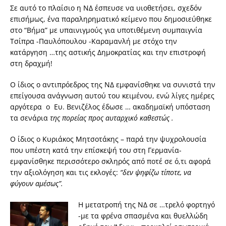
Σε αυτό το πλαίσιο η ΝΔ έσπευσε να υιοθετήσει, σχεδόν
επισήμως, ένα παραληρηματικό κείμενο που δημοσιεύθηκε
στο “Βήμα” με υπαινιγμούς για υποτιθέμενη συμπαιγνία
Τσίπρα -Παυλόπουλου -Καραμανλή με στόχο την
κατάργηση …της αστικής Δημοκρατίας και την επιστροφή
στη δραχμή!
Ο ίδιος ο αντιπρόεδρος της ΝΔ εμφανίσθηκε να συνιστά την
επείγουσα ανάγνωση αυτού του κειμένου, ενώ λίγες ημέρες
αργότερα ο Ευ. Βενιζέλος έδωσε … ακαδημαϊκή υπόσταση
τα σενάρια
της πορείας προς αυταρχικό καθεστώς .
Ο ίδιος ο Κυριάκος Μητσοτάκης – παρά την ψυχρολουσία
που υπέστη κατά την επίσκεψή του στη Γερμανία-
εμφανίσθηκε περισσότερο σκληρός από ποτέ σε ό,τι αφορά
την αξιολόγηση και τις εκλογές:
“δ
εν ψηφίζω τίποτε, να
φύγουν αμέσως
”
.
Η μετατροπή της ΝΔ σε …τρελό φορτηγό
-με τα φρένα σπασμένα και θυελλώδη