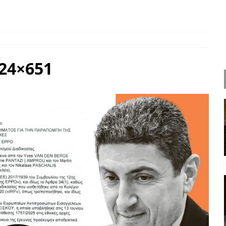
ΡΟΣΩΠΟΓΡΑΦΙΕΣ
ρες
ΠΑΡΕΜΒΑΣΕΙΣ
 και η Ελλάδα και η Νέα Δημοκρατία που δεν υπάρχουν πια
24×651
ατα
ΠΡΟΒΟΛΕΣ
 πολιτικής
ΑΠΟΨΕΙΣ
Μ. Καρυστιανού, Α. Σαμαράς: παλαιοί παίκτες και νέοι σε νέους ρόλους
ΑΠΟΨΕΙΣ
είου Ανάκαμψης: Κυβερνητική απληστία και αντιπολιτευτική αφασία
ίδας» καταγγέλουν “ένα συγκεντρωτικό μοντέλο αποφάσεων από
μών και παρασκηνιακών ανταγωνισμών”
ΣΚΕΨΕΙΣ