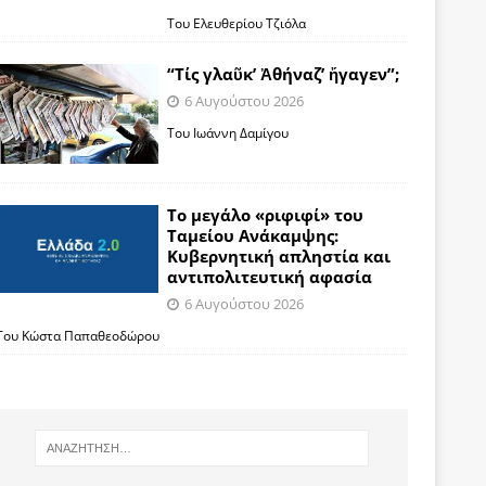
Του Ελευθερίου Τζιόλα
“Τίς γλαῦκ’ Ἀθήναζ’ ἤγαγεν”;
6 Αυγούστου 2026
Του Ιωάννη Δαμίγου
Το μεγάλο «ριφιφί» του
Ταμείου Ανάκαμψης:
Κυβερνητική απληστία και
αντιπολιτευτική αφασία
6 Αυγούστου 2026
Του Κώστα Παπαθεοδώρου