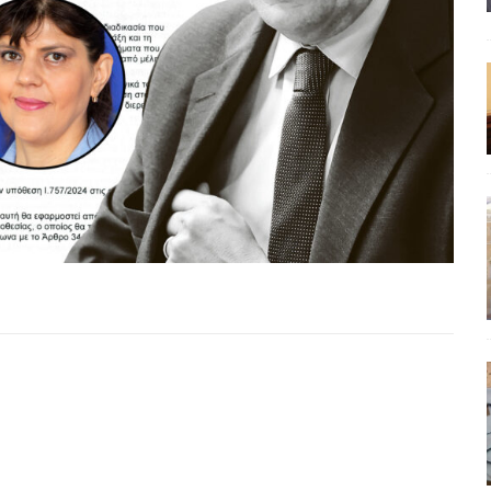
έπεια
ΠΡΟΒΟΛΕΣ
ης τελειώνει
ΠΑΡΕΜΒΑΣΕΙΣ
ΣΚΕΨΕΙΣ
γησίες
ΠΡΟΒΟΛΕΣ
νερό
ΑΝΑΓΝΩΣΕΙΣ
: από τον Αντιδιαφωτισμό στον ψηφιακό Κοινωνικό Δαρβινισμό
δημοσιογραφία βάζει τα χέρια της και βγάζει τα μάτια της
ΑΠΟΨΕΙΣ