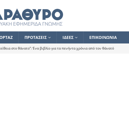
ΟΡΤΑΖ
ΠΡΟΤΑΣΕΙΣ
ΙΔΕΕΣ
ΕΠΙΚΟΙΝΩΝΙΑ
ίθεια στο θάνατο”: Ένα βιβλίο για τα πενήντα χρόνια από τον θάνατό
α το ποιος κοροϊδεύει ποιον Αλέξη
ΑΝΑΓΝΩΣΕΙΣ
 ισχυρίστηκα ότι δεν υπάρχει παρακολούθηση και κέντρο το οποίο
τεί θερμά όσους σπεύδουν να το ενισχύσουν – Συνεχίζουμε
FLASH
ίας θα κινηθεί στην αντίθετη κατεύθυνση
ΑΝΑΓΝΩΣΕΙΣ
ΠΡΟΣΩΠΟΓΡΑΦΙΕΣ
ίλημμα των εκλογών
ΑΝΑΓΝΩΣΕΙΣ