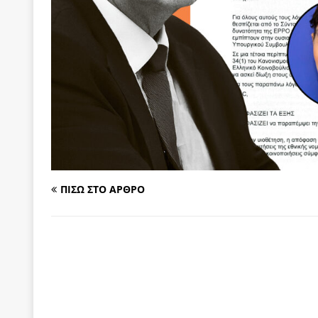
[ 6 Αυγούστου 2026 ]
Δόμνα Μιχαηλίδου: Αξιοπρ
[ 6 Αυγούστου 2026 ]
Η δημοκρατία της διαχείρισ
[ 6 Αυγούστου 2026 ]
Σπρώχνουμε τη ζωή μας…
[ 5 Αυγούστου 2026 ]
Κυριάκος Μητσοτάκης: Αναλ
[ 4 Αυγούστου 2026 ]
Θα ανήκεις όπου ανήκει το 
[ 4 Αυγούστου 2026 ]
Η γενεαλογία του φασισμού
ΠΑΡΕΜΒΑΣΕΙΣ
[ 4 Αυγούστου 2026 ]
Εφημερίδα «Εστία»: Όταν η 
ΠΙΣΩ ΣΤΟ ΑΡΘΡΟ