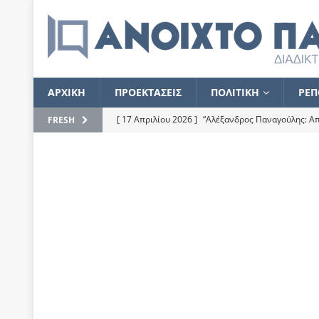
ΑΡΧΙΚΗ
ΠΡΟΕΚΤΑΣΕΙΣ
ΠΟΛΙΤΙΚΗ
ΡΕΠ
[ 17 Απριλίου 2026 ]
“Αλέξανδρος Παναγούλης: Απε
FRESH
του
ΕΠΙΛΟΓΕΣ
[ 17 Φεβρουαρίου 2026 ]
Απορίες και η απορία γι
[ 7 Νοεμβρίου 2022 ]
Kυρ. Μητσοτάκης: “Ουδέποτε
χειρίζεται το λογισμικό Predator”
ΡΕΠΟΡΤΑΖ
[ 21 Ιουλίου 2021 ]
Το Ανοιχτό Παράθυρο ευχαρισ
[ 15 Σεπτεμβρίου 2020 ]
Το εκκρεμές της οικονομ
[ 14 Ιουλίου 2020 ]
Κ. Καραμανλής: Κασσάνδρα
[ 4 Ιουλίου 2020 ]
Το σκληρό φθινόπωρο και το δ