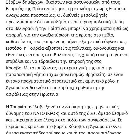
Σέρβων δημάρχων, δικαστών και αστυνομικών από τους
θεσμούς της Πρίστινα άφησε τη μειονότητα χωρίς θεσμικά
αναχώματα προστασίας. Οι διεθνείς μεσολαβητές
προειδοποιούν ότι οποιαδήποτε εσωτερική πολιτική πίεση
στο Βελιγράδι ή την Πρίστινα, μπορεί να χρησιμοποιηθεί ως
αφορμή, για την αναζωπύρωση της κρίσης στο πεδίο,
καθιστώντας τους επόμενους μήνες εξαιρετικά εύφλεκτους.
Ωστόσο, η Τουρκία αξιοποιεί τις πολιτικές, οικονομικές και
εθνοτικές εντάσεις στα Βαλκάνια, ως χρυσή ευκαιρία για να
επιβάλει και να εδραιώσει την επιρροή της στο
Κόσοβο. Μετατοπίζοντας τη στρατηγική της από την
παραδοσιακή «ήπια ισχύ» (πολιτισμός, θρησκεία), σε έναν
έντονο πραγματιστικό στρατιωτικό και αμυντικό ρόλο, η
Άγκυρα αναδεικνύεται σε κυρίαρχο ρυθμιστή της
ασφάλειας στην Πρίστινα.
Η Τουρκία ανέλαβε ξανά την διοίκηση της ειρηνευτικής
δύναμης του ΝΑΤΟ (KFOR) και αυτό της δίνει άμεσο θεσμικό
και επιχειρησιακό έλεγχο στο πεδίο των συγκρούσεων. Σε
περιόδους κρίσεων στο βόρειο Κόσοβο, η Άγκυρα στέλνει
άμεσα εκατοντάδες τούρκους κομάντος, παρουσιάζοντας