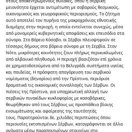
στους αποκεντρωμένους θύλακες, όπου η σερβική
μειονότητα έρχεται αντιμέτωπη με σοβαρούς θεσμικούς,
οικονομικούς και γεωγραφικούς περιορισμούς. Το ζήτημα
αυτό αποτελεί τον πυρήνα της μακροχρόνιας εθνοτικής
διαμάχης στην περιοχή, η οποία εντείνεται συνεχώς, μέσα
από μονομερείς κυβερνητικές αποφάσεις και επεισόδια στα
σύνορα. Στο Βόρειο Κόσοβο, οι Σέρβοι πλειοψηφούν σε
τέσσερις δήμους στα βόρεια σύνορα με τη Σερβία. Στον
Νότο, μικρότερες κοινότητες ζουν πλήρως περικυκλωμένες
από αλβανικό πληθυσμό. Η περιοχή βασιζόταν επί χρόνια
σε χρηματοδοτούμενα από το Βελιγράδι συστήματα υγείας
και παιδείας. Η πρόσφατη απαγόρευση του σερβικού
νομίσματος (δηναρίου) από την Πρίστινα, περιόρισε
δραματικά τις οικονομικές συναλλαγές των Σέρβων. Οι
πιέσεις της Πρίστινα, για υποχρεωτική αλλαγή των
σερβικών πινακίδων κυκλοφορίας με κοσοβάρικες,
θεωρήθηκαν από τους Σέρβους ως προσπάθεια βίαιης
ενσωμάτωσης και αφαίρεσης της ταυτότητάς
τους. Παρατηρούνται δε, χιλιάδες περιπτώσεις όπου
περιουσίες εκτοπισμένων Σέρβων, καταγράφονται σε άλλα
ονόματα μέσω παραποιημένων στοιχείων στο