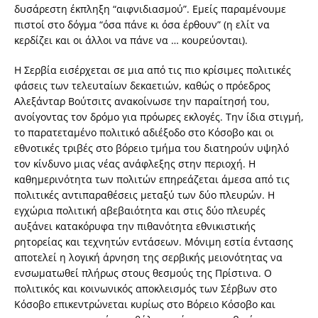
δυσάρεστη έκπληξη “αιφνιδιασμού”. Εμείς παραμένουμε
πιστοί στο δόγμα “όσα πάνε κι όσα έρθουν” (η ελίτ να
κερδίζει και οι άλλοι να πάνε να … κουρεύονται).
Η Σερβία εισέρχεται σε μια από τις πιο κρίσιμες πολιτικές
φάσεις των τελευταίων δεκαετιών, καθώς ο πρόεδρος
Αλεξάνταρ Βούτσιτς ανακοίνωσε την παραίτησή του,
ανοίγοντας τον δρόμο για πρόωρες εκλογές. Την ίδια στιγμή,
το παρατεταμένο πολιτικό αδιέξοδο στο Κόσοβο και οι
εθνοτικές τριβές στο βόρειο τμήμα του διατηρούν υψηλό
τον κίνδυνο μιας νέας ανάφλεξης στην περιοχή. Η
καθημερινότητα των πολιτών επηρεάζεται άμεσα από τις
πολιτικές αντιπαραθέσεις μεταξύ των δύο πλευρών. Η
εγχώρια πολιτική αβεβαιότητα και στις δύο πλευρές
αυξάνει κατακόρυφα την πιθανότητα εθνικιστικής
ρητορείας και τεχνητών εντάσεων. Μόνιμη εστία έντασης
αποτελεί η λογική άρνηση της σερβικής μειονότητας να
ενσωματωθεί πλήρως στους θεσμούς της Πρίστινα. Ο
πολιτικός και κοινωνικός αποκλεισμός των Σέρβων στο
Κόσοβο επικεντρώνεται κυρίως στο Βόρειο Κόσοβο και