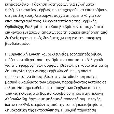
κτηματολόγιο. Η άσκηση κατηγοριών για εγκλήματα
πολέμου εναντίον Σέρβων, που επιχειρούν να επιστρέψουν
στις εστίες τους, λειτουργεί συχνά αποτρεπτικά για τον
επαναπατρισμό τους. Οι εγκαταστάσεις της Σερβικής
Ορθόδοξης Εκκλησίας στο Κόσοβο βρίσκονται συχνά στο
επίκεντρο εντάσεων, απαιτώντας τη διαρκή επιτήρηση από
διεθνείς ειρηνευτικές δυνάμεις (KFOR) για την αποφυγή
βανδαλισμών.
Η Ευρωπαϊκή Ένωση και οι διεθνείς μεσολαβητές δήθεν,
πιέζουν σταθερά τόσο την Πρίστινα όσο και το Βελιγράδι
για την εφαρμογή των συμφωνηθέντων, με κύριο αίτημα τη
δημιουργία της Ένωσης Σερβικών Δήμων, η οποία
προορίζεται να διασφαλίσει την αυτοδιοίκηση και τα
βασικά δικαιώματα των Σέρβων, παραμένοντας ωστόσο σε
τέλμα. Να σημειωθεί, πως η αποχή των Σέρβων από τις
τοπικές εκλογές στο βόρειο Κόσοβο οδήγησε στην εκλογή
Αλβανών δημάρχων με μηδαμινά ποσοστά συμμετοχής
(κάτω του 4%), στερώντας από την τοπική πλειοψηφία τη
δημοκρατική της εκπροσώπηση. Η μαζική παραίτηση