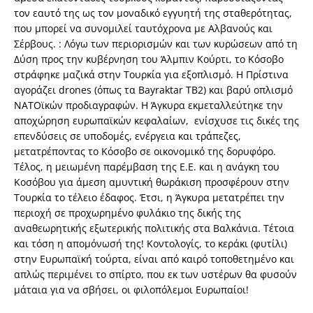
τον εαυτό της ως τον μοναδικό εγγυητή της σταθερότητας,
που μπορεί να συνομιλεί ταυτόχρονα με Αλβανούς και
Σέρβους. : Λόγω των περιορισμών και των κυρώσεων από τη
Δύση προς την κυβέρνηση του Άλμπιν Κούρτι, το Κόσοβο
στράφηκε μαζικά στην Τουρκία για εξοπλισμό. Η Πρίστινα
αγοράζει drones (όπως τα Bayraktar TB2) και βαρύ οπλισμό
NATOϊκών προδιαγραφών. Η Άγκυρα εκμεταλλεύτηκε την
αποχώρηση ευρωπαϊκών κεφαλαίων, ενίσχυσε τις δικές της
επενδύσεις σε υποδομές, ενέργεια και τράπεζες,
μετατρέποντας το Κόσοβο σε οικονομικό της δορυφόρο.
Τέλος, η μειωμένη παρέμβαση της Ε.Ε. και η ανάγκη του
Κοσόβου για άμεση αμυντική θωράκιση προσφέρουν στην
Τουρκία το τέλειο έδαφος. Έτσι, η Άγκυρα μετατρέπει την
περιοχή σε προχωρημένο φυλάκιο της δικής της
αναθεωρητικής εξωτερικής πολιτικής στα Βαλκάνια. Τέτοια
και τόση η απομόνωσή της! Κοντολογίς, το κεράκι (φυτίλι)
στην Ευρωπαϊκή τούρτα, είναι από καιρό τοποθετημένο και
απλώς περιμένει το σπίρτο, που εκ των υστέρων θα φυσούν
μάταια για να σβήσει, οι φιλοπόλεμοι Ευρωπαίοι!