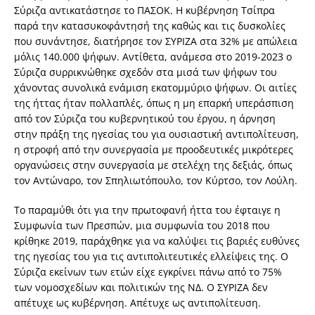
Σύριζα αντικατάστησε το ΠΑΣΟΚ. Η κυβέρνηση Τσίπρα
παρά την κατασυκοφάντησή της καθώς και τις δυσκολίες
που συνάντησε, διατήρησε τον ΣΥΡΙΖΑ στα 32% με απώλεια
μόλις 140.000 ψήφων. Αντίθετα, ανάμεσα στο 2019-2023 ο
Σύριζα συρρικνώθηκε σχεδόν στα μισά των ψήφων του
χάνοντας συνολικά ενάμιση εκατομμύριο ψήφων. Οι αιτίες
της ήττας ήταν πολλαπλές, όπως η μη επαρκή υπεράσπιση
από τον Σύριζα του κυβερνητικού του έργου, η άρνηση
στην πράξη της ηγεσίας του για ουσιαστική αντιπολίτευση,
η στροφή από την συνεργασία με προοδευτικές μικρότερες
οργανώσεις στην συνεργασία με στελέχη της δεξιάς, όπως
τον Αντώναρο, τον Σπηλιωτόπουλο, τον Κύρτσο, τον Λούλη.
Το παραμύθι ότι για την πρωτοφανή ήττα του έφταιγε η
Συμφωνία των Πρεσπών, μια συμφωνία του 2018 που
κρίθηκε 2019, παράχθηκε για να καλύψει τις βαριές ευθύνες
της ηγεσίας του για τις αντιπολιτευτικές ελλείψεις της. Ο
Σύριζα εκείνων των ετών είχε εγκρίνει πάνω από το 75%
των νομοσχεδίων και πολιτικών της ΝΔ. Ο ΣΥΡΙΖΑ δεν
απέτυχε ως κυβέρνηση. Απέτυχε ως αντιπολίτευση.