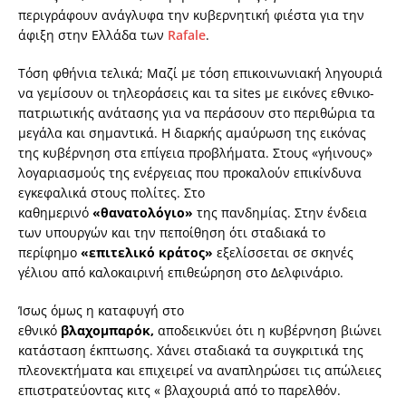
περιγράφουν ανάγλυφα την κυβερνητική φιέστα για την
άφιξη στην Ελλάδα των
Rafale
.
Tόση φθήνια τελικά; Μαζί με τόση επικοινωνιακή ληγουριά
να γεμίσουν οι τηλεοράσεις και τα sites με εικόνες εθνικο-
πατριωτικής ανάτασης για να περάσουν στο περιθώρια τα
μεγάλα και σημαντικά. Η διαρκής αμαύρωση της εικόνας
της κυβέρνηση στα επίγεια προβλήματα. Στους «γήινους»
λογαριασμούς της ενέργειας που προκαλούν επικίνδυνα
εγκεφαλικά στους πολίτες. Στο
καθημερινό
«θανατολόγιο»
της πανδημίας. Στην ένδεια
των υπουργών και την πεποίθηση ότι σταδιακά το
περίφημο
«επιτελικό κράτος»
εξελίσσεται σε σκηνές
γέλιου από καλοκαιρινή επιθεώρηση στο Δελφινάριο.
Ίσως όμως η καταφυγή στο
εθνικό
βλαχομπαρόκ,
αποδεικνύει ότι η κυβέρνηση βιώνει
κατάσταση έκπτωσης. Χάνει σταδιακά τα συγκριτικά της
πλεονεκτήματα και επιχειρεί να αναπληρώσει τις απώλειες
επιστρατεύοντας κιτς « βλαχουριά από το παρελθόν.