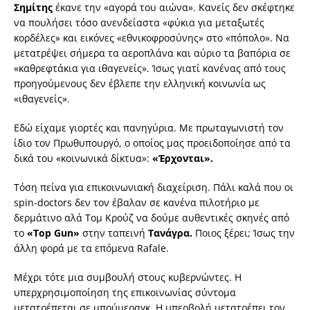
Σημίτης
έκανε την «αγορά του αιώνα». Κανείς δεν σκέφτηκε
να πουλήσει τόσο ανενδείαστα «φύκια για μεταξωτές
κορδέλες» και εικόνες «εθνικοφροσύνης» στο «πόπολο». Να
μετατρέψει σήμερα τα αεροπλάνα και αύριο τα βαπόρια σε
«καθρεφτάκια για ιθαγενείς». Ίσως γιατί κανένας από τους
προηγούμενους δεν έβλεπε την ελληνική κοινωνία ως
«ιθαγενείς».
Εδώ είχαμε γιορτές και πανηγύρια. Με πρωταγωνιστή τον
ίδιο τον Πρωθυπουργό, ο οποίος μας προειδοποίησε από τα
δικά του «κοινωνικά δίκτυα»:
«Έρχονται».
Τόση πείνα για επικοινωνιακή διαχείριση. Πάλι καλά που οι
spin-doctors δεν τον έβαλαν σε κανένα πιλοτήριο με
δερμάτινο αλά Τομ Κρούζ να δούμε αυθεντικές σκηνές από
το
«Top Gun»
στην ταπεινή
Τανάγρα.
Ποιος ξέρει; Ίσως την
άλλη φορά με τα επόμενα Rafale.
Mέχρι τότε μια συμβουλή στους κυβερνώντες. Η
υπερχρησιμοποίηση της επικοινωνίας σύντομα
μετατρέπεται σε μπούμεραγκ. Η υπερβολή μετατρέπει τον