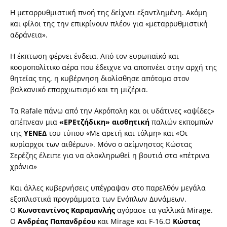
Η μεταρρυθμιστική πνοή της δείχνει εξαντλημένη. Ακόμη
και φίλοι της την επικρίνουν πλέον για «μεταρρυθμιστική
αδράνεια».
Η έκπτωση φέρνει ένδεια. Από τον ευρωπαϊκό και
κοσμοπολίτικο αέρα που έδειχνε να αποπνέει στην αρχή της
θητείας της, η κυβέρνηση διολίσθησε απότομα στον
βαλκανικό επαρχιωτισμό και τη μιζέρια.
Τα Rafale πάνω από την Ακρόπολη και οι υδάτινες «αψίδες»
απέπνεαν μια
«ΕΡΕτζήδικη» αισθητική
παλιών εκπομπών
της
ΥΕΝΕΔ
του τύπου «Με αρετή και τόλμη» και «Οι
κυρίαρχοι των αιθέρων». Μόνο ο αείμνηστος Κώστας
Σερέζης έλειπε για να ολοκληρωθεί η βουτιά στα «πέτρινα
χρόνια»
Και άλλες κυβερνήσεις υπέγραψαν στο παρελθόν μεγάλα
εξοπλιστικά προγράμματα των Ενόπλων Δυνάμεων.
Ο
Κωνσταντίνος Καραμανλής
αγόρασε τα γαλλικά Mirage.
O
Ανδρέας Παπανδρέου
και Mirage και F-16.Ο
Κώστας