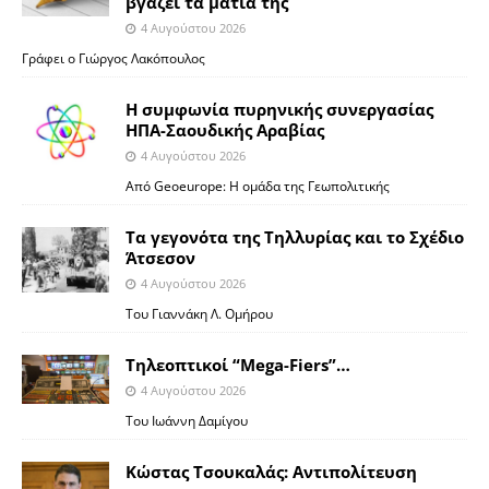
βγάζει τα μάτια της
4 Αυγούστου 2026
Γράφει ο Γιώργος Λακόπουλος
Η συμφωνία πυρηνικής συνεργασίας
ΗΠΑ-Σαουδικής Αραβίας
4 Αυγούστου 2026
Από Geoeurope: H ομάδα της Γεωπολιτικής
Τα γεγονότα της Τηλλυρίας και το Σχέδιο
Άτσεσον
4 Αυγούστου 2026
Toυ Γιαννάκη Λ. Ομήρου
Tηλεοπτικοί “Mega-Fiers”…
4 Αυγούστου 2026
Toυ Ιωάννη Δαμίγου
Κώστας Τσουκαλάς: Αντιπολίτευση