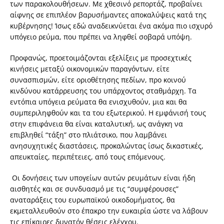
των παρακολουθήσεων. Με χθεσινό ρεπορτάζ, προβαίνει
αίφνης σε επιπλέον βαρυσήμαντες αποκαλύψεις κατά της
κυβέρνησης! Ίσως εδώ αναδεικνύεται ένα ακόμα πιο ισχυρό
υπόγειο ρεύμα, που πρέπει να ληφθεί σοβαρά υπόψη.
Προφανώς, προετοιμάζονται εξελίξεις με προσεχτικές
κινήσεις μεταξύ οικονομικών παραγόντων, είτε
συνασπισμών, είτε οριοθέτησης πεδίων, προ κοινού
κινδύνου κατάρρευσης του υπάρχοντος σταθμάρχη. Τα
εντόπια υπόγεια ρεύματα θα ενισχυθούν, μια και θα
συμπεριληφθούν και τα του εξωτερικού. Η εμφάνισή τους
στην επιφάνεια θα είναι καταλυτική, ως ανάγκη να
επιβληθεί “τάξη” στο πλιάτσικο, που λαμβάνει
ανησυχητικές διαστάσεις, προκαλώντας ίσως δικαστικές,
απευκταίες, περιπέτειες, από τους επόμενους.
Οι δονήσεις των υπογείων αυτών ρευμάτων είναι ήδη
αισθητές και σε συνδυασμό με τις “συμφέρουσες”
αναταράξεις του ευρωπαϊκού οικοδομήματος, θα
εκμεταλλευθούν στο έπακρο την ευκαιρία ώστε να λάβουν
τις επίκαιρες δυνατόν θέσεις ελέγχου.