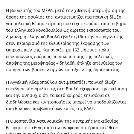
Η βουλευτής του ΜέΡΑ, μετά την χθεσινή υπερψήφιση της
άρσης της ασυλίας της, αντιμετωπίζει πια ποινική δίωξη
για πολιτική θέση/εκτίμηση που είχε εκφράσει από το βήμα
του ελληνικού κονοβουλίου ως αιρετός εκπρόσωπός του.
Δηλαδή, η ελληνική Βουλή έβαλε η ίδια την σφραγίδα της
στον περιορισμό της ελευθερίας της έκφρασης των
εκπροσώπων της. Και άνοιξε, με 162 ψήφους, πολύ
επικίνδυνους δρόμους ποινικοποίησης της πολιτικής
άποψης της μειοψηφίας – δηλαδή, έπληξε απ’΄ευθείας τον
πυρήνα των βασικών αρχών και αξιών της δημοκρατίας.
Η Αγγελική Αδαμοπούλου αντιμετωπίζει ποινική δίωξη
επειδή σε μία ομιλία της στη Βουλή εξέφρασε την εκτίμηση
και την ανησυχία ότι τα κατά καιρούς επεισόδια σε
διαδηλώσεις και κινητοποιήσεις μπορεί να υποδαυλίζονται
από θύλακες προβοκατόρων εντός της ΕΛΑΣ.
Η Ομοσπονδία Αστυνομικών της Κεντρικής Μακεδονίας
θεώρησε ότι εθίγη από την αναφορά αυτή και κατέθεσε