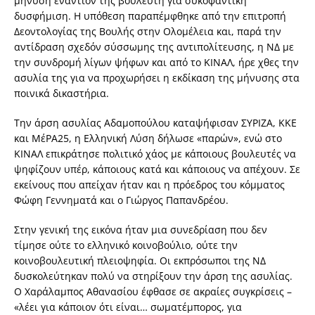
μήνυση εναντίον της βουλευτή για συκοφαντική
δυσφήμιση. Η υπόθεση παραπέμφθηκε από την επιτροπή
Δεοντολογίας της Βουλής στην Ολομέλεια και, παρά την
αντίδραση σχεδόν σύσσωμης της αντιπολίτευσης, η ΝΔ με
την συνδρομή λίγων ψήφων και από το ΚΙΝΑΛ, ήρε χθες την
ασυλία της για να προχωρήσει η εκδίκαση της μήνυσης στα
ποινικά δικαστήρια.
Την άρση ασυλίας Αδαμοπούλου καταψήφισαν ΣΥΡΙΖΑ, ΚΚΕ
και ΜέΡΑ25, η Ελληνική Λύση δήλωσε «παρών», ενώ στο
ΚΙΝΑΛ επικράτησε πολιτικό χάος με κάποιους βουλευτές να
ψηφίζουν υπέρ, κάποιους κατά και κάποιους να απέχουν. Σε
εκείνους που απείχαν ήταν και η πρόεδρος του κόμματος
Φώφη Γεννηματά και ο Γιώργος Παπανδρέου.
Στην γενική της εικόνα ήταν μια συνεδρίαση που δεν
τίμησε ούτε το ελληνικό κοινοβούλιο, ούτε την
κοινοβουλευτική πλειοψηφία. Οι εκπρόσωποι της ΝΔ
δυσκολεύτηκαν πολύ να στηρίξουν την άρση της ασυλίας.
Ο Χαράλαμπος Αθανασίου έφθασε σε ακραίες συγκρίσεις –
«λέει για κάποιον ότι είναι… σωματέμπορος, για