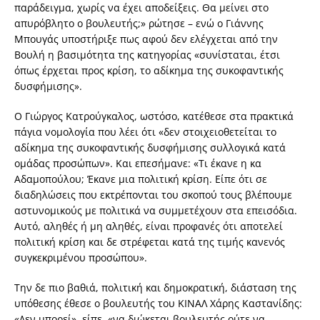
παράδειγμα, χωρίς να έχει αποδείξεις. Θα μείνει στο
απυρόβλητο ο βουλευτής;» ρώτησε – ενώ ο Γιάννης
Μπουγάς υποστήριξε πως αφού δεν ελέγχεται από την
Βουλή η βασιμότητα της κατηγορίας «συνίσταται, έτσι
όπως έρχεται προς κρίση, το αδίκημα της συκοφαντικής
δυσφήμισης».
Ο Γιώργος Κατρούγκαλος, ωστόσο, κατέθεσε στα πρακτικά
πάγια νομολογία που λέει ότι «δεν στοιχειοθετείται το
αδίκημα της συκοφαντικής δυσφήμισης συλλογικά κατά
ομάδας προσώπων». Και επεσήμανε: «Τι έκανε η κα
Αδαμοπούλου; Έκανε μια πολιτική κρίση. Είπε ότι σε
διαδηλώσεις που εκτρέπονται του σκοπού τους βλέπουμε
αστυνομικούς με πολιτικά να συμμετέχουν στα επεισόδια.
Αυτό, αληθές ή μη αληθές, είναι προφανές ότι αποτελεί
πολιτική κρίση και δε στρέφεται κατά της τιμής κανενός
συγκεκριμένου προσώπου».
Την δε πιο βαθιά, πολιτική και δημοκρατική, διάσταση της
υπόθεσης έθεσε ο βουλευτής του ΚΙΝΑΛ Χάρης Καστανίδης:
«Δεν μπορεί», είπε, «να διώκεται βουλευτής ούτε να