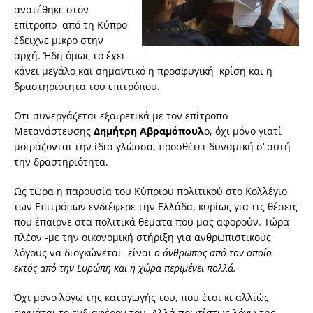
ανατέθηκε στον
επίτροπο από τη Κύπρο
έδειχνε μικρό στην
αρχή. Ήδη όμως το έχει
κάνει μεγάλο και σημαντικό η προσφυγική κρίση και η
δραστηριότητα του επιτρόπου.
Οτι συνεργάζεται εξαιρετικά με τον επίτροπο
Μετανάστευσης
Δημήτρη Αβραμόπουλ
ο, όχι μόνο γιατί
μοιράζονται την ίδια γλώσσα, προσθέτει δυναμική σ’ αυτή
την δραστηριότητα.
Ως τώρα η παρουσία του Κύπριου πολιτικού στο Κολλέγιο
των Επιτρόπων ενδιέφερε την Ελλάδα, κυρίως για τις θέσεις
που έπαιρνε στα πολιτικά θέματα που μας αφορούν. Τώρα
πλέον -με την οικονομική στήριξη για ανθρωπιστικούς
λόγους να διογκώνεται- είναι
ο άνθρωπος από τον οποίο
εκτός από την Ευρώπη και η χώρα περιμένει πολλά.
Όχι μόνο λόγω της καταγωγής του, που έτσι κι αλλιώς
εγγυάται το ενδιαφέρον του. Αλλά πρωτίστως λόγω της