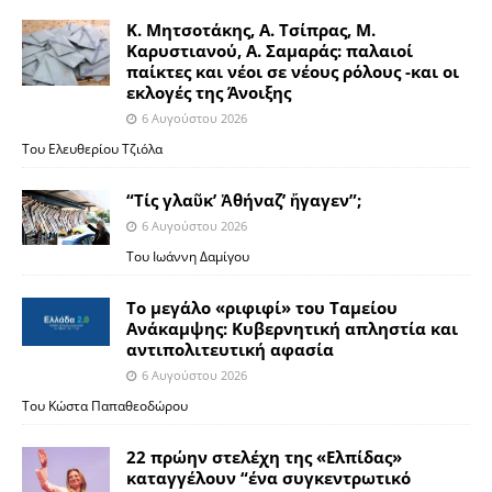
Κ. Μητσοτάκης, Α. Τσίπρας, Μ.
Καρυστιανού, Α. Σαμαράς: παλαιοί
παίκτες και νέοι σε νέους ρόλους -και οι
εκλογές της Άνοιξης
6 Αυγούστου 2026
Του Ελευθερίου Τζιόλα
“Τίς γλαῦκ’ Ἀθήναζ’ ἤγαγεν”;
6 Αυγούστου 2026
Του Ιωάννη Δαμίγου
Το μεγάλο «ριφιφί» του Ταμείου
Ανάκαμψης: Κυβερνητική απληστία και
αντιπολιτευτική αφασία
6 Αυγούστου 2026
Του Κώστα Παπαθεοδώρου
22 πρώην στελέχη της «Ελπίδας»
καταγγέλουν “ένα συγκεντρωτικό