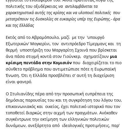
πολιτικής του οξυδέρκειας
να αντιλαμβάνεται τα
χαρακτηριστικά αυτής της κρίσης και να υλοποιεί πολιτικές που
μετατρέπουν τις δυσκολίες σε ευκαιρίες υπέρ της Ευρώπης.- άρα
και της Ελλάδας
Εκτός από το Αβραμόπουλο, μαζί με την ‘υπουργό
Εξωτερικών’ Μογκερίνι, τον αντιπρόεδρο Τίμερμανς και τη
θερμή υποστήριξη του Μαργαρίτη Σχοινά που βρίσκεται
άνα πάσα στιγμή κοντά στον Γιούνκερ, σχηματίζουν
μια
κρίσιμη πεντάδα στην Κομισιόν
που διαχειρίζεται το πιο
σύνθετο πρόβλημα που αντιμετώπισε πότε η Ευρωπαϊκή
Ένωση. Ότι η Ελλάδα προσβλέπει σ’ αυτή τη διαχείριση
είναι φανερό.
Ο Στυλιανίδης πέρα από την προσωπική ευπρέπεια της
δημόσιας παρουσίας του και τη συγκρότηση του λόγου του,
επικοινωνιακός και οικείος, έχει πολιτικό ιστορικό που τον
τοποθετεί διαρκώς στην αιχμή των πραγμάτων. Ανέκαθεν
συγκέντρωνε την εκτίμηση των ελληνικών πολιτικών
δυνάμεων, ανεξάρτητα από ιδεολογικές προτιμήσεις, παρ’