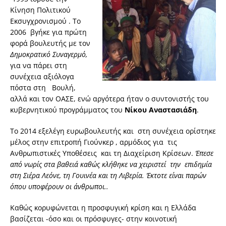
Κίνηση Πολιτικού
Εκσυγχρονισμού . Το
2006 βγήκε για πρώτη
φορά βουλευτής με τον
Δημοκρατικό Συναγερμό,
για να πάρει στη
συνέχεια αξιόλογα
πόστα στη Βουλή,
αλλά και τον ΟΑΣΕ, ενώ αργότερα ήταν ο συντονιστής του
κυβερνητικού προγράμματος του
Νίκου Αναστασιάδη
.
Το 2014 εξελέγη ευρωβουλευτής και στη συνέχεια ορίστηκε
μέλος στην επιτροπή Γιούνκερ , αρμόδιος για τις
Ανθρωπιστικές Υποθέσεις και τη Διαχείριση Κρίσεων.
Έ
πεσε
από νωρίς στα βαθειά καθώς κλήθηκε να χειριστεί την
επιδημία
στη Σιέρα Λεόνε, τη Γουινέα και τη Λιβερία. Έκτοτε είναι παρών
όπου υποφέρουν οι άνθρωποι..
Καθώς κορυφώνεται η προσφυγική κρίση και η Ελλάδα
βασίζεται -όσο και οι πρόσφυγες- στην κοινοτική