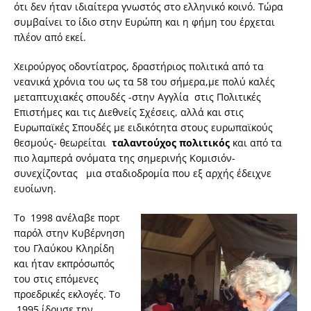
ότι δεν ήταν ιδιαίτερα γνωστός στο ελληνικό κοινό. Τώρα
συμβαίνει το ίδιο στην Ευρώπη και η φήμη του έρχεται
πλέον από εκεί.
Χειρούργος οδοντίατρος, δραστήριος πολιτικά από τα
νεανικά χρόνια του ως τα 58 του σήμερα,με πολύ καλές
μεταπτυχιακές σπουδές -στην Αγγλία στις Πολιτικές
Επιστήμες και τις Διεθνείς Σχέσεις, αλλά και στις
Ευρωπαϊκές Σπουδές με ειδικότητα στους ευρωπαϊκούς
θεσμούς- θεωρείται
ταλαντούχος πολιτικός
και από τα
πιο λαμπερά ονόματα της σημερινής Κομισιόν-
συνεχίζοντας μια σταδιοδρομία που εξ αρχής έδειχνε
ευοίωνη.
Το 1998 ανέλαβε πορτ
παρόλ στην Κυβέρνηση
του Γλαύκου Κληρίδη
και ήταν εκπρόσωπός
του στις επόμενες
προεδρικές εκλογές. Το
1995 ίδρυσε την