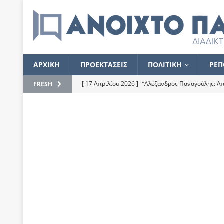
ΑΡΧΙΚΗ
ΠΡΟΕΚΤΑΣΕΙΣ
ΠΟΛΙΤΙΚΗ
ΡΕΠ
[ 17 Απριλίου 2026 ]
“Αλέξανδρος Παναγούλης: Απε
FRESH
του
ΕΠΙΛΟΓΕΣ
[ 17 Φεβρουαρίου 2026 ]
Απορίες και η απορία γι
[ 7 Νοεμβρίου 2022 ]
Kυρ. Μητσοτάκης: “Ουδέποτε
χειρίζεται το λογισμικό Predator”
ΡΕΠΟΡΤΑΖ
[ 21 Ιουλίου 2021 ]
Το Ανοιχτό Παράθυρο ευχαρισ
[ 15 Σεπτεμβρίου 2020 ]
Το εκκρεμές της οικονομ
[ 14 Ιουλίου 2020 ]
Κ. Καραμανλής: Κασσάνδρα
[ 4 Ιουλίου 2020 ]
Το σκληρό φθινόπωρο και το δ