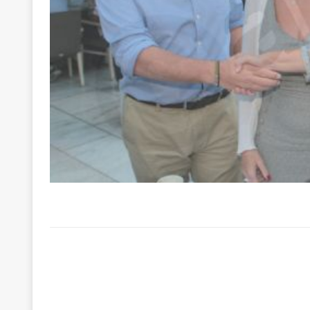
[ 3 Αυγούστου 2026 ]
ΠΑΣΟΚ ή ΕΛ.ΑΣ.; Γιατί η μά
των δύο κομμάτων και όχι Ανδρουλάκη -Τσίπρα.
[ 3 Αυγούστου 2026 ]
Η τραγωδία της δημοκρατική
μπορούν να φέρουν την αλλαγή
ΠΡΟΕΚΤΑΣΕΙΣ
[ 3 Αυγούστου 2026 ]
Γιατί λιγοστεύουν «τα χρόνι
εμβληματικό «Πολίτη Κέιν»
ΠΑΡΕΜΒΑΣΕΙΣ
[ 3 Αυγούστου 2026 ]
Το Νομικό DNA του Υπερταμ
[ 3 Αυγούστου 2026 ]
Το γάλλιο και η γεωπολιτική