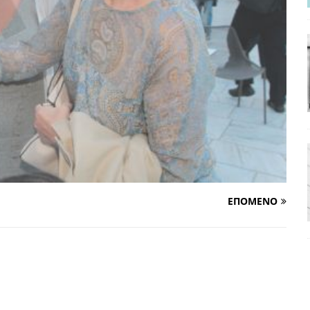
χη της δεύτερης θέσης είναι (πολύ) ανοιχτή ακόμη. Προς αναμέτρηση
ΑΠΟΨΕΙΣ
ς παράταξης: Ο λαός θέλει, αλλά τα κόμματα της αντιπολίτευσης δεν
α της αθωότητας;» Το «αίνιγμα»και η «λύση» του μέσα από τον
είου και οι Ρήτρες του ESM
ΑΠΟΨΕΙΣ
 ισχύς για την Ελλάδα
ΑΠΟΨΕΙΣ
ΕΠΟΜΕΝΟ