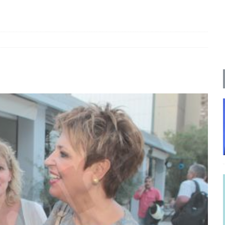
ΡΟΣΩΠΟΓΡΑΦΙΕΣ
γησίες
ΠΡΟΒΟΛΕΣ
νερό
ΑΝΑΓΝΩΣΕΙΣ
: από τον Αντιδιαφωτισμό στον ψηφιακό Κοινωνικό Δαρβινισμό
δημοσιογραφία βάζει τα χέρια της και βγάζει τα μάτια της
ΑΠΟΨΕΙΣ
εργασίας ΗΠΑ-Σαουδικής Αραβίας
ΑΠΟΨΕΙΣ
και το Σχέδιο Άτσεσον
ΑΠΟΨΕΙΣ
ΑΠΟΨΕΙΣ
ίτευση
ΠΡΟΒΟΛΕΣ
η Αυγούστου: Πώς ένας αποτυχημένος κοινοβουλευτικός έγινε
ίται και δεν εκβιάζεται
ΠΑΡΕΜΒΑΣΕΙΣ