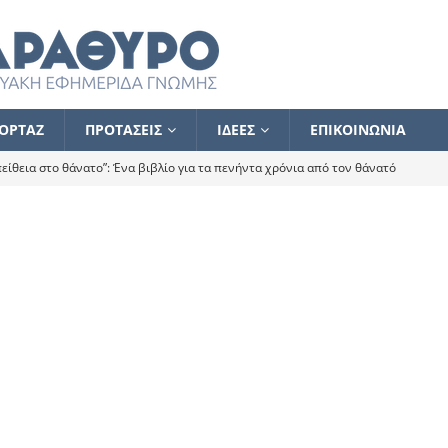
ΟΡΤΑΖ
ΠΡΟΤΑΣΕΙΣ
ΙΔΕΕΣ
ΕΠΙΚΟΙΝΩΝΙΑ
ίθεια στο θάνατο”: Ένα βιβλίο για τα πενήντα χρόνια από τον θάνατό
α το ποιος κοροϊδεύει ποιον Αλέξη
ΑΝΑΓΝΩΣΕΙΣ
 ισχυρίστηκα ότι δεν υπάρχει παρακολούθηση και κέντρο το οποίο
τεί θερμά όσους σπεύδουν να το ενισχύσουν – Συνεχίζουμε
FLASH
ίας θα κινηθεί στην αντίθετη κατεύθυνση
ΑΝΑΓΝΩΣΕΙΣ
ΠΡΟΣΩΠΟΓΡΑΦΙΕΣ
ίλημμα των εκλογών
ΑΝΑΓΝΩΣΕΙΣ