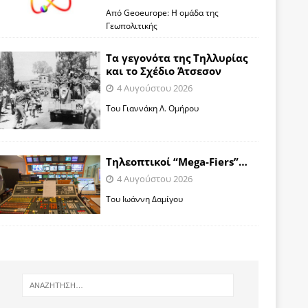
Από Geoeurope: H ομάδα της
Γεωπολιτικής
Τα γεγονότα της Τηλλυρίας
και το Σχέδιο Άτσεσον
4 Αυγούστου 2026
Toυ Γιαννάκη Λ. Ομήρου
Tηλεοπτικοί “Mega-Fiers”…
4 Αυγούστου 2026
Toυ Ιωάννη Δαμίγου