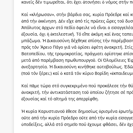
κανείς δέν τιμωρεῖται, ὅτι ἔχει ἀτονήσει ὁ νόμος στήν 
Καί «κλήρωσαν», στήν βάρδια σας, κυρία Πρόεδρε καί κ
ἀπό τήν ἐκκίνηση. Δέν εἶχε ἀπό τίς πρῶτες ὧρες τοῦ δυ
Ἀπόλυτος ἄρχων στό πεδίο ὄφειλε νά εἶναι ὁ εἰσαγγελ
ἐξουσία, ὄχι ἡ ἐκτελεστική. Τό εἶπε ἀκόμη καί ἕνας τα
μπάζωμα. Ἡ Δικαιοσύνη δέχθηκε ἐπίσης τήν παρέμβαση
πρός τόν Ἄρειο Πάγο γιά νά ὁρίσει ἐφέτη ἀνακριτή. Στ
Βατοπεδίου, τῆς τρομοκρατίας, πράγματι ὁρίστηκε ἐπί
μετά ἀπό παρέμβαση πρωθυπουργοῦ. Οἱ Ὁλομέλειες Ἐφ
ἀνεξαρτησία. Ἡ δικαιοσύνη κινήθηκε αὐτοβούλως. Ἐδῶ 
(ποῦ τόν ξέρει;) καί ὁ κατά τόν κύριο Βορίδη «ἐκπαιδευ
Καί πᾶμε τώρα στό συγκεκριμένο πού προκάλεσε τήν θ
ἀνακριτή, τήν ἀντικατάσταση τοῦ ὁποίου ζήτησε σέ πρ
ἐξουσίας καί τό αἴτημά της ἀπερρίφθη.
Ἡ κυρία Καρυστιανοῦ ἔθεσε δημοσίως ὁρισμένα ἐρωτήμα
οὔτε ἀπό τήν κυρία Πρόεδρο οὔτε ἀπό τήν κυρία εἰσαγγ
ὑποδείξεις, ἀλλά στό σημεῖο πού ἔχουμε φθάσει, δέν ἔ