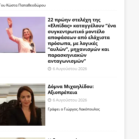
Του Κώστα Παπαθεοδώρου
22 πρώην στελέχη της
«Ελπίδας» καταγγέλουν “ένα
συγκεντρωτικό μοντέλο
αποφάσεων από ελάχιστα
πρόσωπα, με λογικές
“αυλών”, μηχανισμών και
παρασκηνιακών
ανταγωνισμών”
6 Αυγούστου 2026
Δόμνα Μιχαηλίδου:
Αξιοπρέπεια
6 Αυγούστου 2026
Γράφει ο Γιώργος Λακόπουλος