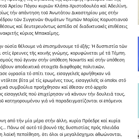
 τοῦ Ἀρείου Πάγου κυριῶν Κλάπα-Χριστοδουλέα καί Ἀδειλίνη,
και το Σχέδιο Άτσεσον
ΑΠΟΨΕΙΣ
υρίως τήν ἀπάντηση τοῦ Ἀνωτάτου Δικαστηρίου μας στήν
ΑΠΟΨΕΙΣ
οέδρου τῶν Συγγενῶν Θυμάτων Τεμπῶν Μαρίας Καρυστιανοῦ
οθέσεως καί δευτερευόντως ἀσπίδα σέ διαδικτυακές ἐπιθέσεις
ίτευση
ΠΡΟΒΟΛΕΣ
ἀνακριτής κύριος Μπακαΐμης.
η Αυγούστου: Πώς ένας αποτυχημένος κοινοβουλευτικός έγινε
ν οὐσία θέλουμε νά ἐπισημάνουμε τό ἑξῆς: Ἡ δυσπιστία τῶν
 στίς ἔρευνες τῆς κοινῆς γνώμης, κορυφώνεται μέ τά Τέμπη.
ίται και δεν εκβιάζεται
ΠΑΡΕΜΒΑΣΕΙΣ
ισμούς πού ἔγιναν στήν ὑπόθεση Novartis καί στήν ὑπόθεση
βουν ἀποδεικτικά στοιχεῖα διαφθορᾶς πολιτικῶν,
χη της δεύτερης θέσης είναι (πολύ) ανοιχτή ακόμη. Προς αναμέτρηση
ασε ὑγρασία τό σπίτι τους, εἰσαγγελεῖς ἀρνήθηκαν νά
τόλτσε βίτα μέ τίς ἐρωμένες τους, εἰσαγγελεῖς οἱ ὁποῖοι στό
ΑΠΟΨΕΙΣ
ρχικά συμβούλια προήχθησαν καί ἔθεσαν στό ἀρχεῖο
 εἰσαγγελεῖς πού ἐπιχείρησαν νά κάνουν τήν δουλειά τους,
οῦ κατηγορουμένου γιά νά παραδειγματίζονται οἱ ἑπόμενοι
νη ἀπό τήν μία μέρα στήν ἄλλη, κυρία Πρόεδρε καί κυρία
σας… Πάνω σέ αὐτό τό βουνό τῆς δυσπιστίας πρός πλειάδα
 λαϊκή πεποίθηση, ὅτι ὅλοι οἱ μεγαλόσχημοι ἀθωώνονται,