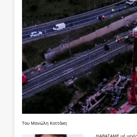
[ 22 Μαΐου 2020 ]
Μακάριος Λαζαρίδης: Έργο!
Π
[ 6 Αυγούστου 2026 ]
Το μεγάλο «ριφιφί» του Ταμ
ΑΠΟΨΕΙΣ
[ 6 Αυγούστου 2026 ]
22 πρώην στελέχη της «Ελπ
ελάχιστα πρόσωπα, με λογικές “αυλών”, μηχανισ
[ 6 Αυγούστου 2026 ]
Δόμνα Μιχαηλίδου: Αξιοπρ
[ 6 Αυγούστου 2026 ]
Η δημοκρατία της διαχείρισ
[ 5 Αυγούστου 2026 ]
Κυριάκος Μητσοτάκης: Αναλ
[ 4 Αυγούστου 2026 ]
Θα ανήκεις όπου ανήκει το 
[ 4 Αυγούστου 2026 ]
Η γενεαλογία του φασισμού
ΠΑΡΕΜΒΑΣΕΙΣ
[ 4 Αυγούστου 2026 ]
Εφημερίδα «Εστία»: Όταν η 
Του Μανώλη Κοττάκη
[ 4 Αυγούστου 2026 ]
Η συμφωνία πυρηνικής συν
ΔΙΑΒΑΣΑΜΕ μέ μεγίσ