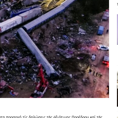
ΡΟΣΩΠΟΓΡΑΦΙΕΣ
είου Ανάκαμψης: Κυβερνητική απληστία και αντιπολιτευτική αφασία
ίδας» καταγγέλουν “ένα συγκεντρωτικό μοντέλο αποφάσεων από
μών και παρασκηνιακών ανταγωνισμών”
ΣΚΕΨΕΙΣ
έπεια
ΠΡΟΒΟΛΕΣ
ης τελειώνει
ΠΑΡΕΜΒΑΣΕΙΣ
γησίες
ΠΡΟΒΟΛΕΣ
νερό
ΑΝΑΓΝΩΣΕΙΣ
: από τον Αντιδιαφωτισμό στον ψηφιακό Κοινωνικό Δαρβινισμό
δημοσιογραφία βάζει τα χέρια της και βγάζει τα μάτια της
ΑΠΟΨΕΙΣ
εργασίας ΗΠΑ-Σαουδικής Αραβίας
ΑΠΟΨΕΙΣ
τη προσοχή τίς δηλώσεις τῆς ἀξιότιμης Προέδρου καί τῆς