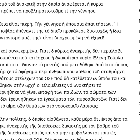
μό τοῦ ἀνακριτῆ στήν ὁποία ἀναφέρεται ἡ κυρία
 πρέπει νά προβληματιστοῦμε τί τήν γέννησε.
θεια εἶναι πικρή. Τήν γέννησε ἡ ἀπουσία ἀπαντήσεων. Ἡ
ποψίας ἀπέναντί της τό ὁποῖο προκάλεσε δυστυχῶς ἡ ἴδια
ντονισμό μαζί της), εἶναι ὑποχρεωμένη νά ἐξηγεῖ!
αί συγκεκριμένα. Γιατί ὁ κύριος ἀνακριτής δέν περιέλαβε
οκουμέντα πού κατέσχεσε ἡ ἀνακρίτρια κυρία Ἑλένη Σούρλα
ῦ καί ποιοί ἔκαναν τό μοντάζ πού μεταδόθηκε ἀπό ἱστοτόπους
στήριζε τό ἀφήγημα περί ἀνθρωπίνου λάθους τοῦ σταθμάρχη
θανάτους στελεχῶν τοῦ ΟΣΕ πού θά κατέθεταν ἐνώπιόν του καί
θηκαν στήν ἀρχή οἱ Ὁλομέλειες νά ἀνακτήσει τό
 ἀρνήθηκε νά γίνει ἐκταφή τῶν παιδιῶν, τά σώματα τῶν
ί δέν ἐρευνήθηκαν τά ἐγκαύματα τῶν πυροσβεστῶν; Γιατί δέν
έ τό αἷμα τῶν θυμάτων στό νοσοκομεῖο Λάρισας;
ην πολίτης, ὁ ὁποῖος αἰσθάνεται κάθε μέρα ὅτι ἐκτός ἀπό τά
τηκε ἀνακριτής τῆς ὑποθέσεως δικαστής μέ τόν βαθμό τοῦ
ο τῆς ὑποθέσεως αὐτός καί νά μήν προβάλλονται τοπικές
τῶν στελεχῶν τοῦ ΟΣΕ. Οἱ δικογραφίες δύνανται νά