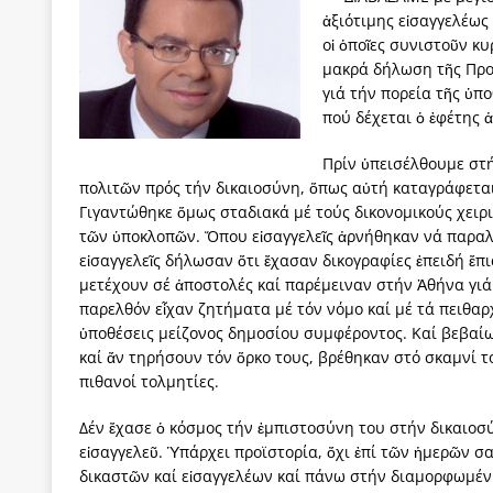
ἀξιότιμης εἰσαγγελέως
[ 4 Αυγούστου 2026 ]
Τα γεγονότα της Τηλλυρίας 
οἱ ὁποῖες συνιστοῦν κ
[ 4 Αυγούστου 2026 ]
Tηλεοπτικοί “Mega-Fiers”…
μακρά δήλωση τῆς Πρ
γιά τήν πορεία τῆς ὑπ
[ 4 Αυγούστου 2026 ]
Κώστας Τσουκαλάς: Αντιπολ
πού δέχεται ὁ ἐφέτης 
[ 4 Αυγούστου 2026 ]
Ο Ιωάννης Μεταξάς και η 4
Πρίν ὑπεισέλθουμε στή
δικτάτορας
ΕΠΙΛΟΓΕΣ
πολιτῶν πρός τήν δικαιοσύνη, ὅπως αὐτή καταγράφεται
[ 3 Αυγούστου 2026 ]
Η ελευθεροτυπία δεν απειλε
Γιγαντώθηκε ὅμως σταδιακά μέ τούς δικονομικούς χειρ
τῶν ὑποκλοπῶν. Ὅπου εἰσαγγελεῖς ἀρνήθηκαν νά παραλά
[ 3 Αυγούστου 2026 ]
ΠΑΣΟΚ ή ΕΛ.ΑΣ.; Γιατί η μά
εἰσαγγελεῖς δήλωσαν ὅτι ἔχασαν δικογραφίες ἐπειδή ἔπι
μετέχουν σέ ἀποστολές καί παρέμειναν στήν Ἀθήνα γιά ν
των δύο κομμάτων και όχι Ανδρουλάκη -Τσίπρα.
παρελθόν εἶχαν ζητήματα μέ τόν νόμο καί μέ τά πειθα
ὑποθέσεις μείζονος δημοσίου συμφέροντος. Καί βεβαίως
καί ἄν τηρήσουν τόν ὅρκο τους, βρέθηκαν στό σκαμνί τ
πιθανοί τολμητίες.
Δέν ἔχασε ὁ κόσμος τήν ἐμπιστοσύνη του στήν δικαιοσύ
εἰσαγγελεῦ. Ὑπάρχει προϊστορία, ὄχι ἐπί τῶν ἡμερῶν 
δικαστῶν καί εἰσαγγελέων καί πάνω στήν διαμορφωμένη