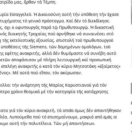
πατρίδα μας, ἦρθαν τά Τέμπη.
υρία Εἰσαγγελεῦ. Ἡ Δικαιοσύνη αὐτή τήν ὑπόθεση τήν ἔχασε
στυχήματος τό γενικό πρόσταγμα. Καί δέν τό διεκδίκησε.
έας, ὄχι ὁ ὑφυπουργός παρά τῷ Πρωθυπουργῷ. Ἡ δικαστική
πεινός διοικητής Τροχαίας πού ἀρνήθηκε νά συναινέσει στό
 τῆς ἐκτελεστικῆς ἐξουσίας, ἐπιστολή τοῦ πρωθυπουργοῦ
ίς ὑποθέσεις τῆς Siemens, τῶν δομημένων ὁμολόγων, τοῦ
σης ἐφέτης ἀνακριτής, ἀλλά δέν θυμόμαστε νά συνέβη αὐτό
ετῶν ἀποφάσισαν μέ πλήρη λειτουργική καί προσωπική
ἐπελέγη ἀνακριτής ὁ κατά τόν κύριο Μητσοτάκη «ἐξαίρετος»
μένος». Μέ αὐτά πού εἶπαν, τόν ἀκύρωσαν.
ύελλα: τήν ἀνάρτηση τῆς Μαρίας Καρυστιανοῦ γιά τόν
ότερο χρόνο θεσμικά μέ τήν κατηγορία τῆς κατάχρησης
τα γιά τόν κύριο ἀνακριτή, τά ὁποῖα ὅμως δέν ἀπαντήθηκαν
ελέα. Λυπούμεθα πού τό ἐπισημαίνουμε, μακριά ἀπό ἐμᾶς οἱ
χουμε αὐτή τήν πολυτέλεια. Τῶν μή ἀπαντήσεων.