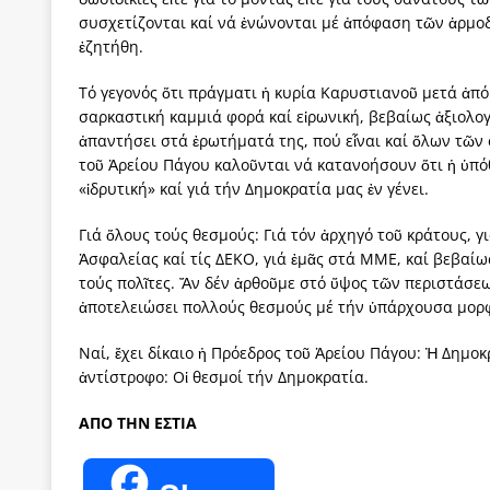
συσχετίζονται καί νά ἑνώνονται μέ ἀπόφαση τῶν ἁρμοδ
ἐζητήθη.
Τό γεγονός ὅτι πράγματι ἡ κυρία Καρυστιανοῦ μετά ἀπό 
σαρκαστική καμμιά φορά καί εἰρωνική, βεβαίως ἀξιολογ
ἀπαντήσει στά ἐρωτήματά της, πού εἶναι καί ὅλων τῶν 
τοῦ Ἀρείου Πάγου καλοῦνται νά κατανοήσουν ὅτι ἡ ὑπόθ
«ἱδρυτική» καί γιά τήν Δημοκρατία μας ἐν γένει.
Γιά ὅλους τούς θεσμούς: Γιά τόν ἀρχηγό τοῦ κράτους, γ
Ἀσφαλείας καί τίς ΔΕΚΟ, γιά ἐμᾶς στά ΜΜΕ, καί βεβαί
τούς πολῖτες. Ἄν δέν ἀρθοῦμε στό ὕψος τῶν περιστάσε
ἀποτελειώσει πολλούς θεσμούς μέ τήν ὑπάρχουσα μορ
Ναί, ἔχει δίκαιο ἡ Πρόεδρος τοῦ Ἀρείου Πάγου: Ἡ Δημοκ
ἀντίστροφο: Οἱ θεσμοί τήν Δημοκρατία.
ΑΠΟ ΤΗΝ ΕΣΤΙΑ