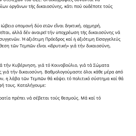
ίων ὀργάνων τῆς δικαιοσύνης, κάτι πού οὐδέποτε τούς
ἰώβειο ὑπομονή δύο ἐτῶν εἶναι δηκτική, αἰχμηρή,
εῖται, ἀλλά δέν ἀναιρεῖ τήν ὑποχρέωση τῆς δικαιοσύνης νά
συγγενῶν. Ἡ ἀξιότιμη Πρόεδρος καί ἡ ἀξιότιμη Εἰσαγγελεύς
εση τῶν Τεμπῶν εἶναι «ἱδρυτική» γιά τήν δικαιοσύνη,
ιά τήν Κυβέρνηση, γιά τό Κοινοβούλιο, γιά τά Σώματα
ως γιά τήν δικαιοσύνη. Βαθμολογούμαστε ὅλοι κάθε μέρα ἀπό
ων, ἡ λάβα τῶν Τεμπῶν θά κάψει τό πολιτικό σύστημα καί θά
φή τους. Καταλήγουμε:
ρατία πρέπει νά σέβεται τούς θεσμούς. Μά καί τό