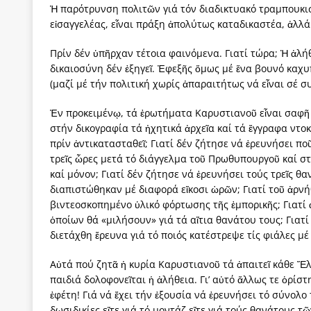
Ἡ παρότρυνση πολιτῶν γιά τόν διαδικτυακό τραμπουκισ
εἰσαγγελέας, εἶναι πράξη ἀπολύτως καταδικαστέα, ἀλλά
Πρίν δέν ὑπῆρχαν τέτοια φαινόμενα. Γιατί τώρα; Ἡ ἀλή
δικαιοσύνη δέν ἐξηγεῖ. Ἐφεξῆς ὅμως μέ ἕνα βουνό καχυ
(μαζί μέ τήν πολιτική χωρίς ἀπαραιτήτως νά εἶναι σέ συ
Ἐν προκειμένῳ, τά ἐρωτήματα Καρυστιανοῦ εἶναι σαφῆ κ
στήν δικογραφία τά ἠχητικά ἀρχεῖα καί τά ἔγγραφα ντ
πρίν ἀντικατασταθεῖ; Γιατί δέν ζήτησε νά ἐρευνήσει πο
τρεῖς ὧρες μετά τό διάγγελμα τοῦ Πρωθυπουργοῦ καί 
καί μόνον; Γιατί δέν ζήτησε νά ἐρευνήσει τούς τρεῖς 
διαπιστώθηκαν μέ διαφορά εἴκοσι ὡρῶν; Γιατί τοῦ ἀρνή
βιντεοσκοπημένο ὑλικό φόρτωσης τῆς ἐμπορικῆς; Γιατί
ὁποίων θά «μιλήσουν» γιά τά αἴτια θανάτου τους; Γιατ
διετάχθη ἔρευνα γιά τό ποιός κατέστρεψε τίς φιάλες μ
Αὐτά πού ζητᾶ ἡ κυρία Καρυστιανοῦ τά ἀπαιτεῖ κάθε Ἕλλ
παιδιά δολοφονεῖται ἡ ἀλήθεια. Γι’ αὐτό ἄλλως τε ὁρίσ
ἐφέτη! Γιά νά ἔχει τήν ἐξουσία νά ἐρευνήσει τό σύνολ
δωσιδικίες εἴτε γιά τό μοντάζ εἴτε γιά τούς θανάτους 