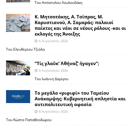
Του Απόστολου Λουλουδάκη
Κ. Μητσοτάκης, Α. Τσίπρας, Μ.
Καρυστιανού, Α. Σαμαράς: παλαιοί
παίκτες και νέοι σε νέους ρόλους -και οι
εκλογές της Άνοιξης
6 Αυγούστου 2026
Του Ελευθερίου Τζιόλα
“Τίς γλαῦκ’ Ἀθήναζ’ ἤγαγεν”;
6 Αυγούστου 2026
Του Ιωάννη Δαμίγου
Το μεγάλο «ριφιφί» του Ταμείου
Ανάκαμψης: Κυβερνητική απληστία και
αντιπολιτευτική αφασία
6 Αυγούστου 2026
Του Κώστα Παπαθεοδώρου