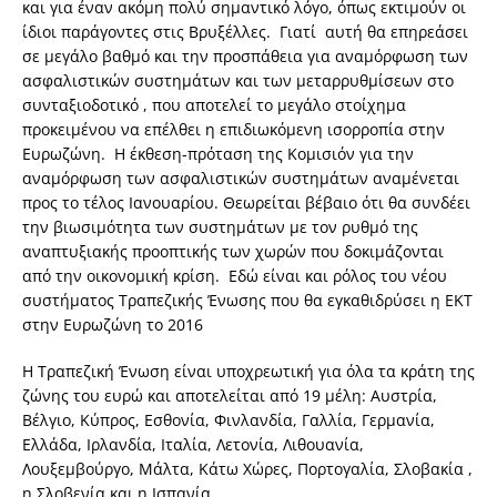
και για έναν ακόμη πολύ σημαντικό λόγο, όπως εκτιμούν οι
ίδιοι παράγοντες στις Βρυξέλλες. Γιατί αυτή θα επηρεάσει
σε μεγάλο βαθμό και την προσπάθεια για αναμόρφωση των
ασφαλιστικών συστημάτων και των μεταρρυθμίσεων στο
συνταξιοδοτικό , που αποτελεί το μεγάλο στοίχημα
προκειμένου να επέλθει η επιδιωκόμενη ισορροπία στην
Ευρωζώνη. Η έκθεση-πρόταση της Κομισιόν για την
αναμόρφωση των ασφαλιστικών συστημάτων αναμένεται
προς το τέλος Ιανουαρίου. Θεωρείται βέβαιο ότι θα συνδέει
την βιωσιμότητα των συστημάτων με τον ρυθμό της
αναπτυξιακής προοπτικής των χωρών που δοκιμάζονται
από την οικονομική κρίση. Εδώ είναι και ρόλος του νέου
συστήματος Τραπεζικής Ένωσης που θα εγκαθιδρύσει η ΕΚΤ
στην Ευρωζώνη το 2016
Η Τραπεζική Ένωση είναι υποχρεωτική για όλα τα κράτη της
ζώνης του ευρώ και αποτελείται από 19 μέλη: Αυστρία,
Βέλγιο, Κύπρος, Εσθονία, Φινλανδία, Γαλλία, Γερμανία,
Ελλάδα, Ιρλανδία, Ιταλία, Λετονία, Λιθουανία,
Λουξεμβούργο, Μάλτα, Κάτω Χώρες, Πορτογαλία, Σλοβακία ,
η Σλοβενία ​​και η Ισπανία.