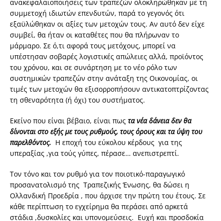
ανακεφαλαιοποιήσεις των τραπεζών ολοκληρώθηκαν με τη
συμμετοχή ιδιωτών επενδυτών, παρά το γεγονός ότι
εξαϋλώθηκαν οι αξίες των μετοχών τους. Αν αυτό δεν είχε
συμβεί, θα ήταν οι καταθέτες που θα πλήρωναν το
μάρμαρο. Σε ό,τι αφορά τους μετόχους, μπορεί να
υπέστησαν σοβαρές λογιστικές απώλειες αλλά, προϊόντος
του χρόνου, και σε συνάρτηση με το νέο ρόλο των
συστημικών τραπεζών στην ανάταξη της Οικονομίας, οι
τιμές των μετοχών θα εξισορροπήσουν αντικατοπτρίζοντας
τη σθεναρότητα (ή όχι) του συστήματος.
Εκείνο που είναι βέβαιο, είναι πως
τα νέα δάνεια δεν θα
δίνονται στο εξής με τους ρυθμούς, τους όρους και τα ύψη του
παρελθόντος.
Η εποχή του εύκολου κέρδους για της
υπεραξίας ,για τούς γύπες, πέρασε… ανεπιστρεπτί.
Τον τόνο και τον ρυθμό για τον ποιοτικό-παραγωγικό
προσανατολισμό της Τραπεζικής Ένωσης, θα δώσει η
Ολλανδική Προεδρία , που άρχισε την πρώτη του έτους. Σε
κάθε περίπτωση το εγχείρημα θα περάσει από αρκετά
στάδια ,δυσκολίες και υπονομεύσεις. Ευχή και προσδοκία