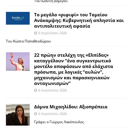
Του Ιωάννη Δαμίγου
Το μεγάλο «ριφιφί» του Ταμείου
Ανάκαμψης: Κυβερνητική απληστία και
αντιπολιτευτική αφασία
6 Αυγούστου 2026
Του Κώστα Παπαθεοδώρου
22 πρώην στελέχη της «Ελπίδας»
καταγγέλουν “ένα συγκεντρωτικό
μοντέλο αποφάσεων από ελάχιστα
πρόσωπα, με λογικές “αυλών”,
μηχανισμών και παρασκηνιακών
ανταγωνισμών”
6 Αυγούστου 2026
Δόμνα Μιχαηλίδου: Αξιοπρέπεια
6 Αυγούστου 2026
Γράφει ο Γιώργος Λακόπουλος