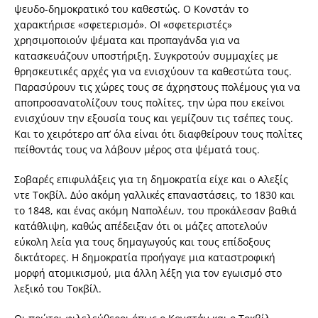
ψευδο-δημοκρατικό του καθεστώς. Ο Κονστάν το
χαρακτήρισε «σφετερισμό». ΟΙ «σφετεριστές»
χρησιμοποιούν ψέματα και προπαγάνδα για να
κατασκευάζουν υποστήριξη. Συγκροτούν συμμαχίες με
θρησκευτικές αρχές για να ενισχύουν τα καθεστώτα τους.
Παρασύρουν τις χώρες τους σε άχρηστους πολέμους για να
αποπροσανατολίζουν τους πολίτες, την ώρα που εκείνοι
ενισχύουν την εξουσία τους και γεμίζουν τις τσέπες τους.
Και το χειρότερο απ’ όλα είναι ότι διαφθείρουν τους πολίτες
πείθοντάς τους να λάβουν μέρος στα ψέματά τους.
Σοβαρές επιφυλάξεις για τη δημοκρατία είχε και ο Αλεξίς
ντε Τοκβίλ. Δύο ακόμη γαλλικές επαναστάσεις, το 1830 και
το 1848, και ένας ακόμη Ναπολέων, του προκάλεσαν βαθιά
κατάθλιψη, καθώς απέδειξαν ότι οι μάζες αποτελούν
εύκολη λεία για τους δημαγωγούς και τους επίδοξους
δικτάτορες. Η δημοκρατία προήγαγε μια καταστροφική
μορφή ατομικισμού, μια άλλη λέξη για τον εγωισμό στο
λεξικό του Τοκβίλ.