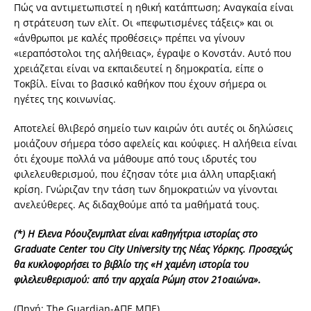
Πώς να αντιμετωπιστεί η ηθική κατάπτωση; Αναγκαία είναι
η στράτευση των ελίτ. Οι «πεφωτισμένες τάξεις» και οι
«άνθρωποι με καλές προθέσεις» πρέπει να γίνουν
«ιεραπόστολοι της αλήθειας», έγραψε ο Κονστάν. Αυτό που
χρειάζεται είναι να εκπαιδευτεί η δημοκρατία, είπε ο
Τοκβίλ. Είναι το βασικό καθήκον που έχουν σήμερα οι
ηγέτες της κοινωνίας.
Αποτελεί θλιβερό σημείο των καιρών ότι αυτές οι δηλώσεις
μοιάζουν σήμερα τόσο αφελείς και κούφιες. Η αλήθεια είναι
ότι έχουμε πολλά να μάθουμε από τους ιδρυτές του
φιλελευθερισμού, που έζησαν τότε μια άλλη υπαρξιακή
κρίση. Γνώριζαν την τάση των δημοκρατιών να γίνονται
ανελεύθερες. Ας διδαχθούμε από τα μαθήματά τους.
(*) Η Ελενα Ρόουζενμπλατ είναι καθηγήτρια ιστορίας στο
Graduate Center του City University της Νέας Υόρκης. Προσεχώς
θα κυκλοφορήσει το βιβλίο της «Η χαμένη ιστορία του
φιλελευθερισμού: από την αρχαία Ρώμη στον 21οαιώνα».
(Πηγή: Τhe Guardian-ΑΠΕ ΜΠΕ)