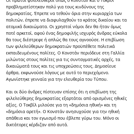
Οι πρώτοι φιλελεύθεροι όπως ο Κονστάν και ο Τοκβίλ
προβληματίστηκαν πολύ για τους κινδύνους της
δημοκρατίας. Έπρεπε να τεθούν όρια στην κυριαρχία των
πολιτών, έπρεπε να διαφυλαχθούν το κράτος δικαίου και τα
ατομικά δικαιώματα. Οι χρηστοί νόμοι δεν θα ήταν όμως
ποτέ αρκετοί, αφού ένας δημοφιλής ισχυρός άνδρας εύκολα
θα τους διέστρεφε ή απλώς θα τους αγνοούσε. Η επιβίωση
των φιλελεύθερων δημοκρατιών προϋπέθετε πολιτικά
εκπαιδευμένους πολίτες. Ο Κονστάν περιόδευε στη Γαλλία
μιλώντας στους πολίτες για τις συνταγματικές αρχές, τα
δικαιώματά τους και τις υποχρεώσεις τους. Δημοσίευε
άρθρα, εκφωνούσε λόγους με αυτό το περιεχόμενο.
Αγωνίστηκε γενναία για την ελευθερία του Τύπου.
Και οι δύο άνδρες πίστευαν επίσης ότι η επιβίωση της
φιλελεύθερης δημοκρατίας εξαρτάται από ορισμένες ηθικές
αξίες. Ο Τοκβίλ μιλούσε για τη «δημόσια ηθική» και τη
«δημόσια αρετή». Ο Κονστάν ανησυχούσε για την ηθική
απάθεια και τον εγωισμό που έβλεπε γύρω του. Μόνο οι
δικτάτορες κέρδιζαν από αυτά.