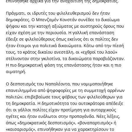
επινοήθηκε αρχικά για την αναχαίτιση της δημοκρατίας.
Πράγματι, οι ιδρυτές του φιλελευθερισμού δεν ήταν
δημοκράτες. Ο Μπενζαμέν Κονστάν συνέδεε το δικαίωμα
ψήφου και την κατοχή αξιώματος με αυστηρούς όρους που
είχαν σχέση με την περιουσία. Η γαλλική επανάσταση
έδειξε σε φιλελεύθερους όπως εκείνος ότι οι πολίτες δεν
ήταν έτοιμοι για πολιτικά δικαιώματα. Κάτω από την πίεσή
τους, το κράτος δικαίου ανεστάλη, οι «εχθροί του λαού»
στέλνονταν στην γκιλοτίνα, τα δικαιώματα παραβιάζονταν.
Η πιο δημοκρατική φάση της επανάστασης ήταν και η πιο
αιματηρή.
Ο δεσποτισμός του Ναπολέοντα, που νομιμοποιήθηκε
επανειλημμένα από ψηφοφορίες με τη συμμετοχή αρρένων
πολιτών, επιβεβαίωσε τους φόβους των φιλελεύθερων για
τη δημοκρατία. Η δημοτικότητα του αυτοκράτορα απέδειξε
ότι οι γάλλοι πολίτες είχαν προτίμηση για αυταρχικούς
ηγέτες και ήταν ευάλωτοι στην προπαγάνδα. Νέες λέξεις,
όπως «δημοκρατικός δεσποτισμός», «βοναπαρτισμός» ή
«καισαρισμός», επινοήθηκαν για να χαρακτηρίσουν το