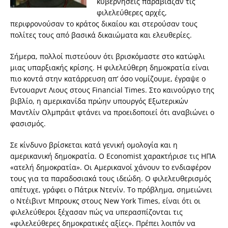
κυβερνήσεις παραβίαζαν τις
φιλελεύθερες αρχές,
περιφρονούσαν το κράτος δικαίου και στερούσαν τους
πολίτες τους από βασικά δικαιώματα και ελευθερίες.
Σήμερα, πολλοί πιστεύουν ότι βρισκόμαστε στο κατώφλι
μιας υπαρξιακής κρίσης. Η φιλελεύθερη δημοκρατία είναι
πιο κοντά στην κατάρρευση απ’ όσο νομίζουμε, έγραψε ο
Εντουαρντ Λιους στους Financial Times. Στο καινούργιο της
βιβλίο, η αμερικανίδα πρώην υπουργός Εξωτερικών
Μαντλίν Ολμπράιτ φτάνει να προειδοποιεί ότι αναβιώνει ο
φασισμός.
Σε κίνδυνο βρίσκεται κατά γενική ομολογία και η
αμερικανική δημοκρατία. Ο Economist χαρακτήρισε τις ΗΠΑ
«ατελή δημοκρατία». Οι Αμερικανοί χάνουν το ενδιαφέρον
τους για τα παραδοσιακά τους ιδεώδη. Ο φιλελευθερισμός
απέτυχε, γράφει ο Πάτρικ Ντενίν. Το πρόβλημα, σημειώνει
ο Ντέιβιντ Μπρουκς στους New York Times, είναι ότι οι
φιλελεύθεροι ξέχασαν πώς να υπερασπίζονται τις
«φιλελεύθερες δημοκρατικές αξίες». Πρέπει λοιπόν να