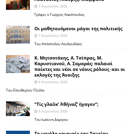
7 Αυγούστου 2026
Γράφει ο Γιώργος Λακόπουλος
Οι μαθητευόμενοι μάγοι της πολιτικής
7 Αυγούστου 2026
Του Απόστολου Λουλουδάκη
Κ. Μητσοτάκης, Α. Τσίπρας, Μ.
Καρυστιανού, Α. Σαμαράς: παλαιοί
παίκτες και νέοι σε νέους ρόλους -και οι
εκλογές της Άνοιξης
6 Αυγούστου 2026
Του Ελευθερίου Τζιόλα
“Τίς γλαῦκ’ Ἀθήναζ’ ἤγαγεν”;
6 Αυγούστου 2026
Του Ιωάννη Δαμίγου
Το μεγάλο «ριφιφί» του Ταμείου