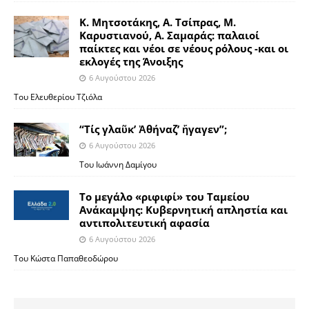
Κ. Μητσοτάκης, Α. Τσίπρας, Μ.
Καρυστιανού, Α. Σαμαράς: παλαιοί
παίκτες και νέοι σε νέους ρόλους -και οι
εκλογές της Άνοιξης
6 Αυγούστου 2026
Του Ελευθερίου Τζιόλα
“Τίς γλαῦκ’ Ἀθήναζ’ ἤγαγεν”;
6 Αυγούστου 2026
Του Ιωάννη Δαμίγου
Το μεγάλο «ριφιφί» του Ταμείου
Ανάκαμψης: Κυβερνητική απληστία και
αντιπολιτευτική αφασία
6 Αυγούστου 2026
Του Κώστα Παπαθεοδώρου