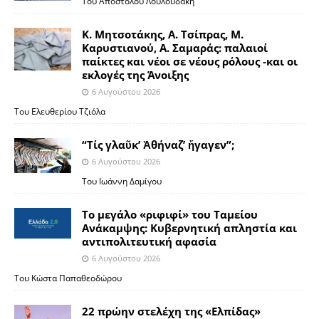
Του Απόστολου Λουλουδάκη
Κ. Μητσοτάκης, Α. Τσίπρας, Μ.
Καρυστιανού, Α. Σαμαράς: παλαιοί
παίκτες και νέοι σε νέους ρόλους -και οι
εκλογές της Άνοιξης
6 Αυγούστου 2026
Του Ελευθερίου Τζιόλα
“Τίς γλαῦκ’ Ἀθήναζ’ ἤγαγεν”;
6 Αυγούστου 2026
Του Ιωάννη Δαμίγου
Το μεγάλο «ριφιφί» του Ταμείου
Ανάκαμψης: Κυβερνητική απληστία και
αντιπολιτευτική αφασία
6 Αυγούστου 2026
Του Κώστα Παπαθεοδώρου
22 πρώην στελέχη της «Ελπίδας»