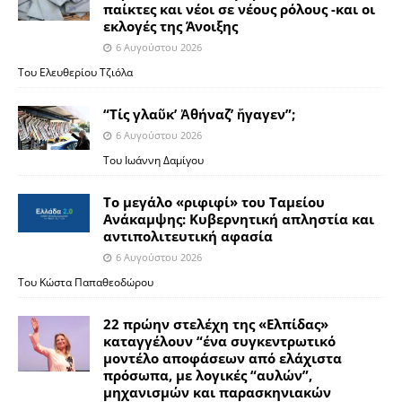
παίκτες και νέοι σε νέους ρόλους -και οι
εκλογές της Άνοιξης
6 Αυγούστου 2026
Του Ελευθερίου Τζιόλα
“Τίς γλαῦκ’ Ἀθήναζ’ ἤγαγεν”;
6 Αυγούστου 2026
Του Ιωάννη Δαμίγου
Το μεγάλο «ριφιφί» του Ταμείου
Ανάκαμψης: Κυβερνητική απληστία και
αντιπολιτευτική αφασία
6 Αυγούστου 2026
Του Κώστα Παπαθεοδώρου
22 πρώην στελέχη της «Ελπίδας»
καταγγέλουν “ένα συγκεντρωτικό
μοντέλο αποφάσεων από ελάχιστα
πρόσωπα, με λογικές “αυλών”,
μηχανισμών και παρασκηνιακών