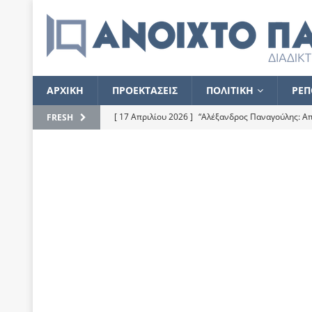
ΑΡΧΙΚΗ
ΠΡΟΕΚΤΑΣΕΙΣ
ΠΟΛΙΤΙΚΗ
ΡΕΠ
[ 17 Απριλίου 2026 ]
“Αλέξανδρος Παναγούλης: Απε
FRESH
του
ΕΠΙΛΟΓΕΣ
[ 17 Φεβρουαρίου 2026 ]
Απορίες και η απορία γι
[ 7 Νοεμβρίου 2022 ]
Kυρ. Μητσοτάκης: “Ουδέποτε
χειρίζεται το λογισμικό Predator”
ΡΕΠΟΡΤΑΖ
[ 21 Ιουλίου 2021 ]
Το Ανοιχτό Παράθυρο ευχαρισ
[ 15 Σεπτεμβρίου 2020 ]
Το εκκρεμές της οικονομ
[ 14 Ιουλίου 2020 ]
Κ. Καραμανλής: Κασσάνδρα
[ 4 Ιουλίου 2020 ]
Το σκληρό φθινόπωρο και το δ