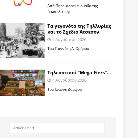
Από Geoeurope: H ομάδα της
Γεωπολιτικής
Τα γεγονότα της Τηλλυρίας
και το Σχέδιο Άτσεσον
4 Αυγούστου 2026
Toυ Γιαννάκη Λ. Ομήρου
Tηλεοπτικοί “Mega-Fiers”…
4 Αυγούστου 2026
Toυ Ιωάννη Δαμίγου