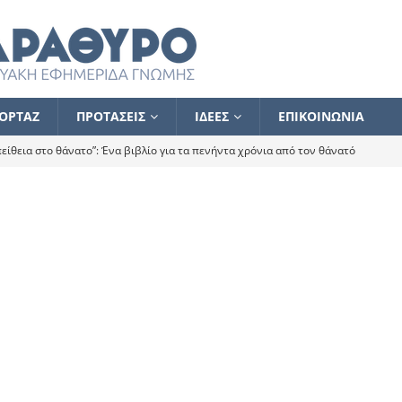
ΟΡΤΑΖ
ΠΡΟΤΑΣΕΙΣ
ΙΔΕΕΣ
ΕΠΙΚΟΙΝΩΝΙΑ
ίθεια στο θάνατο”: Ένα βιβλίο για τα πενήντα χρόνια από τον θάνατό
α το ποιος κοροϊδεύει ποιον Αλέξη
ΑΝΑΓΝΩΣΕΙΣ
 ισχυρίστηκα ότι δεν υπάρχει παρακολούθηση και κέντρο το οποίο
τεί θερμά όσους σπεύδουν να το ενισχύσουν – Συνεχίζουμε
FLASH
ίας θα κινηθεί στην αντίθετη κατεύθυνση
ΑΝΑΓΝΩΣΕΙΣ
ΠΡΟΣΩΠΟΓΡΑΦΙΕΣ
ίλημμα των εκλογών
ΑΝΑΓΝΩΣΕΙΣ