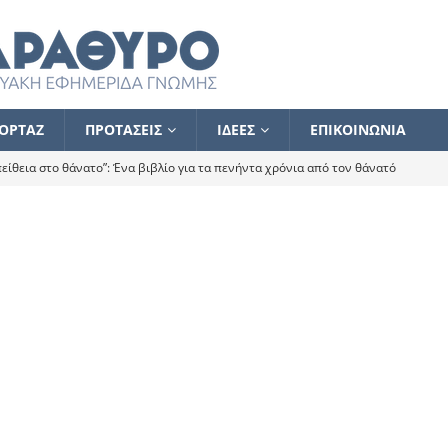
ΟΡΤΑΖ
ΠΡΟΤΑΣΕΙΣ
ΙΔΕΕΣ
ΕΠΙΚΟΙΝΩΝΙΑ
ίθεια στο θάνατο”: Ένα βιβλίο για τα πενήντα χρόνια από τον θάνατό
α το ποιος κοροϊδεύει ποιον Αλέξη
ΑΝΑΓΝΩΣΕΙΣ
 ισχυρίστηκα ότι δεν υπάρχει παρακολούθηση και κέντρο το οποίο
τεί θερμά όσους σπεύδουν να το ενισχύσουν – Συνεχίζουμε
FLASH
ίας θα κινηθεί στην αντίθετη κατεύθυνση
ΑΝΑΓΝΩΣΕΙΣ
ΠΡΟΣΩΠΟΓΡΑΦΙΕΣ
ίλημμα των εκλογών
ΑΝΑΓΝΩΣΕΙΣ