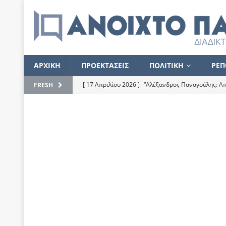
ΑΡΧΙΚΗ
ΠΡΟΕΚΤΑΣΕΙΣ
ΠΟΛΙΤΙΚΗ
ΡΕΠ
[ 17 Απριλίου 2026 ]
“Αλέξανδρος Παναγούλης: Απε
FRESH
του
ΕΠΙΛΟΓΕΣ
[ 17 Φεβρουαρίου 2026 ]
Απορίες και η απορία γι
[ 7 Νοεμβρίου 2022 ]
Kυρ. Μητσοτάκης: “Ουδέποτε
χειρίζεται το λογισμικό Predator”
ΡΕΠΟΡΤΑΖ
[ 21 Ιουλίου 2021 ]
Το Ανοιχτό Παράθυρο ευχαρισ
[ 15 Σεπτεμβρίου 2020 ]
Το εκκρεμές της οικονομ
[ 14 Ιουλίου 2020 ]
Κ. Καραμανλής: Κασσάνδρα
[ 4 Ιουλίου 2020 ]
Το σκληρό φθινόπωρο και το δ