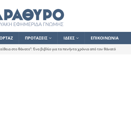
ΟΡΤΑΖ
ΠΡΟΤΑΣΕΙΣ
ΙΔΕΕΣ
ΕΠΙΚΟΙΝΩΝΙΑ
ίθεια στο θάνατο”: Ένα βιβλίο για τα πενήντα χρόνια από τον θάνατό
α το ποιος κοροϊδεύει ποιον Αλέξη
ΑΝΑΓΝΩΣΕΙΣ
 ισχυρίστηκα ότι δεν υπάρχει παρακολούθηση και κέντρο το οποίο
τεί θερμά όσους σπεύδουν να το ενισχύσουν – Συνεχίζουμε
FLASH
ίας θα κινηθεί στην αντίθετη κατεύθυνση
ΑΝΑΓΝΩΣΕΙΣ
ΠΡΟΣΩΠΟΓΡΑΦΙΕΣ
ίλημμα των εκλογών
ΑΝΑΓΝΩΣΕΙΣ