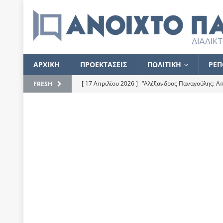
ΑΡΧΙΚΗ
ΠΡΟΕΚΤΑΣΕΙΣ
ΠΟΛΙΤΙΚΗ
ΡΕΠ
[ 17 Απριλίου 2026 ]
“Αλέξανδρος Παναγούλης: Απε
FRESH
του
ΕΠΙΛΟΓΕΣ
[ 17 Φεβρουαρίου 2026 ]
Απορίες και η απορία γι
[ 7 Νοεμβρίου 2022 ]
Kυρ. Μητσοτάκης: “Ουδέποτε
χειρίζεται το λογισμικό Predator”
ΡΕΠΟΡΤΑΖ
[ 21 Ιουλίου 2021 ]
Το Ανοιχτό Παράθυρο ευχαρισ
[ 15 Σεπτεμβρίου 2020 ]
Το εκκρεμές της οικονομ
[ 14 Ιουλίου 2020 ]
Κ. Καραμανλής: Κασσάνδρα
[ 4 Ιουλίου 2020 ]
Το σκληρό φθινόπωρο και το δ