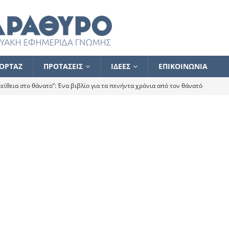
ΟΡΤΑΖ
ΠΡΟΤΑΣΕΙΣ
ΙΔΕΕΣ
ΕΠΙΚΟΙΝΩΝΙΑ
ίθεια στο θάνατο”: Ένα βιβλίο για τα πενήντα χρόνια από τον θάνατό
α το ποιος κοροϊδεύει ποιον Αλέξη
ΑΝΑΓΝΩΣΕΙΣ
 ισχυρίστηκα ότι δεν υπάρχει παρακολούθηση και κέντρο το οποίο
τεί θερμά όσους σπεύδουν να το ενισχύσουν – Συνεχίζουμε
FLASH
ίας θα κινηθεί στην αντίθετη κατεύθυνση
ΑΝΑΓΝΩΣΕΙΣ
ΠΡΟΣΩΠΟΓΡΑΦΙΕΣ
ίλημμα των εκλογών
ΑΝΑΓΝΩΣΕΙΣ