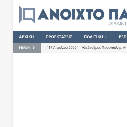
ΑΡΧΙΚΗ
ΠΡΟΕΚΤΑΣΕΙΣ
ΠΟΛΙΤΙΚΗ
ΡΕΠ
[ 17 Απριλίου 2026 ]
“Αλέξανδρος Παναγούλης: Απε
FRESH
του
ΕΠΙΛΟΓΕΣ
[ 17 Φεβρουαρίου 2026 ]
Απορίες και η απορία γι
[ 7 Νοεμβρίου 2022 ]
Kυρ. Μητσοτάκης: “Ουδέποτε
χειρίζεται το λογισμικό Predator”
ΡΕΠΟΡΤΑΖ
[ 21 Ιουλίου 2021 ]
Το Ανοιχτό Παράθυρο ευχαρισ
[ 15 Σεπτεμβρίου 2020 ]
Το εκκρεμές της οικονομ
[ 14 Ιουλίου 2020 ]
Κ. Καραμανλής: Κασσάνδρα
[ 4 Ιουλίου 2020 ]
Το σκληρό φθινόπωρο και το δ