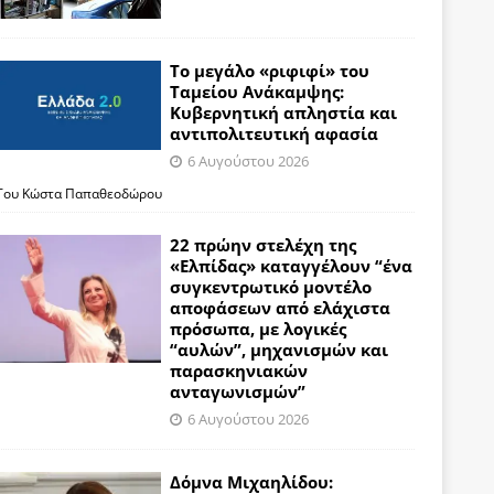
Το μεγάλο «ριφιφί» του
Ταμείου Ανάκαμψης:
Κυβερνητική απληστία και
αντιπολιτευτική αφασία
6 Αυγούστου 2026
Του Κώστα Παπαθεοδώρου
22 πρώην στελέχη της
«Ελπίδας» καταγγέλουν “ένα
συγκεντρωτικό μοντέλο
αποφάσεων από ελάχιστα
πρόσωπα, με λογικές
“αυλών”, μηχανισμών και
παρασκηνιακών
ανταγωνισμών”
6 Αυγούστου 2026
Δόμνα Μιχαηλίδου: