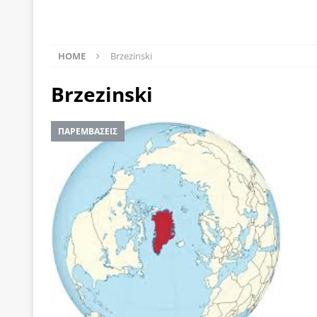
[ 22 Μαΐου 2020 ]
Μακάριος Λαζαρίδης: Έργο!
Π
[ 6 Αυγούστου 2026 ]
Κ. Μητσοτάκης, Α. Τσίπρας, 
HOME
Brzezinski
-και οι εκλογές της Άνοιξης
ΑΠΟΨΕΙΣ
Brzezinski
[ 6 Αυγούστου 2026 ]
“Τίς γλαῦκ’ Ἀθήναζ’ ἤγαγεν”;
[ 6 Αυγούστου 2026 ]
Το μεγάλο «ριφιφί» του Ταμ
ΠΑΡΕΜΒΑΣΕΙΣ
ΑΠΟΨΕΙΣ
[ 6 Αυγούστου 2026 ]
22 πρώην στελέχη της «Ελπ
ελάχιστα πρόσωπα, με λογικές “αυλών”, μηχανισ
[ 6 Αυγούστου 2026 ]
Δόμνα Μιχαηλίδου: Αξιοπρ
[ 6 Αυγούστου 2026 ]
Η δημοκρατία της διαχείρισ
[ 5 Αυγούστου 2026 ]
Κυριάκος Μητσοτάκης: Αναλ
[ 4 Αυγούστου 2026 ]
Θα ανήκεις όπου ανήκει το 
[ 4 Αυγούστου 2026 ]
Η γενεαλογία του φασισμού