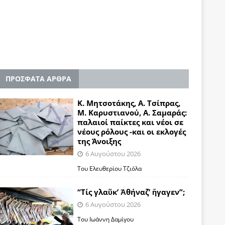
ΠΡΟΣΦΑΤΑ ΑΡΘΡΑ
Κ. Μητσοτάκης, Α. Τσίπρας,
Μ. Καρυστιανού, Α. Σαμαράς:
παλαιοί παίκτες και νέοι σε
νέους ρόλους -και οι εκλογές
της Άνοιξης
6 Αυγούστου 2026
Του Ελευθερίου Τζιόλα
“Τίς γλαῦκ’ Ἀθήναζ’ ἤγαγεν”;
6 Αυγούστου 2026
Του Ιωάννη Δαμίγου