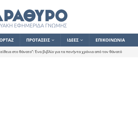
ΟΡΤΑΖ
ΠΡΟΤΑΣΕΙΣ
ΙΔΕΕΣ
ΕΠΙΚΟΙΝΩΝΙΑ
ίθεια στο θάνατο”: Ένα βιβλίο για τα πενήντα χρόνια από τον θάνατό
α το ποιος κοροϊδεύει ποιον Αλέξη
ΑΝΑΓΝΩΣΕΙΣ
 ισχυρίστηκα ότι δεν υπάρχει παρακολούθηση και κέντρο το οποίο
τεί θερμά όσους σπεύδουν να το ενισχύσουν – Συνεχίζουμε
FLASH
ίας θα κινηθεί στην αντίθετη κατεύθυνση
ΑΝΑΓΝΩΣΕΙΣ
ΠΡΟΣΩΠΟΓΡΑΦΙΕΣ
ίλημμα των εκλογών
ΑΝΑΓΝΩΣΕΙΣ