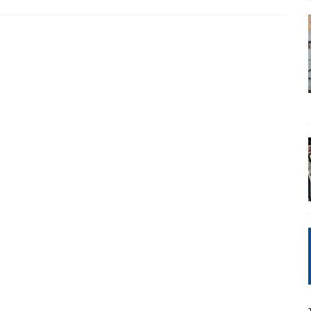
γησίες
ΠΡΟΒΟΛΕΣ
νερό
ΑΝΑΓΝΩΣΕΙΣ
: από τον Αντιδιαφωτισμό στον ψηφιακό Κοινωνικό Δαρβινισμό
δημοσιογραφία βάζει τα χέρια της και βγάζει τα μάτια της
ΑΠΟΨΕΙΣ
εργασίας ΗΠΑ-Σαουδικής Αραβίας
ΑΠΟΨΕΙΣ
και το Σχέδιο Άτσεσον
ΑΠΟΨΕΙΣ