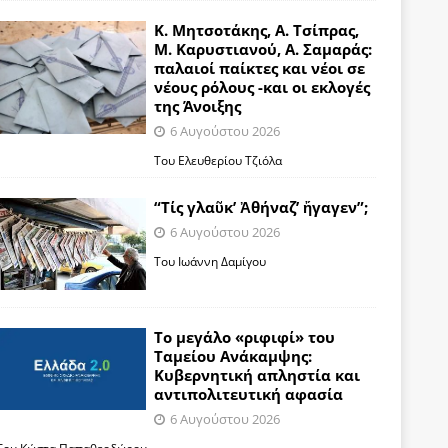
Κ. Μητσοτάκης, Α. Τσίπρας,
Μ. Καρυστιανού, Α. Σαμαράς:
παλαιοί παίκτες και νέοι σε
νέους ρόλους -και οι εκλογές
της Άνοιξης
6 Αυγούστου 2026
Του Ελευθερίου Τζιόλα
“Τίς γλαῦκ’ Ἀθήναζ’ ἤγαγεν”;
6 Αυγούστου 2026
Του Ιωάννη Δαμίγου
Το μεγάλο «ριφιφί» του
Ταμείου Ανάκαμψης:
Κυβερνητική απληστία και
αντιπολιτευτική αφασία
6 Αυγούστου 2026