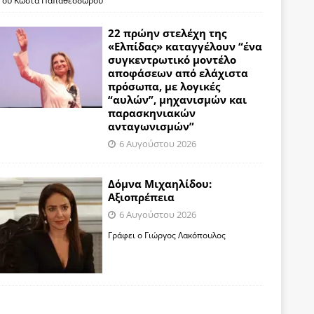
Του Κώστα Παπαθεοδώρου
22 πρώην στελέχη της
«Ελπίδας» καταγγέλουν “ένα
συγκεντρωτικό μοντέλο
αποφάσεων από ελάχιστα
πρόσωπα, με λογικές
“αυλών”, μηχανισμών και
παρασκηνιακών
ανταγωνισμών”
6 Αυγούστου 2026
Δόμνα Μιχαηλίδου:
Αξιοπρέπεια
6 Αυγούστου 2026
Γράφει ο Γιώργος Λακόπουλος