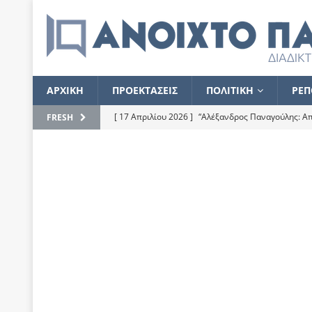
ΑΡΧΙΚΗ
ΠΡΟΕΚΤΑΣΕΙΣ
ΠΟΛΙΤΙΚΗ
ΡΕΠ
[ 17 Απριλίου 2026 ]
“Αλέξανδρος Παναγούλης: Απε
FRESH
του
ΕΠΙΛΟΓΕΣ
[ 17 Φεβρουαρίου 2026 ]
Απορίες και η απορία γι
[ 7 Νοεμβρίου 2022 ]
Kυρ. Μητσοτάκης: “Ουδέποτε
χειρίζεται το λογισμικό Predator”
ΡΕΠΟΡΤΑΖ
[ 21 Ιουλίου 2021 ]
Το Ανοιχτό Παράθυρο ευχαρισ
[ 15 Σεπτεμβρίου 2020 ]
Το εκκρεμές της οικονομ
[ 14 Ιουλίου 2020 ]
Κ. Καραμανλής: Κασσάνδρα
[ 4 Ιουλίου 2020 ]
Το σκληρό φθινόπωρο και το δ