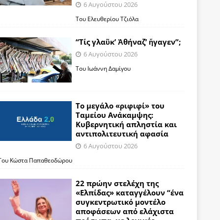
6 Αυγούστου 2026
Του Ελευθερίου Τζιόλα
“Τίς γλαῦκ’ Ἀθήναζ’ ἤγαγεν”;
6 Αυγούστου 2026
Του Ιωάννη Δαμίγου
Το μεγάλο «ριφιφί» του
Ταμείου Ανάκαμψης:
Κυβερνητική απληστία και
αντιπολιτευτική αφασία
6 Αυγούστου 2026
Του Κώστα Παπαθεοδώρου
22 πρώην στελέχη της
«Ελπίδας» καταγγέλουν “ένα
συγκεντρωτικό μοντέλο
αποφάσεων από ελάχιστα