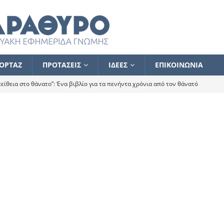
ΟΡΤΑΖ
ΠΡΟΤΑΣΕΙΣ
ΙΔΕΕΣ
ΕΠΙΚΟΙΝΩΝΙΑ
ίθεια στο θάνατο”: Ένα βιβλίο για τα πενήντα χρόνια από τον θάνατό
α το ποιος κοροϊδεύει ποιον Αλέξη
ΑΝΑΓΝΩΣΕΙΣ
 ισχυρίστηκα ότι δεν υπάρχει παρακολούθηση και κέντρο το οποίο
τεί θερμά όσους σπεύδουν να το ενισχύσουν – Συνεχίζουμε
FLASH
ίας θα κινηθεί στην αντίθετη κατεύθυνση
ΑΝΑΓΝΩΣΕΙΣ
ΠΡΟΣΩΠΟΓΡΑΦΙΕΣ
ίλημμα των εκλογών
ΑΝΑΓΝΩΣΕΙΣ