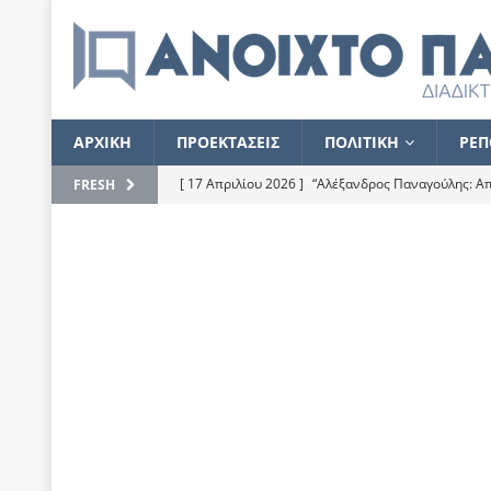
ΑΡΧΙΚΗ
ΠΡΟΕΚΤΑΣΕΙΣ
ΠΟΛΙΤΙΚΗ
ΡΕΠ
[ 17 Απριλίου 2026 ]
“Αλέξανδρος Παναγούλης: Απε
FRESH
του
ΕΠΙΛΟΓΕΣ
[ 17 Φεβρουαρίου 2026 ]
Απορίες και η απορία γι
[ 7 Νοεμβρίου 2022 ]
Kυρ. Μητσοτάκης: “Ουδέποτε
χειρίζεται το λογισμικό Predator”
ΡΕΠΟΡΤΑΖ
[ 21 Ιουλίου 2021 ]
Το Ανοιχτό Παράθυρο ευχαρισ
[ 15 Σεπτεμβρίου 2020 ]
Το εκκρεμές της οικονομ
[ 14 Ιουλίου 2020 ]
Κ. Καραμανλής: Κασσάνδρα
[ 4 Ιουλίου 2020 ]
Το σκληρό φθινόπωρο και το δ