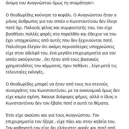
όνομα του Αναγνώστου όμως τη σταμάτησε>.
Ο Θεοδωρίδης κούνησε το κεφάλι. Ο Αναγνώστου ήταν ο
μόνος άνθρωπος για τον οποίο ο Κωνσταντίνου δεν έλεγε
ποτέ όχι. Παλαιός φίλος και συμφοιτητής του, τον είχε
βοηθήσει πολλές φορές στο παρελθόν και έδειχνε να του
έχει υποχρεώσεις από αυτές που δεν ξεχνιούνται ποτέ.
Παλιότερα έλεγαν ότι ακόμη περισσότερες υποχρεώσεις
είχε στον αδελφό του, ένα μεγάλο επιχειρηματία για τον
οποίο ακούγονταν , ότι ήταν από τους βασικούς
χρηματοδότες του κόμματος, πριν πεθάνει , λίγο μετά τις
τελευταίες εκλογές..
Ο Θεοδωρίδης μπορεί να ήταν από τους πιο στενούς
συνεργάτες του Κωνσταντίνου, με τα οικονομικά όμως δεν
είχε καμία σχέση. Άκουγε διάφορες φήμες, αλλά ο ίδιος ο
Κωνσταντίνου δεν τον έβαλε ποτέ σ αυτά τα θέματα.
Έτσι είχε ακούσει και για τους Αναγνώστου. Τον
επιχειρηματία τον ήξερε , είχε πάει και στην κηδεία του.
Τον καθηγητή τον είχε δει ελάχιστες φορές και ποτέ από