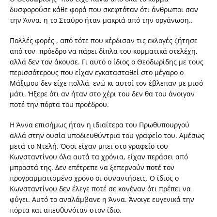
δυσφορούσε κάθε φορά που σκεφτόταν ότι άνθρωποι σαν
την Άννα, η το Σταύρο ήταν μακριά από την οργάνωση..
Πολλές φορές , από τότε που κέρδισαν τις εκλογές ζήτησε
από τον ,πρόεδρο να πάρει δίπλα του κομματικά στελέχη,
αλλά δεν τον άκουσε. Γι αυτό ο ίδιος ο Θεοδωρίδης με τους
περισσότερους που είχαν εγκατασταθεί στο μέγαρο ο
Μάξιμου δεν είχε πολλά, ενώ κι αυτοί τον έβλεπαν με μισό
μάτι. Ήξερε ότι αν ήταν στο χέρι του δεν θα του άνοιγαν
ποτέ την πόρτα του προέδρου.
Η Άννα επισήμως ήταν η ιδιαίτερα του Πρωθυπουργού
αλλά στην ουσία υποδιευθύντρια του γραφείο του. Αμέσως
μετά το Ντελή. Όσοι είχαν μπει στο γραφείο του
Κωνσταντίνου όλα αυτά τα χρόνια, είχαν περάσει από
μπροστά της. Δεν επέτρεπε να ξεπερνούν ποτέ τον
προγραμματισμένο χρόνο οι συναντήσεις. Ο ίδιος ο
Κωνσταντίνου δεν έλεγε ποτέ σε κανέναν ότι πρέπει να
φύγει. Αυτό το αναλάμβανε η Άννα. Άνοιγε ευγενικά την
πόρτα και απευθυνόταν στον ίδιο.