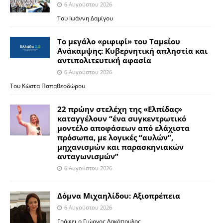
6 Αυγούστου 2026
Του Ιωάννη Δαμίγου
Το μεγάλο «ριφιφί» του Ταμείου
Ανάκαμψης: Κυβερνητική απληστία και
αντιπολιτευτική αφασία
6 Αυγούστου 2026
Του Κώστα Παπαθεοδώρου
22 πρώην στελέχη της «Ελπίδας»
καταγγέλουν “ένα συγκεντρωτικό
μοντέλο αποφάσεων από ελάχιστα
πρόσωπα, με λογικές “αυλών”,
μηχανισμών και παρασκηνιακών
ανταγωνισμών”
6 Αυγούστου 2026
Δόμνα Μιχαηλίδου: Αξιοπρέπεια
6 Αυγούστου 2026
Γράφει ο Γιώργος Λακόπουλος