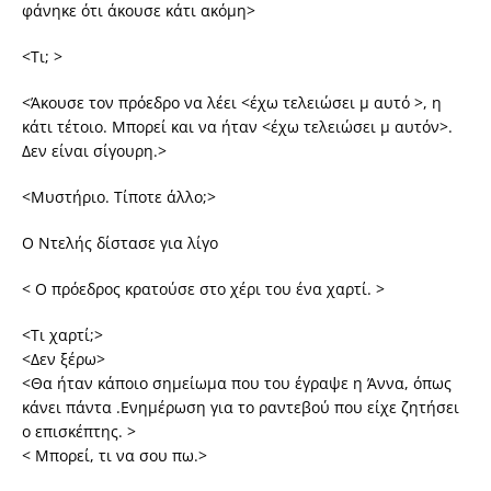
φάνηκε ότι άκουσε κάτι ακόμη>
<Τι; >
<Άκουσε τον πρόεδρο να λέει <έχω τελειώσει μ αυτό >, η
κάτι τέτοιο. Μπορεί και να ήταν <έχω τελειώσει μ αυτόν>.
Δεν είναι σίγουρη.>
<Μυστήριο. Τίποτε άλλο;>
Ο Ντελής δίστασε για λίγο
< Ο πρόεδρος κρατούσε στο χέρι του ένα χαρτί. >
<Τι χαρτί;>
<Δεν ξέρω>
<Θα ήταν κάποιο σημείωμα που του έγραψε η Άννα, όπως
κάνει πάντα .Ενημέρωση για το ραντεβού που είχε ζητήσει
ο επισκέπτης. >
< Μπορεί, τι να σου πω.>