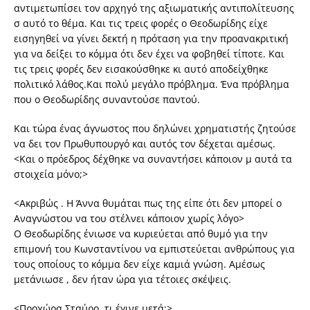
αντιμετωπίσει τον αρχηγό της αξιωματικής αντιπολίτευσης
σ αυτό το θέμα. Και τις τρεις φορές ο Θεοδωρίδης είχε
εισηγηθεί να γίνει δεκτή η πρόταση για την προανακριτική
για να δείξει το κόμμα ότι δεν έχει να φοβηθεί τίποτε. Και
τις τρεις φορές δεν εισακούσθηκε κι αυτό αποδείχθηκε
πολιτικό λάθος.Και πολύ μεγάλο πρόβλημα. Ένα πρόβλημα
που ο Θεοδωρίδης συναντούσε παντού.
Και τώρα ένας άγνωστος που δηλώνει χρηματιστής ζητούσε
να δει τον Πρωθυπουργό και αυτός τον δέχεται αμέσως.
<Και ο πρόεδρος δέχθηκε να συναντήσει κάποιον μ αυτά τα
στοιχεία μόνο;>
<Ακριβώς . Η Άννα θυμάται πως της είπε ότι δεν μπορεί ο
Αναγνώστου να του στέλνει κάποιον χωρίς λόγο>
Ο Θεοδωρίδης ένιωσε να κυριεύεται από θυμό για την
επιμονή του Κωνσταντίνου να εμπιστεύεται ανθρώπους για
τους οποίους το κόμμα δεν είχε καμιά γνώση. Αμέσως
μετάνιωσε , δεν ήταν ώρα για τέτοιες σκέψεις.
<Προχώρα Σταύρο, τι έγινε μετά;>