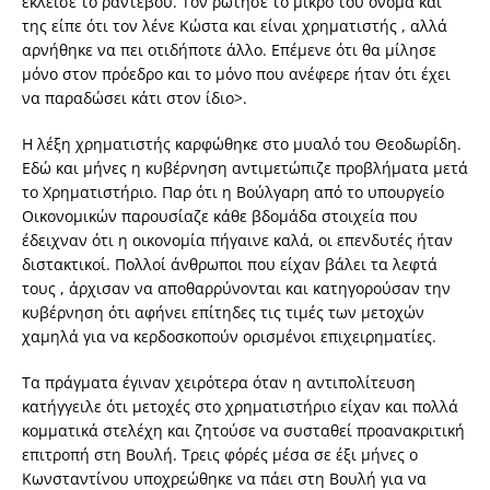
έκλεισε το ραντεβού. Τον ρώτησε το μικρό του όνομα και
της είπε ότι τον λένε Κώστα και είναι χρηματιστής , αλλά
αρνήθηκε να πει οτιδήποτε άλλο. Επέμενε ότι θα μίλησε
μόνο στον πρόεδρο και το μόνο που ανέφερε ήταν ότι έχει
να παραδώσει κάτι στον ίδιο>.
Η λέξη χρηματιστής καρφώθηκε στο μυαλό του Θεοδωρίδη.
Εδώ και μήνες η κυβέρνηση αντιμετώπιζε προβλήματα μετά
το Χρηματιστήριο. Παρ ότι η Βούλγαρη από το υπουργείο
Οικονομικών παρουσίαζε κάθε βδομάδα στοιχεία που
έδειχναν ότι η οικονομία πήγαινε καλά, οι επενδυτές ήταν
διστακτικοί. Πολλοί άνθρωποι που είχαν βάλει τα λεφτά
τους , άρχισαν να αποθαρρύνονται και κατηγορούσαν την
κυβέρνηση ότι αφήνει επίτηδες τις τιμές των μετοχών
χαμηλά για να κερδοσκοπούν ορισμένοι επιχειρηματίες.
Τα πράγματα έγιναν χειρότερα όταν η αντιπολίτευση
κατήγγειλε ότι μετοχές στο χρηματιστήριο είχαν και πολλά
κομματικά στελέχη και ζητούσε να συσταθεί προανακριτική
επιτροπή στη Βουλή. Τρεις φόρές μέσα σε έξι μήνες ο
Κωνσταντίνου υποχρεώθηκε να πάει στη Βουλή για να