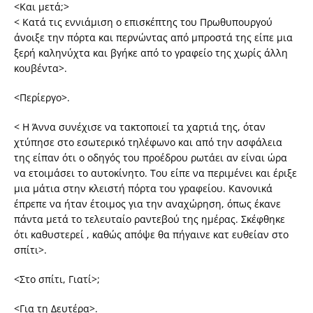
<Και μετά;>
< Κατά τις εννιάμιση ο επισκέπτης του Πρωθυπουργού
άνοιξε την πόρτα και περνώντας από μπροστά της είπε μια
ξερή καληνύχτα και βγήκε από το γραφείο της χωρίς άλλη
κουβέντα>.
<Περίεργο>.
< Η Άννα συνέχισε να τακτοποιεί τα χαρτιά της, όταν
χτύπησε στο εσωτερικό τηλέφωνο και από την ασφάλεια
της είπαν ότι ο οδηγός του προέδρου ρωτάει αν είναι ώρα
να ετοιμάσει το αυτοκίνητο. Του είπε να περιμένει και έριξε
μια μάτια στην κλειστή πόρτα του γραφείου. Κανονικά
έπρεπε να ήταν έτοιμος για την αναχώρηση, όπως έκανε
πάντα μετά το τελευταίο ραντεβού της ημέρας. Σκέφθηκε
ότι καθυστερεί , καθώς απόψε θα πήγαινε κατ ευθείαν στο
σπίτι>.
<Στο σπίτι, Γιατί>;
<Για τη Δευτέρα>.