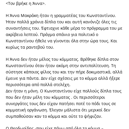
<Τον βρήκε η Άννα>.
H Άννα Μακράκη ήταν η γραμματέας του Κωνσταντίνου.
Ήταν πολλά χρόνια δίπλα του και αυτή κανόνιζε όλες τις
συναντήσεις του. Έφτιαχνε κάθε μέρα το πρόγραμμα του με
ακρίβεια λεπτού. Πράγμα σπάνιο για πολιτικό ο
Κωνσταντίνου ήθελε να γίνονται όλα στην ώρα τους. Και
κυρίως τα ραντεβού του.
Η Άννα δεν ήταν μέλος του κόμματος. Βρέθηκε δίπλα στον
Κωνσταντίνου όταν ήταν ακόμη στην αντιπολίτευση. Τη
σύστησε κάποιος φίλος του και την πήρε δοκιμαστικά, αλλά
έμεινε για πάντα. Δεν είχε σχέσεις με το κόμμα αλλά ήξερε
περισσότερα από πολλά στελέχη.
Δεν ήταν η μόνη. Ο Κωνσταντίνου είχε πολλούς δίπλα τους
που δεν ήταν μέλη του κόμματος . Οι περισσότεροι
συνεργάτες τους δεν είχαν πατήσει ποτέ το πόδι τους σε
κομματική οργάνωση. Έλεγαν μάλιστα ότι μερικοί δεν
συμπαθούσαν καν το κόμμα και ούτε το ψήφιζαν.
Ο Θεοδωρίδης -που είχε πάνω από όλα το κόμμα –