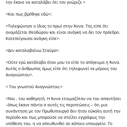
την έκανε να καταλάβει ότι τον γνώριζε >
<Και πως βρέθηκε εδώ>;
<Τηλεφώνησε ο ίδιος το πρωί στην Άννα. Της είπε ότι
ονομάζεται Θεοδώρου και είναι ανάγκη να δει τον πρόεδρο.
Κατεπείγουσα ανάγκη είπε>.
<Δεν καταλαβαίνω Σταύρο>.
<Ούτε εγώ κατάλαβα όταν μου το είπε το απόγευμα η Άννα.
Αυτός ο άνθρωπος όμως είπε ότι τηλεφωνεί εκ μέρους του
Αναγνώστου>.
< Του γνωστού Αναγνώστου;>
<Ναι , του καθηγητή. Η Άννα ετοιμαζόταν να του απαντήσει
–όπως έκανε πάντα σ αυτές τις περιπτώσεις – ότι μια
συνάντηση με τον Πρωθυπουργό δεν ήταν εύκολη αυτή την
περίοδο και πως μπορούσε να στείλει εγγράφως την
υπόθεση του, η να απευθυνθεί σε κάποιο υπουργείο .Το