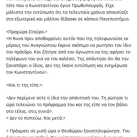
τότε που ο Κωνσταντίνου έγινε Πρωθυπουργός. Είχε
μάλιστα την εντύπωση ότι τα τελευταία χρόνια απουσίαζε
στο εξωτερικό και μάλλον δίδασκε σε κάποιο Πανεπιστήμιο.
<Προχώρα Σταύρο.>
<Η Άννα πριν αποθαρρύνει αυτόν που της τηλεφωνούσε εκ
μέρους του Αναγνώστου έκρινε σκόπιμο να ρωτήσει τον ίδιο
τον πρόεδρο. Και ζήτησε από τον άγνωστο να της αφήσει το
τηλέφωνο του για να τον καλέσει. Της απάντησε ότι θα την
ξαναπάρει ο ίδιος. Δεν της έκανε εντύπωση και ενημέρωσε
τον Κωνσταντίνου>.
<Και τι της είπε;>.
<Δεν περίμενε ούτε η ίδια την απάντησή του. Τη ρώτησε τι
ώρα τελειώνει το πρόγραμμα του και της είπε να τον βάλει
στο τέλος, στις εννιά>.
< Δεν το πιστεύω. Και μετά;>
< Πράγματι σε μισή ώρα ο Θεοδώρου ξανατηλεφώνησε. Του