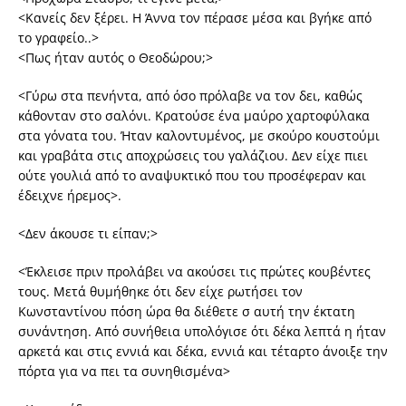
<Κανείς δεν ξέρει. Η Άννα τον πέρασε μέσα και βγήκε από
το γραφείο..>
<Πως ήταν αυτός ο Θεοδώρου;>
<Γύρω στα πενήντα, από όσο πρόλαβε να τον δει, καθώς
κάθονταν στο σαλόνι. Κρατούσε ένα μαύρο χαρτοφύλακα
στα γόνατα του. Ήταν καλοντυμένος, με σκούρο κουστούμι
και γραβάτα στις αποχρώσεις του γαλάζιου. Δεν είχε πιει
ούτε γουλιά από το αναψυκτικό που του προσέφεραν και
έδειχνε ήρεμος>.
<Δεν άκουσε τι είπαν;>
<Έκλεισε πριν προλάβει να ακούσει τις πρώτες κουβέντες
τους. Μετά θυμήθηκε ότι δεν είχε ρωτήσει τον
Κωνσταντίνου πόση ώρα θα διέθετε σ αυτή την έκτατη
συνάντηση. Από συνήθεια υπολόγισε ότι δέκα λεπτά η ήταν
αρκετά και στις εννιά και δέκα, εννιά και τέταρτο άνοιξε την
πόρτα για να πει τα συνηθισμένα>