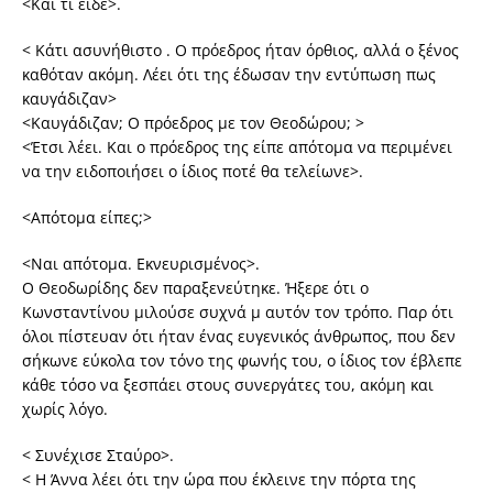
<Και τι είδε>.
< Κάτι ασυνήθιστο . Ο πρόεδρος ήταν όρθιος, αλλά ο ξένος
καθόταν ακόμη. Λέει ότι της έδωσαν την εντύπωση πως
καυγάδιζαν>
<Καυγάδιζαν; Ο πρόεδρος με τον Θεοδώρου; >
<Έτσι λέει. Και ο πρόεδρος της είπε απότομα να περιμένει
να την ειδοποιήσει ο ίδιος ποτέ θα τελείωνε>.
<Απότομα είπες;>
<Ναι απότομα. Εκνευρισμένος>.
Ο Θεοδωρίδης δεν παραξενεύτηκε. Ήξερε ότι ο
Κωνσταντίνου μιλούσε συχνά μ αυτόν τον τρόπο. Παρ ότι
όλοι πίστευαν ότι ήταν ένας ευγενικός άνθρωπος, που δεν
σήκωνε εύκολα τον τόνο της φωνής του, ο ίδιος τον έβλεπε
κάθε τόσο να ξεσπάει στους συνεργάτες του, ακόμη και
χωρίς λόγο.
< Συνέχισε Σταύρο>.
< Η Άννα λέει ότι την ώρα που έκλεινε την πόρτα της