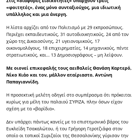
Στις «διάφορες ειδικότητες» υπάρχουν τρεις
«φοιτητές», ένας μόνο συνταξιούχος, μια ιδιωτική
υπάλληλος και μια άνεργη.
Η λίστα αρχίζει από τον Πολιτισμό με 29 εκπροσώπους.
Περιέχει εκπαιδευτικούς, 31 αυτοδιοικητικούς, 24 από τον
χώρο της Δικαιοσύνης, 21 υγειονομικούς, 17
οικονομολόγους, 18 επιχειρηματίες, 14 μηχανικούς, πέντε
στρατιωτικούς, και… 13 Δημοσιογράφους – μη λείψουν.
Με οιονεί επικεφαλής τους αειθαλείς Θανάση Καρτερό,
Νίκο Κιάο και τον, μάλλον αταίριαστο, Αντώνη
Παπαγιαννίδη.
Η προσεκτική μελέτη οδηγεί στο συμπέρασμα ότι πρόκειται
κυρίως για μέλη του παλαιού ΣΎΡΙΖΑ, πλην όσων είχαν
σχέση με τα «βαρίδια».
Δεν υπάρχει πάντως κανείς με το επιστημονικό βάρος του
Ευκλείδη Τσακαλώτου, ή του Γρήγορη Γεροτζιάφα στον
οποίο οι τοπικοί Συριζαίοι της Θεσσαλονίκης γύρισαν την