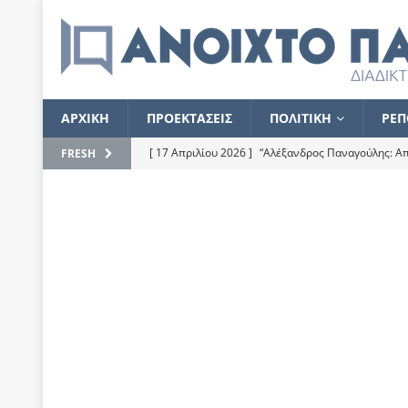
ΑΡΧΙΚΗ
ΠΡΟΕΚΤΑΣΕΙΣ
ΠΟΛΙΤΙΚΗ
ΡΕΠ
[ 17 Απριλίου 2026 ]
“Αλέξανδρος Παναγούλης: Απε
FRESH
του
ΕΠΙΛΟΓΕΣ
[ 17 Φεβρουαρίου 2026 ]
Απορίες και η απορία γι
[ 7 Νοεμβρίου 2022 ]
Kυρ. Μητσοτάκης: “Ουδέποτε
χειρίζεται το λογισμικό Predator”
ΡΕΠΟΡΤΑΖ
[ 21 Ιουλίου 2021 ]
Το Ανοιχτό Παράθυρο ευχαρισ
[ 15 Σεπτεμβρίου 2020 ]
Το εκκρεμές της οικονομ
[ 14 Ιουλίου 2020 ]
Κ. Καραμανλής: Κασσάνδρα
[ 4 Ιουλίου 2020 ]
Το σκληρό φθινόπωρο και το δ