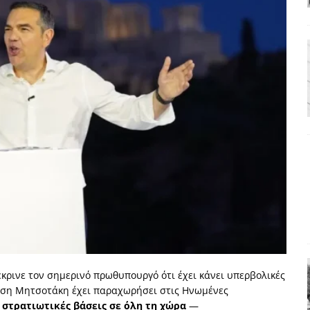
ΑΠΟΨΕΙΣ
ς παράταξης: Ο λαός θέλει, αλλά τα κόμματα της αντιπολίτευσης δεν
α της αθωότητας;» Το «αίνιγμα»και η «λύση» του μέσα από τον
είου και οι Ρήτρες του ESM
ΑΠΟΨΕΙΣ
 ισχύς για την Ελλάδα
ΑΠΟΨΕΙΣ
εγελοιοποιήθη εμφανιζόμενη»: Το άδοξο βήμα της Μ. Καρυστιανού
κρινε τον σημερινό πρωθυπουργό ότι έχει κάνει υπερβολικές
ηση Μητσοτάκη έχει παραχωρήσει στις Ηνωμένες
 στρατιωτικές βάσεις σε όλη τη χώρα
—