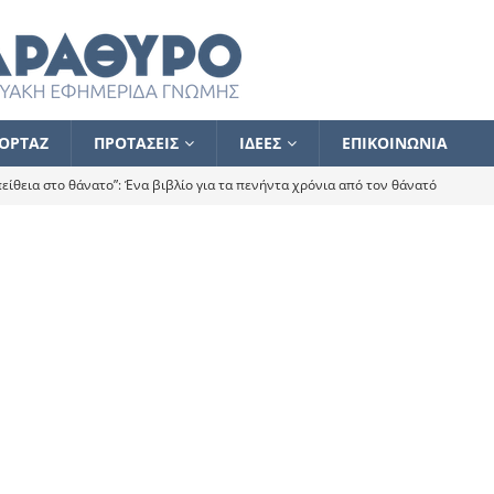
ΟΡΤΑΖ
ΠΡΟΤΑΣΕΙΣ
ΙΔΕΕΣ
ΕΠΙΚΟΙΝΩΝΙΑ
ίθεια στο θάνατο”: Ένα βιβλίο για τα πενήντα χρόνια από τον θάνατό
α το ποιος κοροϊδεύει ποιον Αλέξη
ΑΝΑΓΝΩΣΕΙΣ
 ισχυρίστηκα ότι δεν υπάρχει παρακολούθηση και κέντρο το οποίο
τεί θερμά όσους σπεύδουν να το ενισχύσουν – Συνεχίζουμε
FLASH
ίας θα κινηθεί στην αντίθετη κατεύθυνση
ΑΝΑΓΝΩΣΕΙΣ
ΠΡΟΣΩΠΟΓΡΑΦΙΕΣ
ίλημμα των εκλογών
ΑΝΑΓΝΩΣΕΙΣ