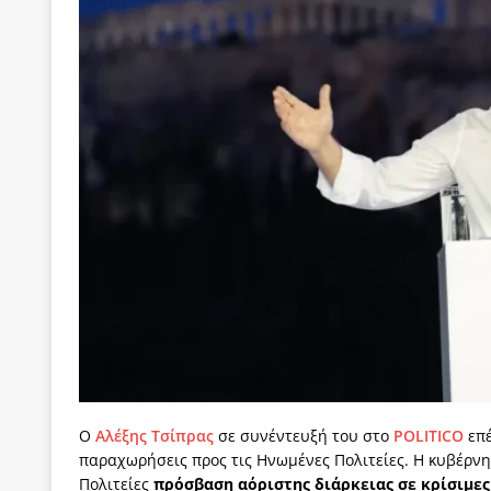
των δύο κομμάτων και όχι Ανδρουλάκη -Τσίπρα.
[ 3 Αυγούστου 2026 ]
Η τραγωδία της δημοκρατική
μπορούν να φέρουν την αλλαγή
ΠΡΟΕΚΤΑΣΕΙΣ
[ 3 Αυγούστου 2026 ]
Γιατί λιγοστεύουν «τα χρόνι
εμβληματικό «Πολίτη Κέιν»
ΠΑΡΕΜΒΑΣΕΙΣ
[ 3 Αυγούστου 2026 ]
Το Νομικό DNA του Υπερταμ
[ 3 Αυγούστου 2026 ]
Το γάλλιο και η γεωπολιτική
[ 3 Αυγούστου 2026 ]
«Εδοξάσθη κρυπτομένη και 
ΠΑΡΕΜΒΑΣΕΙΣ
Ο
Αλέξης Τσίπρας
σε συνέντευξή του στο
POLITICO
επέ
παραχωρήσεις προς τις Ηνωμένες Πολιτείες. Η κυβέρν
Πολιτείες
πρόσβαση αόριστης διάρκειας σε κρίσιμες