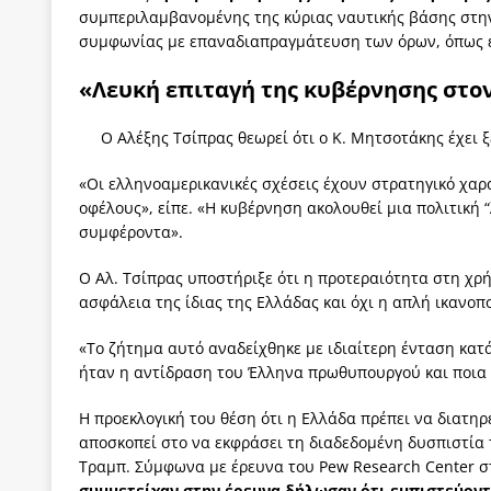
συμπεριλαμβανομένης της κύριας ναυτικής βάσης στη
συμφωνίας με επαναδιαπραγμάτευση των όρων, όπως ε
«Λευκή επιταγή της κυβέρνησης στο
Ο Αλέξης Τσίπρας θεωρεί ότι ο Κ. Μητσοτάκης έχει ξ
«Οι ελληνοαμερικανικές σχέσεις έχουν στρατηγικό χαρ
οφέλους», είπε. «Η κυβέρνηση ακολουθεί μια πολιτική “
συμφέροντα».
Ο Αλ. Τσίπρας υποστήριξε ότι η προτεραιότητα στη χρ
ασφάλεια της ίδιας της Ελλάδας και όχι η απλή ικανο
«Το ζήτημα αυτό αναδείχθηκε με ιδιαίτερη ένταση κατ
ήταν η αντίδραση του Έλληνα πρωθυπουργού και ποια
Η προεκλογική του θέση ότι η Ελλάδα πρέπει να διατη
αποσκοπεί στο να εκφράσει τη διαδεδομένη δυσπιστία 
Τραμπ. Σύμφωνα με έρευνα του Pew Research Center σ
συμμετείχαν στην έρευνα δήλωσαν ότι εμπιστεύοντ