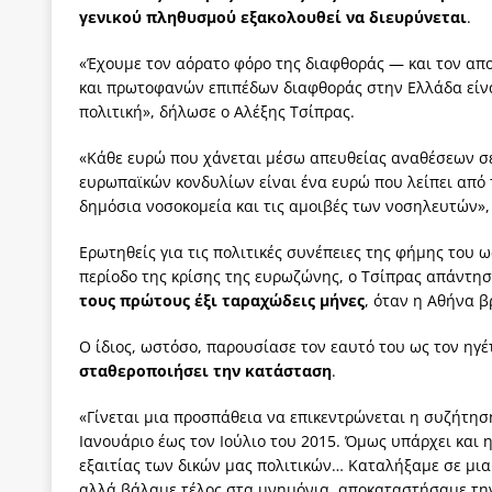
γενικού πληθυσμού εξακολουθεί να διευρύνεται
.
«Έχουμε τον αόρατο φόρο της διαφθοράς — και τον απο
και πρωτοφανών επιπέδων διαφθοράς στην Ελλάδα είνα
πολιτική», δήλωσε ο Αλέξης Τσίπρας.
«Κάθε ευρώ που χάνεται μέσω απευθείας αναθέσεων σ
ευρωπαϊκών κονδυλίων είναι ένα ευρώ που λείπει από 
δημόσια νοσοκομεία και τις αμοιβές των νοσηλευτών»,
Ερωτηθείς για τις πολιτικές συνέπειες της φήμης του 
περίοδο της κρίσης της ευρωζώνης, ο Τσίπρας απάντησ
τους πρώτους έξι ταραχώδεις μήνες
, όταν η Αθήνα β
Ο ίδιος, ωστόσο, παρουσίασε τον εαυτό του ως τον ηγ
σταθεροποιήσει την κατάσταση
.
«Γίνεται μια προσπάθεια να επικεντρώνεται η συζήτησ
Ιανουάριο έως τον Ιούλιο του 2015. Όμως υπάρχει και 
εξαιτίας των δικών μας πολιτικών… Καταλήξαμε σε μια
αλλά βάλαμε τέλος στα μνημόνια, αποκαταστήσαμε την 