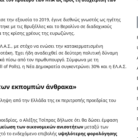
σε την εξουσία το 2019, έγινε διεθνώς γνωστός ως ηγέτης
ηκε με τις Βρυξέλλες και το Βερολίνο σε διαδοχικούς
της κρίσης χρέους της ευρωζώνης.
Λ.Α.Σ., με στόχο να ενώσει την κατακερματισμένη
τάκη. Έχει ήδη αναδειχθεί σε δεύτερη πολιτική δύναμη
τικά πίσω από τον πρωθυπουργό. Σύμφωνα με τη
of Polls), η Νέα Δημοκρατία συγκεντρώνει 30% και η ΕΛ.Α.Σ.
 των εκπομπών άνθρακα»
άληψη από την Ελλάδα της εκ περιτροπής προεδρίας του
ροεδρίας, ο Αλέξης Τσίπρας δήλωσε ότι θα δώσει έμφαση
μείωση των οικονομικών ανισοτήτων
μεταξύ των
χτό το ενδεχόμενο επιβολής
υψηλότερης φορολόγησης