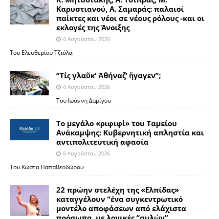
Καρυστιανού, Α. Σαμαράς: παλαιοί
παίκτες και νέοι σε νέους ρόλους -και οι
εκλογές της Άνοιξης
6 Αυγούστου 2026
Του Ελευθερίου Τζιόλα
“Τίς γλαῦκ’ Ἀθήναζ’ ἤγαγεν”;
6 Αυγούστου 2026
Του Ιωάννη Δαμίγου
Το μεγάλο «ριφιφί» του Ταμείου
Ανάκαμψης: Κυβερνητική απληστία και
αντιπολιτευτική αφασία
6 Αυγούστου 2026
Του Κώστα Παπαθεοδώρου
22 πρώην στελέχη της «Ελπίδας»
καταγγέλουν “ένα συγκεντρωτικό
μοντέλο αποφάσεων από ελάχιστα
πρόσωπα, με λογικές “αυλών”,