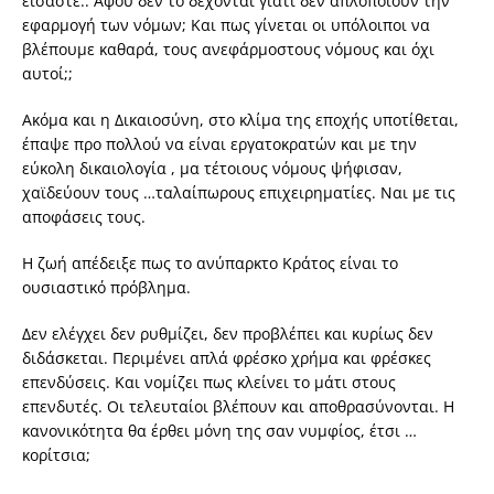
είσαστε.. Αφού δεν το δέχονται γιατί δεν απλοποιούν την
εφαρμογή των νόμων; Και πως γίνεται οι υπόλοιποι να
βλέπουμε καθαρά, τους ανεφάρμοστους νόμους και όχι
αυτοί;;
Ακόμα και η Δικαιοσύνη, στο κλίμα της εποχής υποτίθεται,
έπαψε προ πολλού να είναι εργατοκρατών και με την
εύκολη δικαιολογία , μα τέτοιους νόμους ψήφισαν,
χαϊδεύουν τους …ταλαίπωρους επιχειρηματίες. Ναι με τις
αποφάσεις τους.
Η ζωή απέδειξε πως το ανύπαρκτο Κράτος είναι το
ουσιαστικό πρόβλημα.
Δεν ελέγχει δεν ρυθμίζει, δεν προβλέπει και κυρίως δεν
διδάσκεται. Περιμένει απλά φρέσκο χρήμα και φρέσκες
επενδύσεις. Και νομίζει πως κλείνει το μάτι στους
επενδυτές. Οι τελευταίοι βλέπουν και αποθρασύνονται. Η
κανονικότητα θα έρθει μόνη της σαν νυμφίος, έτσι …
κορίτσια;