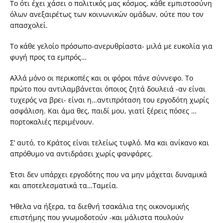
Το ότι έχει χάσει ο πολιτικός μας κόσμος, κάθε εμπιστοσύνη
όλων ανεξαιρέτως των κοινωνικών ομάδων, ούτε που τον
απασχολεί.
Το κάθε γελοίο πρόσωπο-ανερυθρίαστα- μιλά με ευκολία για
φυγή προς τα εμπρός…
Αλλά μόνο οι περικοπές και οι φόροι πάνε σύννεφο. Το
πρώτο που αντιλαμβάνεται όποιος ζητά δουλειά -αν είναι
τυχερός να βρει- είναι η…αντιπρόταση του εργοδότη χωρίς
ασφάλιση. Και άμα θες, παιδί μου, γιατί ξέρεις πόσες …
πορτοκαλιές περιμένουν.
Σ’ αυτό, το Κράτος είναι τελείως τυφλό. Μα και ανίκανο και
απρόθυμο να αντιδράσει χωρίς φανφάρες.
Έτσι δεν υπάρχει εργοδότης που να μην μάχεται δυναμικά
και αποτελεσματικά τα…Ταμεία.
Ήθελα να ήξερα, τα διεθνή τσακάλια της οικονομικής
επιστήμης που γνωμοδοτούν -και μάλιστα πουλούν