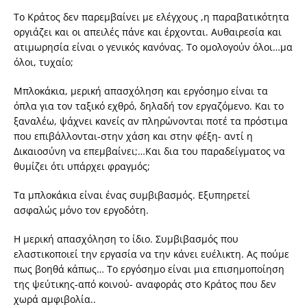
Το Κράτος δεν παρεμβαίνει με ελέγχους ,η παραβατικότητα
οργιάζει και οι απειλές πάνε και έρχονται. Αυθαιρεσία και
ατιμωρησία είναι ο γενικός κανόνας. Το ομολογούν όλοι…μα
όλοι, τυχαίο;
Μπλοκάκια, μερική απασχόληση και εργόσημο είναι τα
όπλα για τον ταξικό εχθρό, δηλαδή τον εργαζόμενο. Και το
ξαναλέω, ψάχνει κανείς αν πληρώνονται ποτέ τα πρόστιμα
που επιβάλλονται-στην χάση και στην φέξη- αντί η
Δικαιοσύνη να επεμβαίνει;…Και δια του παραδείγματος να
θυμίζει ότι υπάρχει φραγμός;
Τα μπλοκάκια είναι ένας συμβιβασμός. Εξυπηρετεί
ασφαλώς μόνο τον εργοδότη.
Η μερική απασχόληση το ίδιο. Συμβιβασμός που
ελαστικοποιεί την εργασία να την κάνει ευέλικτη. Ας πούμε
πως βοηθά κάπως… Το εργόσημο είναι μια επισημοποίηση
της ψεύτικης-από κοινού- αναφοράς στο Κράτος που δεν
χωρά αμφιβολία..