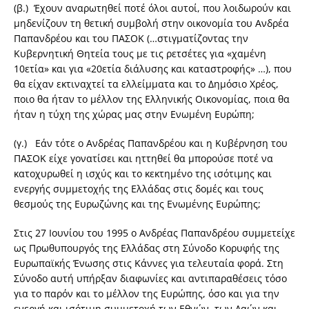
(β.) Έχουν αναρωτηθεί ποτέ όλοι αυτοί, που λοιδωρούν και
μηδενίζουν τη θετική συμβολή στην οικονομία του Ανδρέα
Παπανδρέου και του ΠΑΣΟΚ (…στιγματίζοντας την
Κυβερνητική Θητεία τους με τις ρετσέτες για «χαμένη
10ετία» και για «20ετία διάλυσης και καταστροφής» …), που
θα είχαν εκτιναχτεί τα ελλείμματα και το Δημόσιο Χρέος,
ποιο θα ήταν το μέλλον της Ελληνικής Οικονομίας, ποια θα
ήταν η τύχη της χώρας μας στην Ενωμένη Ευρώπη;
(γ.) Εάν τότε ο Ανδρέας Παπανδρέου και η Κυβέρνηση του
ΠΑΣΟΚ είχε γονατίσει και ηττηθεί θα μπορούσε ποτέ να
κατοχυρωθεί η ισχύς και το κεκτημένο της ισότιμης και
ενεργής συμμετοχής της Ελλάδας στις δομές και τους
θεσμούς της Ευρωζώνης και της Ενωμένης Ευρώπης;
Στις 27 Ιουνίου του 1995 ο Ανδρέας Παπανδρέου συμμετείχε
ως Πρωθυπουργός της Ελλάδας στη Σύνοδο Κορυφής της
Ευρωπαϊκής Ένωσης στις Κάννες για τελευταία φορά. Στη
Σύνοδο αυτή υπήρξαν διαφωνίες και αντιπαραθέσεις τόσο
για το παρόν και το μέλλον της Ευρώπης, όσο και για την
ενεργή και ισότιμη συμμετοχή των Εθνών, των Λαών και