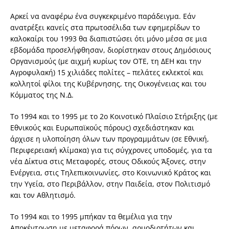
Αρκεί να αναφέρω ένα συγκεκριμένο παράδειγμα. Εάν
ανατρέξει κανείς στα πρωτοσέλιδα των εφημερίδων το
καλοκαίρι του 1993 θα διαπιστώσει ότι μόνο μέσα σε μια
εβδομάδα προσελήφθησαν, διορίστηκαν στους Δημόσιους
Οργανισμούς (με αιχμή κυρίως τον ΟΤΕ, τη ΔΕΗ και την
Αγροφυλακή) 15 χιλιάδες πολίτες – πελάτες εκλεκτοί και
κολλητοί φίλοι της Κυβέρνησης, της Οικογένειας και του
Κόμματος της Ν.Δ.
Το 1994 και το 1995 με το 2ο Κοινοτικό Πλαίσιο Στήριξης (με
Εθνικούς και Ευρωπαϊκούς πόρους) σχεδιάστηκαν και
άρχισε η υλοποίηση όλων των προγραμμάτων (σε Εθνική,
Περιφερειακή κλίμακα) για τις σύγχρονες υποδομές, για τα
νέα Δίκτυα στις Μεταφορές, στους Οδικούς Άξονες, στην
Ενέργεια, στις Τηλεπικοινωνίες, στο Κοινωνικό Κράτος και
την Υγεία, στο Περιβάλλον, στην Παιδεία, στον Πολιτισμό
και τον Αθλητισμό.
Το 1994 και το 1995 μπήκαν τα θεμέλια για την
Αποκέντρωση με μεταφορά πόρων, αρμοδιοτήτων και