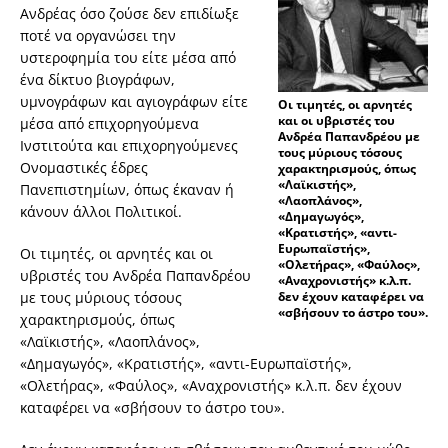
Ανδρέας όσο ζούσε δεν επιδίωξε
ποτέ να οργανώσει την
υστεροφημία του είτε μέσα από
ένα δίκτυο βιογράφων,
υμνογράφων και αγιογράφων είτε
Οι τιμητές, οι αρνητές
και οι υβριστές του
μέσα από επιχορηγούμενα
Ανδρέα Παπανδρέου με
Ινστιτούτα και επιχορηγούμενες
τους μύριους τόσους
Ονομαστικές έδρες
χαρακτηρισμούς, όπως
«Λαϊκιστής»,
Πανεπιστημίων, όπως έκαναν ή
«Λαοπλάνος»,
κάνουν άλλοι Πολιτικοί.
«Δημαγωγός»,
«Κρατιστής», «αντι-
Ευρωπαϊστής»,
Οι τιμητές, οι αρνητές και οι
«Ολετήρας», «Φαύλος»,
υβριστές του Ανδρέα Παπανδρέου
«Αναχρονιστής» κ.λ.π.
με τους μύριους τόσους
δεν έχουν καταφέρει να
«σβήσουν το άστρο του».
χαρακτηρισμούς, όπως
«Λαϊκιστής», «Λαοπλάνος»,
«Δημαγωγός», «Κρατιστής», «αντι-Ευρωπαϊστής»,
«Ολετήρας», «Φαύλος», «Αναχρονιστής» κ.λ.π. δεν έχουν
καταφέρει να «σβήσουν το άστρο του».