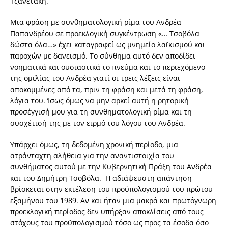
Τζανετάκη.
Μια φράση με συνθηματολογική ρίμα του Ανδρέα
Παπανδρέου σε προεκλογική συγκέντρωση «… Τσοβόλα
δώστα όλα…» έχει καταγραφεί ως μνημείο λαϊκισμού και
παροχών με δανεισμό. Το σύνθημα αυτό δεν αποδίδει
νοηματικά και ουσιαστικά το πνεύμα και το περιεχόμενο
της ομιλίας του Ανδρέα γιατί οι τρεις λέξεις είναι
αποκομμένες από τα, πριν τη φράση και μετά τη φράση,
λόγια του. Ίσως όμως να μην αρκεί αυτή η ρητορική
προσέγγισή μου για τη συνθηματολογική ρίμα και τη
συσχέτισή της με τον ειρμό του λόγου του Ανδρέα.
Υπάρχει όμως, τη δεδομένη χρονική περίοδο, μια
ατράνταχτη αλήθεια για την αναντιστοιχία του
συνθήματος αυτού με την Κυβερνητική Πράξη του Ανδρέα
και του Δημήτρη Τσοβόλα. Η αδιάψευστη απάντηση
βρίσκεται στην εκτέλεση του προϋπολογισμού του πρώτου
εξαμήνου του 1989. Αν και ήταν μια μακρά και πρωτόγνωρη
προεκλογική περίοδος δεν υπήρξαν αποκλίσεις από τους
στόχους του προϋπολογισμού τόσο ως προς τα έσοδα όσο