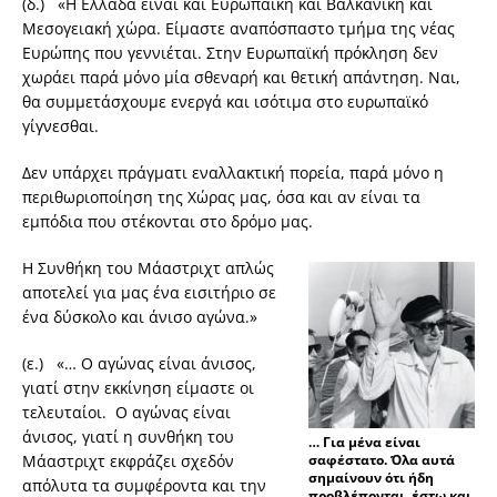
(δ.) «Η Ελλάδα είναι και Ευρωπαϊκή και Βαλκανική και
Μεσογειακή χώρα. Είμαστε αναπόσπαστο τμήμα της νέας
Ευρώπης που γεννιέται. Στην Ευρωπαϊκή πρόκληση δεν
χωράει παρά μόνο μία σθεναρή και θετική απάντηση. Ναι,
θα συμμετάσχουμε ενεργά και ισότιμα στο ευρωπαϊκό
γίγνεσθαι.
Δεν υπάρχει πράγματι εναλλακτική πορεία, παρά μόνο η
περιθωριοποίηση της Χώρας μας, όσα και αν είναι τα
εμπόδια που στέκονται στο δρόμο μας.
Η Συνθήκη του Μάαστριχτ απλώς
αποτελεί για μας ένα εισιτήριο σε
ένα δύσκολο και άνισο αγώνα.»
(ε.) «… Ο αγώνας είναι άνισος,
γιατί στην εκκίνηση είμαστε οι
τελευταίοι. Ο αγώνας είναι
άνισος, γιατί η συνθήκη του
… Για μένα είναι
Μάαστριχτ εκφράζει σχεδόν
σαφέστατο. Όλα αυτά
σημαίνουν ότι ήδη
απόλυτα τα συμφέροντα και την
προβλέπονται, έστω και