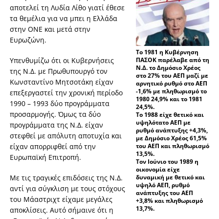
αποτελεί τη Λυδία Λίθο γιατί έθεσε
τα θεμέλια για να μπει η Ελλάδα
στην ΟΝΕ και μετά στην
Ευρωζώνη.
Το 1981 η Κυβέρνηση
Υπενθυμίζω ότι οι Κυβερνήσεις
ΠΑΣΟΚ παρέλαβε από τη
Ν.Δ. το Δημόσιο Χρέος
της Ν.Δ. με Πρωθυπουργό τον
στο 27% του ΑΕΠ μαζί με
Κωνσταντίνο Μητσοτάκη είχαν
αρνητικό ρυθμό στο ΑΕΠ
-1,6% με πληθωρισμό το
επεξεργαστεί την χρονική περίοδο
1980 24,9% και το 1981
1990 – 1993 δύο προγράμματα
24,5%.
προσαρμογής. Όμως τα δύο
Το 1988 είχε θετικό και
υψηλότατο ΑΕΠ με
προγράμματα της Ν.Δ. είχαν
ρυθμό ανάπτυξης +4,3%,
στεφθεί με απόλυτη αποτυχία και
με Δημόσιο Χρέος 61,5%
είχαν απορριφθεί από την
του ΑΕΠ και πληθωρισμό
13,5%.
Ευρωπαϊκή Επιτροπή.
Τον Ιούνιο του 1989 η
οικονομία είχε
Με τις τραγικές επιδόσεις της Ν.Δ.
δυναμική με θετικό και
υψηλό ΑΕΠ, ρυθμό
αντί για σύγκλιση με τους στόχους
ανάπτυξης του ΑΕΠ
του Μάαστριχτ είχαμε μεγάλες
+3,8% και πληθωρισμό
13,7%.
αποκλίσεις. Αυτό σήμαινε ότι η