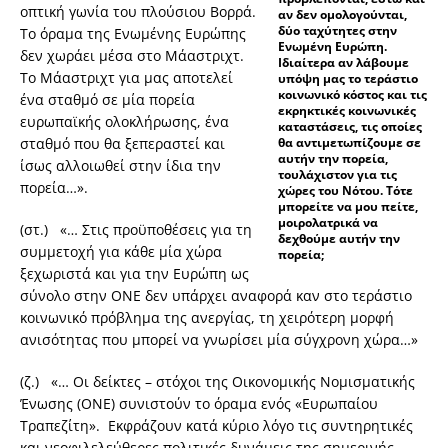
οπτική γωνία του πλούσιου Βορρά.
αν δεν ομολογούνται,
δύο ταχύτητες στην
Το όραμα της Ενωμένης Ευρώπης
Ενωμένη Ευρώπη.
δεν χωράει μέσα στο Μάαστριχτ.
Ιδιαίτερα αν λάβουμε
Το Μάαστριχτ για μας αποτελεί
υπόψη μας το τεράστιο
κοινωνικό κόστος και τις
ένα σταθμό σε μία πορεία
εκρηκτικές κοινωνικές
ευρωπαϊκής ολοκλήρωσης, ένα
καταστάσεις, τις οποίες
σταθμό που θα ξεπεραστεί και
θα αντιμετωπίζουμε σε
αυτήν την πορεία,
ίσως αλλοιωθεί στην ίδια την
τουλάχιστον για τις
πορεία…».
χώρες του Νότου. Τότε
μπορείτε να μου πείτε,
μοιρολατρικά να
(στ.) «… Στις προϋποθέσεις για τη
δεχθούμε αυτήν την
συμμετοχή για κάθε μία χώρα
πορεία;
ξεχωριστά και για την Ευρώπη ως
σύνολο στην ΟΝΕ δεν υπάρχει αναφορά καν στο τεράστιο
κοινωνικό πρόβλημα της ανεργίας, τη χειρότερη μορφή
ανισότητας που μπορεί να γνωρίσει μία σύγχρονη χώρα…»
(ζ.) «… Οι δείκτες – στόχοι της Οικονομικής Νομισματικής
Ένωσης (ΟΝΕ) συνιστούν το όραμα ενός «Ευρωπαίου
Τραπεζίτη». Εκφράζουν κατά κύριο λόγο τις συντηρητικές
και νεοφιλελεύθερες πολιτικές δυνάμεις της σημερινής