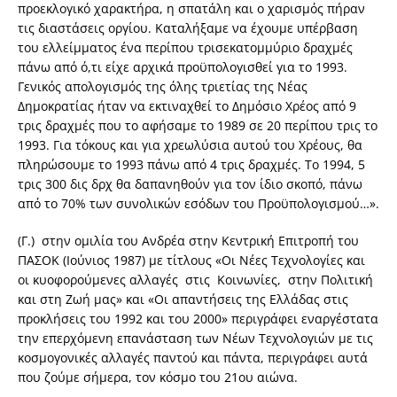
προεκλογικό χαρακτήρα, η σπατάλη και ο χαρισμός πήραν
τις διαστάσεις οργίου. Καταλήξαμε να έχουμε υπέρβαση
του ελλείμματος ένα περίπου τρισεκατομμύριο δραχμές
πάνω από ό,τι είχε αρχικά προϋπολογισθεί για το 1993.
Γενικός απολογισμός της όλης τριετίας της Νέας
Δημοκρατίας ήταν να εκτιναχθεί το Δημόσιο Χρέος από 9
τρις δραχμές που το αφήσαμε το 1989 σε 20 περίπου τρις το
1993. Για τόκους και για χρεωλύσια αυτού του Χρέους, θα
πληρώσουμε το 1993 πάνω από 4 τρις δραχμές. Το 1994, 5
τρις 300 δις δρχ θα δαπανηθούν για τον ίδιο σκοπό, πάνω
από το 70% των συνολικών εσόδων του Προϋπολογισμού…».
(Γ.) στην ομιλία του Ανδρέα στην Κεντρική Επιτροπή του
ΠΑΣΟΚ (Ιούνιος 1987) με τίτλους «Οι Νέες Τεχνολογίες και
οι κυοφορούμενες αλλαγές στις Κοινωνίες, στην Πολιτική
και στη Ζωή μας» και «Οι απαντήσεις της Ελλάδας στις
προκλήσεις του 1992 και του 2000» περιγράφει εναργέστατα
την επερχόμενη επανάσταση των Νέων Τεχνολογιών με τις
κοσμογονικές αλλαγές παντού και πάντα, περιγράφει αυτά
που ζούμε σήμερα, τον κόσμο του 21ου αιώνα.