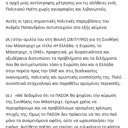
η αρχή μιας αντίστροφης μέτρησης για τις αλήθειες ενός
Πολιτικού Ηγέτη χωρίς αγιογραφίες και λιβανωτούς.
Αυτές οι τρεις σημαντικές πολιτικές παρεμβάσεις του
Ανδρέα Παπανδρέου αντιστοιχούν στα εξής κείμενα:
(Α.) στην ομιλία του στη Βουλή (28/7/1992) για τη Συνθήκη
του Μάαστριχτ με τίτλο «Η Ελλάδα, η Ευρώπη, το
Μάαστριχτ, η ΟΝΕ», προφητικά, με διορατικότητα και
οξυδέρκεια διατυπώνει τα προβλήματα και τα διλήμματα,
που θα αντιμετωπίσει τόσο η Ευρώπη όσο και η Ελλάδα
στην πορεία προς την ΟΝΕ και στις διαδικασίες
οικονομικής, πολιτικής και αμυντικής ενοποίησής της. Πολύ
συνοπτικά σταχυολογώ και παραθέτω ορισμένες περικοπές.
(α.) «Με δεδομένο ότι το ΠΑΣΟΚ θα ψηφίσει την κύρωση
της Συνθήκης του Μάαστριχτ, έχουμε χρέος να
περιγράψουμε και να προβάλλουμε ορισμένες κρίσιμες
πτυχές της. Όμως το ΠΑΣΟΚ δεν πρόκειται να πει στο Λαό
μόνο τα αναμενόμενα οφέλη, ούτε να ωραιοποιήσει την
εικόνα. Αντίθετα πρέπει να τονίσει με ειλικρίνεια το κόστος