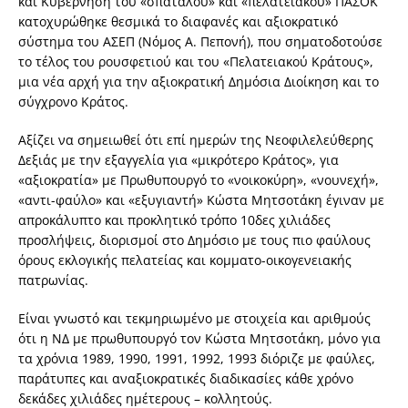
και Κυβέρνηση του «σπάταλου» και «πελατειακού» ΠΑΣΟΚ
κατοχυρώθηκε θεσμικά το διαφανές και αξιοκρατικό
σύστημα του ΑΣΕΠ (Νόμος Α. Πεπονή), που σηματοδοτούσε
το τέλος του ρουσφετιού και του «Πελατειακού Κράτους»,
μια νέα αρχή για την αξιοκρατική Δημόσια Διοίκηση και το
σύγχρονο Κράτος.
Αξίζει να σημειωθεί ότι επί ημερών της Νεοφιλελεύθερης
Δεξιάς με την εξαγγελία για «μικρότερο Κράτος», για
«αξιοκρατία» με Πρωθυπουργό το «νοικοκύρη», «νουνεχή»,
«αντι-φαύλο» και «εξυγιαντή» Κώστα Μητσοτάκη έγιναν με
απροκάλυπτο και προκλητικό τρόπο 10δες χιλιάδες
προσλήψεις, διορισμοί στο Δημόσιο με τους πιο φαύλους
όρους εκλογικής πελατείας και κομματο-οικογενειακής
πατρωνίας.
Είναι γνωστό και τεκμηριωμένο με στοιχεία και αριθμούς
ότι η ΝΔ με πρωθυπουργό τον Κώστα Μητσοτάκη, μόνο για
τα χρόνια 1989, 1990, 1991, 1992, 1993 διόριζε με φαύλες,
παράτυπες και αναξιοκρατικές διαδικασίες κάθε χρόνο
δεκάδες χιλιάδες ημέτερους – κολλητούς.