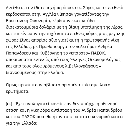
Αντίθετα, την ίδια εποχή περίπου, ο κ. Σόρος και οι διεθνείς
κερδοσκόποι στην Αγγλία νίκησαν γονατίζοντας την
Βρεττανική Οικονομία, κέρδισαν εκατοντάδες
δισεκατομμύρια δολάρια με τη βίαιη υποτίμηση της Λίρας,
και ταπείνωσαν την ισχύ και το διεθνές κύρος μιας μεγάλης
χώρας.Είναι απορίας άξιο γιατί αυτή η πρωτοφανής νίκη
της Ελλάδας, με Πρωθυπουργό τον «ολετήρα» Ανδρέα
Παπανδρέου και Κυβέρνηση το «επάρατο» ΠΑΣΟΚ,
αποσιωπάται εντελώς από τους Έλληνες Οικονομολόγους
και από τους ολοφυρόμενους λιβελλογράφους –
διανοούμενους στην Ελλάδα.
Όμως προκύπτουν αβίαστα ορισμένα τρία αμείλικτα
ερωτήματα.
(α.) Έχει αναλογιστεί κανείς εάν δεν υπήρχε η σθεναρή
στάση και η νικηφόρα αντίσταση του Ανδρέα Παπανδρέου
και του ΠΑΣΟΚ ποιο θα ήταν το τεράστιο οικονομικό κόστος
για την Ελλάδα;