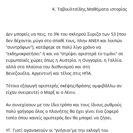
Κ. Ταβουλτσίδης,Μαθήματα ιστορίας
Δεν μπορείς να πεις, το 3% του σκληρού Συριζα των 53 [που
δεν δέχονται μύγα στο σπαθί τους, πλην ΑΝΕΛ και λοιπών
“συντρόφων”], κατάφερε σε πολύ λίγο χρόνο να
“εκδημοκρατήσει” ή και να “στρίψει αριστερά το τιμόνι” σε
ευρωπαϊκές χώρες όπως η Αυστρία, η Ουγγαρία, η Γαλλία,
αλλά στα πλαίσια του διεθνισμού και στη
Βενεζουέλα, Αργεντινή και τέλος στις ΗΠΑ.
Τέτοια εξαγωγή αριστερής σκέψης/δράσης αμφιβάλλω αν
είχαν ονειρευτεί ο Μαρξ κι ο Λένιν.
Αν συνεχίσουν με τον ίδιο τρόπο και τους ίδιους ρυθμούς
πολύ γρήγορα όλος ο πλανήτης θα έχει γίνει ένα ζοφερό
τοπίο όπου κανείς αριστερός δεν θα μπορεί να ζήσει.
ΥΓ. Γιατί αγανακτούν οι “γνήσιοι”με την εκλογή του