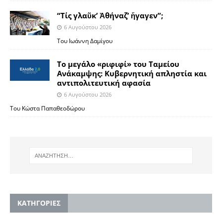
“Τίς γλαῦκ’ Ἀθήναζ’ ἤγαγεν”;
6 Αυγούστου 2026
Του Ιωάννη Δαμίγου
Το μεγάλο «ριφιφί» του Ταμείου
Ανάκαμψης: Κυβερνητική απληστία και
αντιπολιτευτική αφασία
6 Αυγούστου 2026
Του Κώστα Παπαθεοδώρου
KΑΤΗΓΟΡΙΕΣ