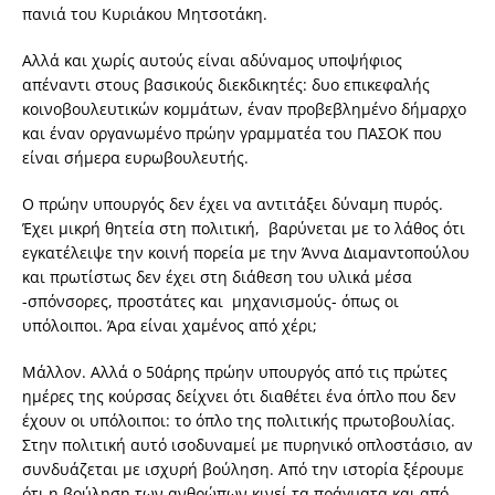
πανιά του Κυριάκου Μητσοτάκη.
Αλλά και χωρίς αυτούς είναι αδύναμος υποψήφιος
απέναντι στους βασικούς διεκδικητές: δυο επικεφαλής
κοινοβουλευτικών κομμάτων, έναν προβεβλημένο δήμαρχο
και έναν οργανωμένο πρώην γραμματέα του ΠΑΣΟΚ που
είναι σήμερα ευρωβουλευτής.
Ο πρώην υπουργός δεν έχει να αντιτάξει δύναμη πυρός.
Έχει μικρή θητεία στη πολιτική, βαρύνεται με το λάθος ότι
εγκατέλειψε την κοινή πορεία με την Άννα Διαμαντοπούλου
και πρωτίστως δεν έχει στη διάθεση του υλικά μέσα
-σπόνσορες, προστάτες και μηχανισμούς- όπως οι
υπόλοιποι. Άρα είναι χαμένος από χέρι;
Μάλλον. Αλλά ο 50άρης πρώην υπουργός από τις πρώτες
ημέρες της κούρσας δείχνει ότι διαθέτει ένα όπλο που δεν
έχουν οι υπόλοιποι: το όπλο της πολιτικής πρωτοβουλίας.
Στην πολιτική αυτό ισοδυναμεί με πυρηνικό οπλοστάσιο, αν
συνδυάζεται με ισχυρή βούληση. Από την ιστορία ξέρουμε
ότι η βούληση των ανθρώπων κινεί τα πράγματα και από