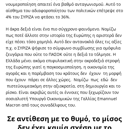
νουμεροποίηση απαιτεί ένα βαθμό ανταγωνισμού. Αυτό το
αίσθημα του αδιαφοροποίητου των πολιτικών επέτρεψε στο
4% του ΣΥΡΙΖΑ να φτάσει το 36%.
Η άκρα δεξιά είναι ένα πιο σύγχρονο φαινόμενο. Νομίζω
πως ποτέ άλλοτε στην ιστορία της Ευρώπης η αριστερά δεν
είχε πέσει τόσο χαμηλά. Αυτό δεν αντανακλά όλες τις αξίες
π.χ. ο ΣΥΡΙΖΑ ψήφισε το σύμφωνο συμβίωσης για ομόφυλα
ζευγάρια που ούτε το ΠΑΣΟΚ ούτε η δεξιά το τόλμησε. Η
Ελλάδα μένει ακόμα επιφυλακτική στην ακροδεξιά στροφή
της Ευρώπης γιατί η παγκοσμιοποίηση, η οικονομία της
αγοράς και η παρέμβαση του κράτους δεν έχουν τη μορφή
που έχουν πάρει σε άλλες χώρες. Νομίζω πως εδώ δεν
πιστεύουμεακόμη στην αξιοκρατία, στη δημιουργία και το
ρίσκο. Είναι ακριβώς αυτές οι έννοιες που ξεχωρίζουν τον
σοσιαλιστή Υπουργό Οικονομικών της Γαλλίας Emannuel
Macron από τους συναδέλφους του.
Σε αντίθεση με το θυμό, το μίσος
δεν έχει καμία σχέση με το