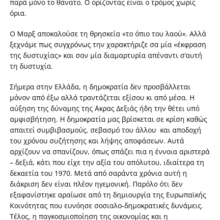
παρά μόνο το θάνατο. Ο ορίζοντας είναι ο τρόμος χωρίς
όρια.
Ο Μαρξ αποκαλούσε τη θρησκεία «το όπιο του λαού». Αλλά
ξεχνάμε πως συγχρόνως την χαρακτήριζε σα μία «έκφραση
της δυστυχίας» και σαν μία διαμαρτυρία απέναντι σ’αυτή
τη δυστυχία.
Σήμερα στην Ελλάδα, η δημοκρατία δεν προσβάλλεται
μόνον από έξω αλλά τραντάζεται εξίσου κι από μέσα. Η
αύξηση της δύναμης της ΄Ακρας Δεξιάς ήδη την θέτει υπό
αμφισβήτηση. Η δημοκρατία μας βρίσκεται σε κρίση καθώς
απαιτεί συμβιβασμούς, σεβασμό του άλλου και αποδοχή
του χρόνου συζήτησης και λήψης αποφάσεων. Αυτά
αρχίζουν να σπανίζουν, όπως σπάζει πια η έννοια αριστερά
– δεξιά, κάτι που είχε την αξία του απόλυτου, ιδιαίτερα τη
δεκαετία του 1970. Μετά από σαράντα χρόνια αυτή η
διάκριση δεν είναι πλέον ηγεμονική. Παρόλο ότι δεν
εξαφανίστηκε αραίωσε από τη δημιουργία της Ευρωπαϊκής
Κοινότητας που ευνόησε σοσιαλο-δημοκρατικές δυνάμεις.
Τέλος, η παγκοσμιοποίηση της οικονομίας και η