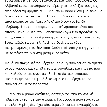
Τι θα συμβεί με τους μετανάστες και τους πρόσφυγες; Οι
Αλβανοί ενσωματώθηκαν εν μέρει γιατί ο Χότζας τους είχε
αφαιρέσει τη θρησκεία. Οι Μουσουλμάνοι είναι μία τελείως
διαφορετική κατάσταση. Η Ευρώπη δεν έχει τα καλά
αποτελέσματα της Αμερικής σ’ αυτό τον τομέα. Οι
πληθυσμοί αυτοί παραμένουν περιθωριοποιημένοι και
αποκομμένοι. Αυτοί που ξεφεύγουν λόγω των προσόντων
τους, όπως οι μουσουλμανικής καταγωγής υπουργίνες στις
Ευρωπαϊκές χώρες, βλ. Rachida Dati, είναι τόσο
αφομοιωμένες που δεν αποτελούν πρότυπο για τη γυναίκα
με τα πέντε παιδιά στη μέση ενός γκέτο.
Φοβάμαι πως αυτό που έρχεται είναι η σύγκρουση ανάμεσα
στους νόμους και τα ήθη, έθιμα, συνήθειες και πίστεις που
κουβαλούν οι μετανάστες. Εμείς οι δυτικοί σήμερα,
πιστεύουμε στα ατομικά δικαιώματα που έρχονται σε
σύγκρουση με τα παραπάνω.
Οι Μουσουλμάνοι αντίθετα, ασπάζονται την κοινοτική
ηθική σε σχέση με την ατομική. Γι’αυτούς η μοντέρνα ιδέα
της ελευθερίας δεν έχει ιδιαίτερο νόημα και εκνευρίζονται