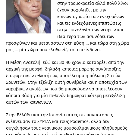
στην τρομοκρατία αλλά πολύ λίγοι
έχουν ασχοληθεί με την
κοινωνιογραφία των ενεχομένων
και τις ενδεχόμενες επιπτώσεις
στην ψυχολογία των νεαρών και
ιδιαίτερα των ασυνόδευτων
προσφύγων και μεταναστών στη Δύση … και τώρα στη χώρα
μας … μία χώρα που κλυδωνίζεται επικίνδυνα.
Η Μέση Ανατολή, εδώ και 30-40 χρόνια καταρρέει από την
αρχική της μορφή, δηλαδή κάποιας μορφής συνύπαρξης
διαφορετικών εθνοτήτων, αποτέλεσμα η πόλωση Σιιτών
Σουνιτών. Στην εξέλιξη αυτή συνέβαλε και η αποτυχία των
«αραβικών ανοίξεων που θα μπορούσαν να αποτελέσουν
κάποια βάση για μία πιθανόν δημοκρατικότερη μετεξέλιξη
αυτών των κοινωνιών.
Στην Ελλάδα και την Ισπανία αυτές οι επαναστάσεις
ενέπνευσαν το ΣΥΡΙΖΑ και τους Podemos, αλλά δεν
συγκίνησαν τους νεανικούς μουσουλμανικούς πληθυσμούς
στη Δύση. ΄Ισως γιατί εκεί οι «διπλωματούχοι» ή «μη»