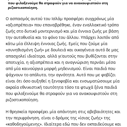
που φιλοξενούμε θα στραφούν για να ανακουφιστούν στη
ριζοστικοποίηση.
Ο ασπασμός αυτού του Ισλάμ προσφέρει συγχρόνως μία
«αξιοπρέπεια» που επαναβρέθηκε, έναν εναλλακτικό τρόπο
ζωής στο δυτικό μοντερνισμό και μία έννοια ζωής με βάση
την αυτοθυσία και το φόνο του άλλου. Υπάρχει λοιπόν από
κάτω μία έλλειψη έννοιας ζωής. Εμείς που ζούμε μία
«συνηθισμένη ζωή» με δουλειά και οικογένεια αυτό δε μας
απασχολεί ιδιαίτερα, αλλά γι’αυτούς που βυθίζονται στην
αποτυχία, η αξιοπρέπεια και η αναγνώριση περνάει μέσα
από μία καινούργια μορφή μηδενισμού. Είναι παιδιά που
ψάχνουν το απόλυτο, την αγνότητα. Αυτό που με φοβίζει
είναι ότι όσο αυξηθεί η ξενοφοβία και ενσωματώσουμε μία
ακραία εθνικιστική ταυτότητα τόσο τα φτωχά ξένα παιδιά
που φιλοξενούμε θα στραφούν για να ανακουφιστούν στη
ριζοστικοποίηση.
Η θρησκεία προσφέρει μία απάντηση στις αβεβαιότητες και
την περιφρόνηση, είναι ο δρόμος της «ίσιας ζωής» της
«καθοδηγούμενης». Ιδιαίτερα εδώ που δεν εκπαιδεύουμε και