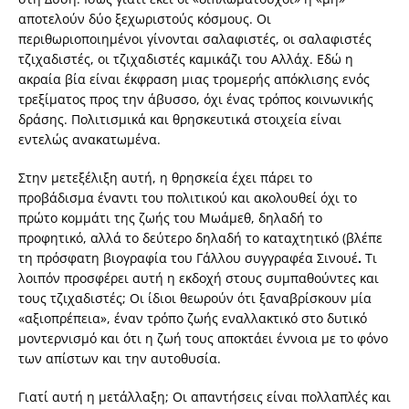
αποτελούν δύο ξεχωριστούς κόσμους. Οι
περιθωριοποιημένοι γίνονται σαλαφιστές, οι σαλαφιστές
τζιχαδιστές, οι τζιχαδιστές καμικάζι του Αλλάχ. Εδώ η
ακραία βία είναι έκφραση μιας τρομερής απόκλισης ενός
τρεξίματος προς την άβυσσο, όχι ένας τρόπος κοινωνικής
δράσης. Πολιτισμικά και θρησκευτικά στοιχεία είναι
εντελώς ανακατωμένα.
Στην μετεξέλιξη αυτή, η θρησκεία έχει πάρει το
προβάδισμα έναντι του πολιτικού και ακολουθεί όχι το
πρώτο κομμάτι της ζωής του Μωάμεθ, δηλαδή το
προφητικό, αλλά το δεύτερο δηλαδή το καταχτητικό (βλέπε
τη πρόσφατη βιογραφία του Γάλλου συγγραφέα Σινουέ
.
Τι
λοιπόν προσφέρει αυτή η εκδοχή στους συμπαθούντες και
τους τζιχαδιστές; Οι ίδιοι θεωρούν ότι ξαναβρίσκουν μία
«αξιοπρέπεια», έναν τρόπο ζωής εναλλακτικό στο δυτικό
μοντερνισμό και ότι η ζωή τους αποκτάει έννοια με το φόνο
των απίστων και την αυτοθυσία.
Γιατί αυτή η μετάλλαξη; Οι απαντήσεις είναι πολλαπλές και