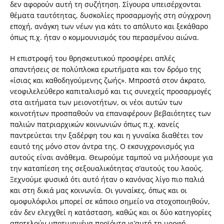
δεν αφορούν αυτή τη συζήτηση. Σίγουρα υπεισέρχονται
θέματα ταυτότητας, δυσκολίες προσαρμογής στη σύγχρονη
εποχή, ανάγκη των νέων για κάτι το απόλυτο και ξεκάθαρο
όπως π.χ. ήταν ο κομμουνισμός του περασμένου αιώνα.
Η επιστροφή του θρησκευτικού προσφέρει απλές
απαντήσεις σε πολύπλοκα ερωτήματα και τον δρόμο της
«ίσιας και καθοδηγούμενης ζωής». Μπροστά στον άκρατο,
νεοφιλελεύθερο καπιταλισμό και τις συνεχείς προσαρμογές
στα αιτήματα των μειονοτήτων, οι νέοι αυτών των
κοινοτήτων προσπαθούν να επαναφέρουν βεβαιότητες των
παλιών πατριαρχικών κοινωνιών όπως π.χ. κανείς
παντρεύεται την ξαδέρφη του και η γυναίκα διαθέτει τον
εαυτό της μόνο στον άντρα της. Ο εκσυγχρονισμός για
αυτούς είναι ανάθεμα. Θεωρούμε ταμπού να μιλήσουμε για
την καταπίεση της σεξουαλικότητας σ’αυτούς του λαούς.
Ξεχνούμε φυσικά ότι αυτό ήταν ο κανόνας λίγο πιο παλιά
και στη δικιά μας κοινωνία. Οι γυναίκες, όπως και οι
ομοφυλόφιλοι μπορεί σε κάποιο σημείο να στοχοποιηθούν,
εάν δεν ελεγχθεί η κατάσταση, καθώς και οι δύο κατηγορίες
αποτελούν υποτιμημένα προϊόντα γι’αυτή τη μορφή