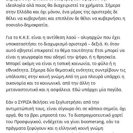
ιδεολογία αλά ποιος θα διαχειριστεί τα χρήματα. Σήμερα
στην Ελλάδα και όχι μόνον, ένα μέρος της αριστεράς δε
θέλει να κυβερνήσει και επιπλέον δε θέλει να κυβερνήσει η
σοσιαλο-δημοκρατία.
Για το Κ.Κ.Ε. είναι η αντίθεση λαού – ολιγαρχών που έχει
υποκαταστήσει το διαχωρισμό αριστερά – δεξιά. Κι όταν
αυτό σβηστεί επικρατεί το θέμα ταυτότητα
;
΄Ετσι μπορεί να
είναι η γεωγραφία που οδηγεί την ψήφο, ή η θρησκεία.
Μπορεί ακόμη να είναι η τοπική κοινωνία, το φύλο ή η
εθνικότητα. Σήμερα δύο θεματικές ενότητες συντρίβουν τις
υπόλοιπες στην κοινή γνώμη.Από τη μια πλευρά υπάρχει η
οικονομία και το κοινωνικό, από την άλλη το
μεταναστευτικό και η ασφάλεια. Εδώ υπάρχει μία παγίδα.
Εάν ο ΣΥΡΙΖΑ θελήσει να ξεγλιστρήσει από την
αντιμετώπισή τους, είναι σίγουρο ότι σε κάποιο σημείο, όχι
αργά, θα τα βρει μπροστά του. Το διαπραγματευτικό χαρτί
του Προσφυγικού, ενδέχεται να γίνει boomerang, εάν τα
πράγματα ξεφύγουν και η ελληνική κοινή γνώμη