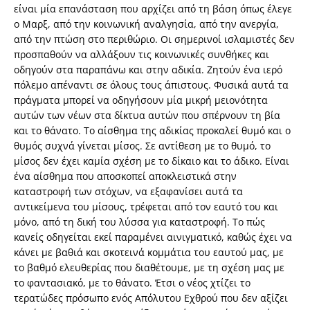
είναι μία επανάσταση που αρχίζει από τη βάση όπως έλεγε
ο Μαρξ, από την κοινωνική αναλγησία, από την ανεργία,
από την πτώση στο περιθώριο. Οι σημερινοί ισλαμιστές δεν
προσπαθούν να αλλάξουν τις κοινωνικές συνθήκες και
οδηγούν στα παραπάνω και στην αδικία. Ζητούν ένα ιερό
πόλεμο απέναντι σε όλους τους άπιστους. Φυσικά αυτά τα
πράγματα μπορεί να οδηγήσουν μία μικρή μειονότητα
αυτών των νέων στα δίκτυα αυτών που σπέρνουν τη βία
και το θάνατο. Το αίσθημα της αδικίας προκαλεί θυμό και ο
θυμός συχνά γίνεται μίσος. Σε αντίθεση με το θυμό, το
μίσος δεν έχει καμία σχέση με το δίκαιο και το άδικο. Είναι
ένα αίσθημα που αποσκοπεί αποκλειστικά στην
καταστροφή των στόχων, να εξαφανίσει αυτά τα
αντικείμενα του μίσους, τρέφεται από τον εαυτό του και
μόνο, από τη δική του λύσσα για καταστροφή. Το πώς
κανείς οδηγείται εκεί παραμένει αινιγματικό, καθώς έχει να
κάνει με βαθιά και σκοτεινά κομμάτια του εαυτού μας, με
το βαθμό ελευθερίας που διαθέτουμε, με τη σχέση μας με
το φαντασιακό, με το θάνατο. Έτσι ο νέος χτίζει το
τερατώδες πρόσωπο ενός Απόλυτου Εχθρού που δεν αξίζει