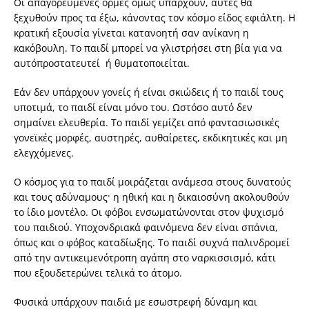
Οι απαγορευμένες ορμές όμως υπάρχουν, αυτές θα
ξεχυθούν προς τα έξω, κάνοντας τον κόσμο είδος εφιάλτη. Η
κρατική εξουσία γίνεται κατανοητή σαν ανίκανη η
κακόβουλη. Το παιδί μπορεί να γλιστρήσει στη βία για να
αυτόπροστατευτεί ή θυματοποιείται.
Εάν δεν υπάρχουν γονείς ή είναι σκιώδεις ή το παιδί τους
υποτιμά, το παιδί είναι μόνο του. Ωστόσο αυτό δεν
σημαίνει ελευθερία. Το παιδί γεμίζει από φαντασιωσικές
γονεϊκές μορφές, αυστηρές, αυθαίρετες, εκδικητικές και μη
ελεγχόμενες.
Ο κόσμος για το παιδί μοιράζεται ανάμεσα στους δυνατούς
και τους αδύναμους· η ηθική και η δικαιοσύνη ακολουθούν
το ίδιο μοντέλο. Οι φόβοι ενσωματώνονται στον ψυχισμό
του παιδιού. Υποχονδριακά φαινόμενα δεν είναι σπάνια,
όπως και ο φόβος καταδίωξης. Το παιδί συχνά παλινδρομεί
από την αντικειμενότροπη αγάπη στο ναρκισσισμό, κάτι
που εξουδετερώνει τελικά το άτομο.
Φυσικά υπάρχουν παιδιά με εσωστρεφή δύναμη και