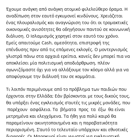
Έχουμε ανάγκη από ανάγκη ατομικό φιλελεύθερο όραμα. Η
αναδίπωση στον εαυτό εγκυμονεί κινδύνους. Χρειάζεται
ένας πλουραλισμός και αναγνώριση του ότι οι τρομακτικές
οικονομικές ανισότητες θα οδηγήσουν παντού σε κοινωνική
διάλυση. Ο Ισλαμισμός χορηγεί στον εαυτό του χρόνο.
Εμείς απαιτούμε Cash, αμεσότητα, επιστροφή της
επένδυσης πριν από τις επόμενες εκλογές. Ο μοντερνισμός
γλιστρά πάνω στα αρχαιά ερείπια, κανείς δεν μπορεί πια να
αποκλείσει μία πολιτισμική αποδιάρθρωση, πλέον
αγωνιζόμαστε όχι για να αλλάξουμε τον κόσμο αλλά για να
αποφύγουμε την διάλυσή του σε κομμάτια.
Τι λοιπόν περιμένουμε από το πρόβλημα των παιδιών που
έρχονται στην Ελλάδα; Εάν βρίσκονται με τους δικούς τους,
θα υπάρξει ένας εγκλεισμός σ’αυτές τις μικρές μονάδες, που
παρέχουν ασφάλεια. Τα βήματα προς τα έξω θα είναι
μετρημένα και ελεγχόμενα. Τα ήθη για πολύ καιρό θα
παραμείνουν ακινητοποιημένα και η παραβατικότητα
περιορισμένη. Σ’αυτό το τελευταίο υπάρχουν και εθνοτικές
διαφορές. Οι Μαροκινοί είναι γνωστοί για εγκληματική