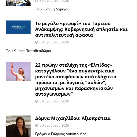
6 Αυγούστου 2026
Του Ιωάννη Δαμίγου
Το μεγάλο «ριφιφί» του Ταμείου
Ανάκαμψης: Κυβερνητική απληστία και
αντιπολιτευτική αφασία
6 Αυγούστου 2026
Του Κώστα Παπαθεοδώρου
22 πρώην στελέχη της «Ελπίδας»
καταγγέλουν “ένα συγκεντρωτικό
μοντέλο αποφάσεων από ελάχιστα
πρόσωπα, με λογικές “αυλών”,
μηχανισμών και παρασκηνιακών
ανταγωνισμών”
6 Αυγούστου 2026
Δόμνα Μιχαηλίδου: Αξιοπρέπεια
6 Αυγούστου 2026
Γράφει ο Γιώργος Λακόπουλος