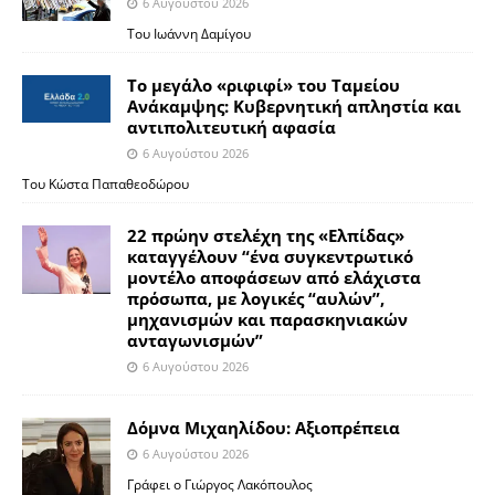
6 Αυγούστου 2026
Του Ιωάννη Δαμίγου
Το μεγάλο «ριφιφί» του Ταμείου
Ανάκαμψης: Κυβερνητική απληστία και
αντιπολιτευτική αφασία
6 Αυγούστου 2026
Του Κώστα Παπαθεοδώρου
22 πρώην στελέχη της «Ελπίδας»
καταγγέλουν “ένα συγκεντρωτικό
μοντέλο αποφάσεων από ελάχιστα
πρόσωπα, με λογικές “αυλών”,
μηχανισμών και παρασκηνιακών
ανταγωνισμών”
6 Αυγούστου 2026
Δόμνα Μιχαηλίδου: Αξιοπρέπεια
6 Αυγούστου 2026
Γράφει ο Γιώργος Λακόπουλος