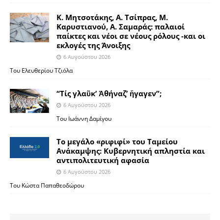
Κ. Μητσοτάκης, Α. Τσίπρας, Μ.
Καρυστιανού, Α. Σαμαράς: παλαιοί
παίκτες και νέοι σε νέους ρόλους -και οι
εκλογές της Άνοιξης
6 Αυγούστου 2026
Του Ελευθερίου Τζιόλα
“Τίς γλαῦκ’ Ἀθήναζ’ ἤγαγεν”;
6 Αυγούστου 2026
Του Ιωάννη Δαμίγου
Το μεγάλο «ριφιφί» του Ταμείου
Ανάκαμψης: Κυβερνητική απληστία και
αντιπολιτευτική αφασία
6 Αυγούστου 2026
Του Κώστα Παπαθεοδώρου