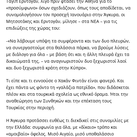
Ταγίπ Ερντογάν, λίγο πριν φτάσει την Αθήνα για το
«προσύμφωνο» όσων σχεδιάζουν, όπως τους αποδίδεται, να
συνομολογήσουν τον προσεχή Ιανουάριο στην Άγκυρα, οι
Μητσοτάκης και Ερντογάν, μίλησε – στα ΝΕΑ – για τις
επιδιώξεις της χώρας του:
-«Να λάβουμε υπόψη τα συμφέροντα και των δυο πλευρών,
να συνεργαστούμε στα θαλάσσια πάρκα, να βρούμε λύσεις
με διάλογο για όλα – με βάση ότι και η άλλη πλευρά έχει τα
δικαιώματά της, – να αναγνωριστούν δυο ξεχωριστοί λαοί
και δυο ξεχωριστά κράτη στην Κύπρο».
Τι είπε και τι εννοούσε ο Χακάν Φιντάν είναι φανερό. Και
έχει πάντα ως φόντο τη «γαλάζια πατρίδα», που διδάσκεται
πλέον και στα τουρκικά σχολεία ως εθνικό όραμα. Ήτοι την
αναθεώρηση των Συνθηκών και την επέκταση τους
Τουρκίας στην περιοχή.
Η Άγκυρα προτάσσει ευθέως τι διεκδικεί στις συνομιλίες με
την Ελλάδα: συμφωνία για όλα, με «δίκαιο» τρόπο και
«αμοιβαίο» όφελος. Μισό Αιγαίο, μισό υποθαλάσσιο