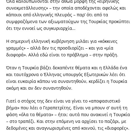
Όλα καλουπώνονται στην αθώα μορφή της «ειρηνικής
συνεκμετάλλευσης» – την οποία αποδέχονται αφελώς και
κάποιοι από ελληνικής πλευράς – παρ’ ότι από τα
συμφραζόμενα των αξιωματούχων της Τουρκίας προκύπτει
ότι την εννοεί ως συγκυριαρχία…
Η σημερινή ελληνική κυβέρνηση μιλάει για «κόκκινες
γραμμές» – αλλά δεν τις προσδιορίζει – και για «μία
διαφορά». Αλλά εδώ είναι το πρόβλημα – στην πράξη.
Όταν η Τουρκία βάζει δεκαπέντε θέματα και η Ελλάδα ένα
και ταυτόχρονα ο Έλληνας υπουργός Εξωτερικών λέει ότι
είναι ευκαιρία κάπου να συναντηθούν, κερδίζει η Τουρκία
ακόμη και αν δεν συναντηθούν.
Γιατί ο στόχος της δεν είναι να γίνει το «αποφασιστικό
βήμα» που λέει ο Γεραπετρίτης. Είναι να μπουν σ’ αυτή τη
φάση «όλα τα θέματα» – ήτοι: αυτά που ανακινεί η Τουρκία
– στο τραπέζι. Και στην επόμενη να αρχίσει το παζάρι, με
δεδομένες και αναγνωρισμένες από κοινού, τις «διαφορές».