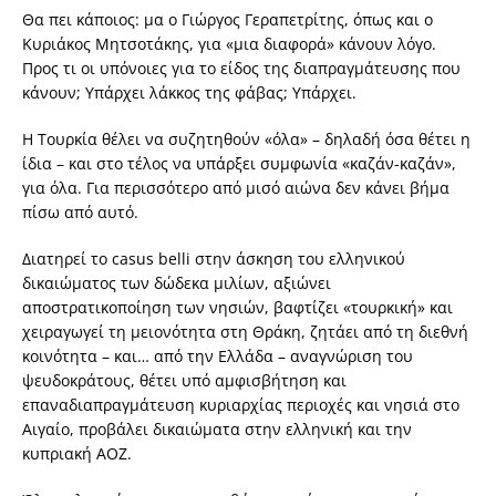
Θα πει κάποιος: μα ο Γιώργος Γεραπετρίτης, όπως και ο
Κυριάκος Μητσοτάκης, για «μια διαφορά» κάνουν λόγο.
Προς τι οι υπόνοιες για το είδος της διαπραγμάτευσης που
κάνουν; Υπάρχει λάκκος της φάβας; Υπάρχει.
Η Τουρκία θέλει να συζητηθούν «όλα» – δηλαδή όσα θέτει η
ίδια – και στο τέλος να υπάρξει συμφωνία «καζάν-καζάν»,
για όλα. Για περισσότερο από μισό αιώνα δεν κάνει βήμα
πίσω από αυτό.
Διατηρεί το casus belli στην άσκηση του ελληνικού
δικαιώματος των δώδεκα μιλίων, αξιώνει
αποστρατικοποίηση των νησιών, βαφτίζει «τουρκική» και
χειραγωγεί τη μειονότητα στη Θράκη, ζητάει από τη διεθνή
κοινότητα – και… από την Ελλάδα – αναγνώριση του
ψευδοκράτους, θέτει υπό αμφισβήτηση και
επαναδιαπραγμάτευση κυριαρχίας περιοχές και νησιά στο
Αιγαίο, προβάλει δικαιώματα στην ελληνική και την
κυπριακή ΑΟΖ.