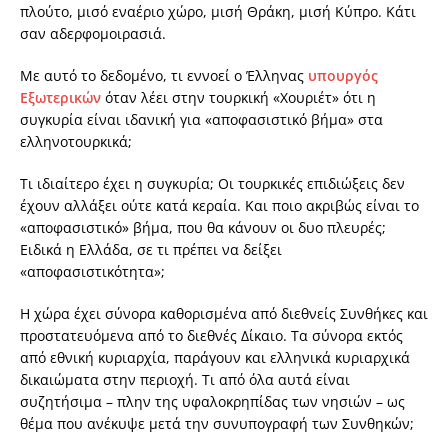
πλούτο, μισό εναέριο χώρο, μισή Θράκη, μισή Κύπρο. Κάτι
σαν αδερφομοιρασιά.
Με αυτό το δεδομένο, τι εννοεί ο Έλληνας
υπουργός
Εξωτερικών
όταν λέει στην τουρκική «Χουριέτ» ότι η
συγκυρία είναι ιδανική για «αποφασιστικό βήμα» στα
ελληνοτουρκικά;
Τι ιδιαίτερο έχει η συγκυρία; Οι τουρκικές επιδιώξεις δεν
έχουν αλλάξει ούτε κατά κεραία. Και ποιο ακριβώς είναι το
«αποφασιστικό» βήμα, που θα κάνουν οι δυο πλευρές;
Ειδικά η Ελλάδα, σε τι πρέπει να δείξει
«αποφασιστικότητα»;
Η χώρα έχει σύνορα καθορισμένα από διεθνείς Συνθήκες και
προστατευόμενα από το διεθνές Δίκαιο. Τα σύνορα εκτός
από εθνική κυριαρχία, παράγουν και ελληνικά κυριαρχικά
δικαιώματα στην περιοχή. Τι από όλα αυτά είναι
συζητήσιμα – πλην της υφαλοκρηπίδας των νησιών – ως
θέμα που ανέκυψε μετά την συνυπογραφή των Συνθηκών;