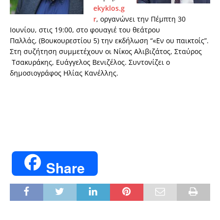
ekyklos.g
r
, οργανώνει την Πέμπτη 30
Ιουνίου, στις 19:00, στο φουαγιέ του θεάτρου
Παλλάς, (Βουκουρεστίου 5) την εκδήλωση “«Εν ου παικτοίς”.
Στη συζήτηση συμμετέχουν οι Νίκος Αλιβιζάτος, Σταύρος
Τσακυράκης, Ευάγγελος Βενιζέλος. Συντονίζει ο
δημοσιογράφος Ηλίας Κανέλλης.
Share