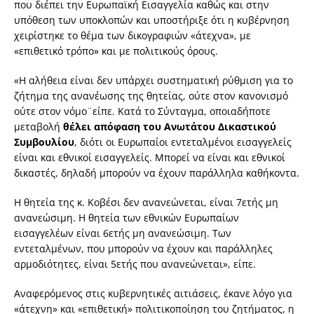
που διέπει την Ευρωπαϊκή Εισαγγελία καθώς και στην
υπόθεση των υποκλοπών και υποστήριξε ότι η κυβέρνηση
χειρίστηκε το θέμα των δικογραφιών «άτεχνα», με
«επιθετικό τρόπο» και με πολιτικούς όρους.
«Η αλήθεια είναι δεν υπάρχει συστηματική ρύθμιση για το
ζήτημα της ανανέωσης της θητείας, ούτε στον κανονισμό
ούτε στον νόμο¨είπε. Κατά το Σύνταγμα, οποιαδήποτε
μεταβολή
θέλει απόφαση του Ανωτάτου Δικαστικού
Συμβουλίου
, διότι οι Ευρωπαίοι εντεταλμένοι εισαγγελείς
είναι και εθνικοί εισαγγελείς. Μπορεί να είναι και εθνικοί
δικαστές, δηλαδή μπορούν να έχουν παράλληλα καθήκοντα.
Η θητεία της κ. Κοβέσι δεν ανανεώνεται, είναι 7ετής μη
ανανεώσιμη. Η θητεία των εθνικών Ευρωπαίων
εισαγγελέων είναι 6ετής μη ανανεώσιμη. Των
εντεταλμένων, που μπορούν να έχουν και παράλληλες
αρμοδιότητες, είναι 5ετής που ανανεώνεται», είπε.
Αναφερόμενος στις κυβερνητικές αιτιάσεις, έκανε λόγο για
«άτεχνη» και «επιθετική» πολιτικοποίηση του ζητήματος, η