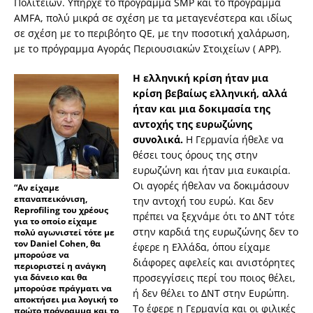
Πολιτειών. Υπήρχε το πρόγραμμα SMP και το πρόγραμμα
AMFA, πολύ μικρά σε σχέση με τα μεταγενέστερα και ιδίως
σε σχέση με το περιβόητο QE, με την ποσοτική χαλάρωση,
με το πρόγραμμα Αγοράς Περιουσιακών Στοιχείων ( APP).
Η ελληνική κρίση ήταν μια
κρίση βεβαίως ελληνική, αλλά
ήταν και μια δοκιμασία της
αντοχής της ευρωζώνης
συνολικά.
Η Γερμανία ήθελε να
θέσει τους όρους της στην
ευρωζώνη και ήταν μια ευκαιρία.
Οι αγορές ήθελαν να δοκιμάσουν
“Αν είχαμε
επαναπεικόνιση,
την αντοχή του ευρώ. Και δεν
Reprofiling του χρέους
πρέπει να ξεχνάμε ότι το ΔΝΤ τότε
για το οποίο είχαμε
στην καρδιά της ευρωζώνης δεν το
πολύ αγωνιστεί τότε με
τον Daniel Cohen, θα
έφερε η Ελλάδα, όπου είχαμε
μπορούσε να
διάφορες αφελείς και ανιστόρητες
περιοριστεί η ανάγκη
για δάνειο και θα
προσεγγίσεις περί του ποιος θέλει,
μπορούσε πράγματι να
ή δεν θέλει το ΔΝΤ στην Ευρώπη.
αποκτήσει μια λογική το
Το έφερε η Γερμανία και οι φιλικές
πρώτο πρόγραμμα και το