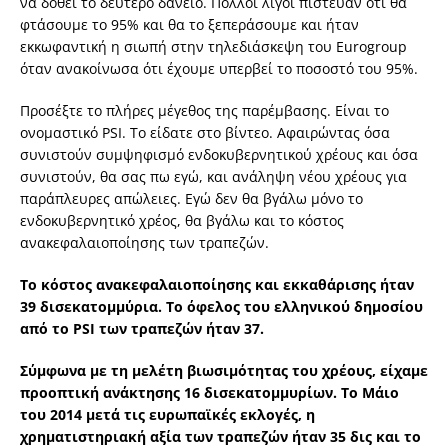
να δοθεί το δεύτερο δάνειο. Πολλοί λίγοι πίστευαν ότι θα
φτάσουμε το 95% και θα το ξεπεράσουμε και ήταν
εκκωφαντική η σιωπή στην τηλεδιάσκεψη του Eurogroup
όταν ανακοίνωσα ότι έχουμε υπερβεί το ποσοστό του 95%.
Προσέξτε το πλήρες μέγεθος της παρέμβασης. Είναι το
ονομαστικό PSI. Το είδατε στο βίντεο. Αφαιρώντας όσα
συνιστούν συμψηφισμό ενδοκυβερνητικού χρέους και όσα
συνιστούν, θα σας πω εγώ, και ανάληψη νέου χρέους για
παράπλευρες απώλειες. Εγώ δεν θα βγάλω μόνο το
ενδοκυβερνητικό χρέος, θα βγάλω και το κόστος
ανακεφαλαιοποίησης των τραπεζών.
Το κόστος ανακεφαλαιοποίησης και εκκαθάρισης ήταν
39 δισεκατομμύρια. Το όφελος του ελληνικού δημοσίου
από το PSI των τραπεζών ήταν 37.
Σύμφωνα με τη μελέτη βιωσιμότητας του χρέους, είχαμε
προοπτική ανάκτησης 16 δισεκατομμυρίων. Το Μάιο
του 2014 μετά τις ευρωπαϊκές εκλογές, η
χρηματιστηριακή αξία των τραπεζών ήταν 35 δις και το