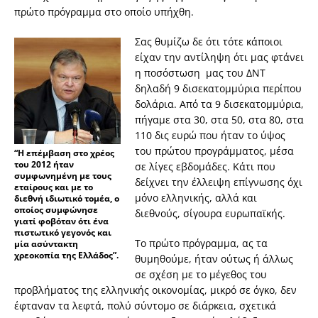
πρώτο πρόγραμμα στο οποίο υπήχθη.
Σας θυμίζω δε ότι τότε κάποιοι
είχαν την αντίληψη ότι μας φτάνει
η ποσόστωση μας του ΔΝΤ
δηλαδή 9 δισεκατομμύρια περίπου
δολάρια. Από τα 9 δισεκατομμύρια,
πήγαμε στα 30, στα 50, στα 80, στα
110 δις ευρώ που ήταν το ύψος
του πρώτου προγράμματος, μέσα
“Η επέμβαση στο χρέος
του 2012 ήταν
σε λίγες εβδομάδες. Κάτι που
συμφωνημένη με τους
δείχνει την έλλειψη επίγνωσης όχι
εταίρους και με το
μόνο ελληνικής, αλλά και
διεθνή ιδιωτικό τομέα, ο
οποίος συμφώνησε
διεθνούς, σίγουρα ευρωπαϊκής.
γιατί φοβόταν ότι ένα
πιστωτικό γεγονός και
Το πρώτο πρόγραμμα, ας τα
μία ασύντακτη
χρεοκοπία της Ελλάδος”.
θυμηθούμε, ήταν ούτως ή άλλως
σε σχέση με το μέγεθος του
προβλήματος της ελληνικής οικονομίας, μικρό σε όγκο, δεν
έφταναν τα λεφτά, πολύ σύντομο σε διάρκεια, σχετικά