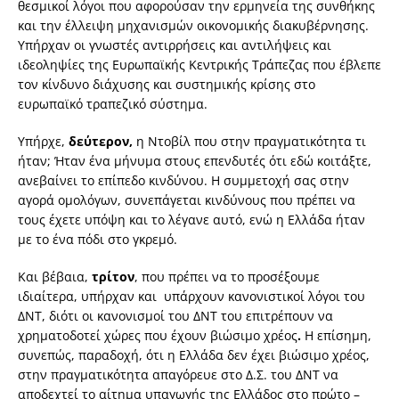
θεσμικοί λόγοι που αφορούσαν την ερμηνεία της συνθήκης
και την έλλειψη μηχανισμών οικονομικής διακυβέρνησης.
Υπήρχαν οι γνωστές αντιρρήσεις και αντιλήψεις και
ιδεοληψίες της Ευρωπαϊκής Κεντρικής Τράπεζας που έβλεπε
τον κίνδυνο διάχυσης και συστημικής κρίσης στο
ευρωπαϊκό τραπεζικό σύστημα.
Υπήρχε,
δεύτερον,
η Ντοβίλ που στην πραγματικότητα τι
ήταν; Ήταν ένα μήνυμα στους επενδυτές ότι εδώ κοιτάξτε,
ανεβαίνει το επίπεδο κινδύνου. Η συμμετοχή σας στην
αγορά ομολόγων, συνεπάγεται κινδύνους που πρέπει να
τους έχετε υπόψη και το λέγανε αυτό, ενώ η Ελλάδα ήταν
με το ένα πόδι στο γκρεμό.
Και βέβαια,
τρίτον
, που πρέπει να το προσέξουμε
ιδιαίτερα, υπήρχαν και υπάρχουν κανονιστικοί λόγοι του
ΔΝΤ, διότι οι κανονισμοί του ΔΝΤ του επιτρέπουν να
χρηματοδοτεί χώρες που έχουν βιώσιμο χρέος
.
Η επίσημη,
συνεπώς, παραδοχή, ότι η Ελλάδα δεν έχει βιώσιμο χρέος,
στην πραγματικότητα απαγόρευε στο Δ.Σ. του ΔΝΤ να
αποδεχτεί το αίτημα υπαγωγής της Ελλάδος στο πρώτο –