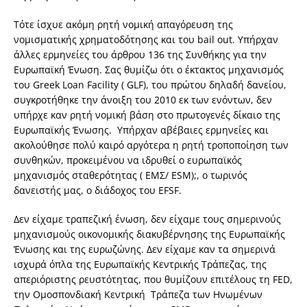
Τότε ίσχυε ακόμη ρητή νομική απαγόρευση της
νομισματικής χρηματοδότησης και του bail out. Υπήρχαν
άλλες ερμηνείες του άρθρου 136 της Συνθήκης για την
Ευρωπαϊκή Ένωση. Σας θυμίζω ότι ο έκτακτος μηχανισμός
του Greek Loan Facility ( GLF), του πρώτου δηλαδή δανείου,
συγκροτήθηκε την άνοιξη του 2010 εκ των ενόντων, δεν
υπήρχε καν ρητή νομική βάση στο πρωτογενές δίκαιο της
Ευρωπαϊκής Ένωσης. Υπήρχαν αβέβαιες ερμηνείες και
ακολούθησε πολύ καιρό αργότερα η ρητή τροποποίηση των
συνθηκών, προκειμένου να ιδρυθεί ο ευρωπαϊκός
μηχανισμός σταθερότητας ( ΕΜΣ/ ESM);, ο τωρινός
δανειστής μας, ο διάδοχος του EFSF.
Δεν είχαμε τραπεζική ένωση, δεν είχαμε τους σημερινούς
μηχανισμούς οικονομικής διακυβέρνησης της Ευρωπαϊκής
Ένωσης και της ευρωζώνης. Δεν είχαμε καν τα σημερινά
ισχυρά όπλα της Ευρωπαϊκής Κεντρικής Τράπεζας, της
απεριόριστης ρευστότητας, που θυμίζουν επιτέλους τη FED,
την Ομοσπονδιακή Κεντρική Τράπεζα των Ηνωμένων