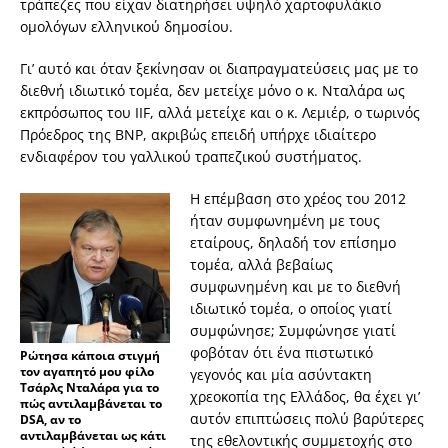
τράπεζες που είχαν διατηρήσει υψηλό χαρτοφυλάκιο
ομολόγων ελληνικού δημοσίου.
Γι’ αυτό και όταν ξεκίνησαν οι διαπραγματεύσεις μας με το
διεθνή ιδιωτικό τομέα, δεν μετείχε μόνο ο κ. Νταλάρα ως
εκπρόσωπος του IIF, αλλά μετείχε και ο κ. Λεμιέρ, ο τωρινός
Πρόεδρος της BNP, ακριβώς επειδή υπήρχε ιδιαίτερο
ενδιαφέρον του γαλλικού τραπεζικού συστήματος.
Η επέμβαση στο χρέος του 2012
ήταν συμφωνημένη με τους
εταίρους, δηλαδή τον επίσημο
τομέα, αλλά βεβαίως
συμφωνημένη και με το διεθνή
ιδιωτικό τομέα, ο οποίος γιατί
συμφώνησε; Συμφώνησε γιατί
φοβόταν ότι ένα πιστωτικό
Ρώτησα κάποια στιγμή
τον αγαπητό μου φίλο
γεγονός και μία ασύντακτη
Τσάρλς Νταλάρα για το
χρεοκοπία της Ελλάδος, θα έχει γι’
πώς αντιλαμβάνεται το
αυτόν επιπτώσεις πολύ βαρύτερες
DSA, αν το
αντιλαμβάνεται ως κάτι
της εθελοντικής συμμετοχής στο