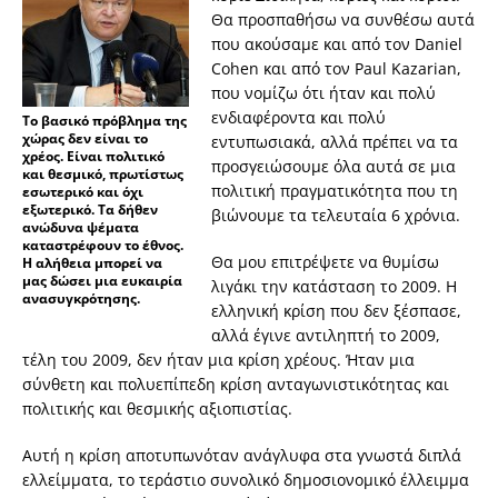
Θα προσπαθήσω να συνθέσω αυτά
που ακούσαμε και από τον Daniel
Cohen και από τον Paul Kazarian,
που νομίζω ότι ήταν και πολύ
ενδιαφέροντα και πολύ
Το βασικό πρόβλημα της
χώρας δεν είναι το
εντυπωσιακά, αλλά πρέπει να τα
χρέος. Είναι πολιτικό
προσγειώσουμε όλα αυτά σε μια
και θεσμικό, πρωτίστως
πολιτική πραγματικότητα που τη
εσωτερικό και όχι
εξωτερικό. Τα δήθεν
βιώνουμε τα τελευταία 6 χρόνια.
ανώδυνα ψέματα
καταστρέφουν το έθνος.
Θα μου επιτρέψετε να θυμίσω
Η αλήθεια μπορεί να
μας δώσει μια ευκαιρία
λιγάκι την κατάσταση το 2009. Η
ανασυγκρότησης.
ελληνική κρίση που δεν ξέσπασε,
αλλά έγινε αντιληπτή το 2009,
τέλη του 2009, δεν ήταν μια κρίση χρέους. Ήταν μια
σύνθετη και πολυεπίπεδη κρίση ανταγωνιστικότητας και
πολιτικής και θεσμικής αξιοπιστίας.
Αυτή η κρίση αποτυπωνόταν ανάγλυφα στα γνωστά διπλά
ελλείμματα, το τεράστιο συνολικό δημοσιονομικό έλλειμμα