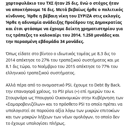
χαρτοφυλάκιο του ΤΧΣ ήταν 25 δις. Ενώ ο στόχος ήταν
να αποκτήσουμε 16 δις. Μετά βεβαίως ήρθε ο πολιτικός
κίνδυνος. Ήρθε η βέβαιη νίκη του ΣΥΡΙΖΑ στις εκλογές.
Ήρθε η αδυναμία ανάδειξης Προέδρου της Δημοκρατίας
και έτσι φτάσαμε να έχουμε δείκτη χρηματιστηρίου για
τις τράπεζες το
καλοκαίρι του 2014, 1.250 μονάδες και
την περασμένη εβδομάδα 34 μονάδες.
Όπως είδατε στο βίντεο ο ιδιωτικός τομέας με 8,3 δις το
2014 απέκτησε το 27% του τραπεζικού συστήματος και με
8,1 δις τώρα, το Νοέμβριο του 2015 απέκτησε το 77% του
ελληνικού τραπεζικού συστήματος.
Αλλά πέρα από το ονομαστικό PSI, έχουμε το Debt By Back,
την επαναγορά χρέους, το PSI plus (+) επί ημερών του κ.
Στουρνάρα ως Υπουργού Οικονομικών στην Κυβέρνηση των
«Σαμαροβενιζέλων» και το πρόσθετο PSI το οποίο πρέπει να
υπολογιστεί σε παρούσα αξία λόγω των μικρών επιτοκίων
και των μακρών λήξεων των νέων ομολόγων, το οποίο δεν
το έχουμε υπολογίσει πλήρως.