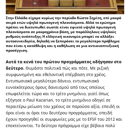
Στην Ελλάδα είχαμε κυρίως την περίοδο Κώστα Σημίτη, επί μακρά
σειρά ετών υψηλά πρωτογενή πλεονάσματα. Αλλά το ερώτημα
πρέπει να διατυπωθεί σωστά: είναι εφικτά υψηλά πρωτογενή
πλεονάσματα σε μακροχρόνια βάση, με παράλληλους υψηλούς
ρυθμούς ανάπτυξης; Η ελληνική οικονομία μπορεί να αλλάξει
αυτοσυνειδησία, δηλαδή να ξεπεράσει το μεγαλύτερο πρόβλημα
που είναι η κατάθλιψη και η καθήλωση σε μια αντιαναπτυξιακή
προσέγγιση.
Αυτά τα κενά του πρώτου προγράμματος οδήγησαν στο
δεύτερο.
Θυμάστε πολιτικά πώς και πότε. Με ριζική
συμφωνημένη και εθελοντική επέμβαση στο χρέος.
Εντυπωσιακά μεγαλύτερο δάνειο, εντυπωσιακά
ευνοϊκότερους όρους δανεισμού από τους οποίους
επωφελείται τώρα και το τρίτο μνημόνιο, γιατί όπως
εξήγησε ο Paul Kazarian, το τρίτο μνημόνιο οδηγεί σε
περαιτέρω μείωση του χρέους σε παρούσα αξία, επειδή οι
όροι είναι οι όροι του δευτέρου προγράμματος, επειδή
έχουν προηγηθεί οι συμφωνίες μας με το EFSF του 2012 και
επεκτείνονται. Το δεύτερο πρόγραμμα είχε βέβαια πολύ