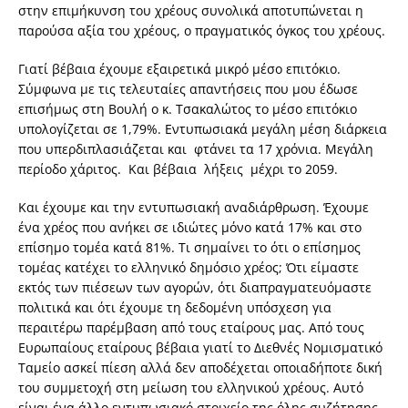
στην επιμήκυνση του χρέους συνολικά αποτυπώνεται η
παρούσα αξία του χρέους, ο πραγματικός όγκος του χρέους.
Γιατί βέβαια έχουμε εξαιρετικά μικρό μέσο επιτόκιο.
Σύμφωνα με τις τελευταίες απαντήσεις που μου έδωσε
επισήμως στη Βουλή ο κ. Τσακαλώτος το μέσο επιτόκιο
υπολογίζεται σε 1,79%. Εντυπωσιακά μεγάλη μέση διάρκεια
που υπερδιπλασιάζεται και φτάνει τα 17 χρόνια. Μεγάλη
περίοδο χάριτος. Και βέβαια λήξεις μέχρι το 2059.
Και έχουμε και την εντυπωσιακή αναδιάρθρωση. Έχουμε
ένα χρέος που ανήκει σε ιδιώτες μόνο κατά 17% και στο
επίσημο τομέα κατά 81%. Τι σημαίνει το ότι ο επίσημος
τομέας κατέχει το ελληνικό δημόσιο χρέος; Ότι είμαστε
εκτός των πιέσεων των αγορών, ότι διαπραγματευόμαστε
πολιτικά και ότι έχουμε τη δεδομένη υπόσχεση για
περαιτέρω παρέμβαση από τους εταίρους μας. Από τους
Ευρωπαίους εταίρους βέβαια γιατί το Διεθνές Νομισματικό
Ταμείο ασκεί πίεση αλλά δεν αποδέχεται οποιαδήποτε δική
του συμμετοχή στη μείωση του ελληνικού χρέους. Αυτό
είναι ένα άλλο εντυπωσιακό στοιχείο της όλης συζήτησης.