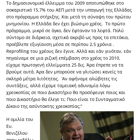
Το δημοσιονομικό έλλειμμα του 2009 αποτυπώθηκε στο
σοκαριστικό 15,7% του ΑΕΠ μετά την υπαγωγή της Ελλάδας
στο πρόγραμμα στήριξης. Και μετά τη σύναψη του πρώτου
μνημονίου. Η Ελλάδα δεν έχει βιώσιμο χρέος. Το πρώτο
πρόγραμμα, μικρό σε όγκο, δεν έφταναν τα λεφτά. Πολύ
σύντομο σε διάρκεια, σχετικά ακριβό ως προς τα επιτόκια,
προέβλεπε εξυγίανση μέσα σε περίπου 2,5 χρόνια .
Reprofiling του χρέους δεν έγινε. Αλλά και εάν γινόταν, εάν
πηγαίναμε σε μια ριζική επέμβαση στο χρέος το 2010,
είχαμε πρωτογενή ελλείμματα 25 δις. Άρα έπρεπε να τα
βρούμε αυτά. Άρα δεν μπορούσε να γλιτώσει κανείς τα
σκληρά μέτρα λιτότητας. ‘Αν αφήναμε αλώβητες τις
συντάξεις, αλλά είχαμε ταμειακή αδυναμία λόγω
χρεοκοπίας σε ποιο Δικαστήριο θα προσέφευγε ποιος και
ποιο Δικαστήριο θα έλεγε τι; Ποιο είναι το Συνταγματικό
Δίκαιο της ασύντακτης χρεοκοπίας;”
Η ομιλία του
Ευ.
Βενιζέλου
στην εκδήλω