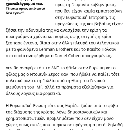
χρονοδιάγραμμά του.
προς τη Γερμανία κυβερνήσεις
,
Τίποτα όμως από αυτά
που δεν είχαν καμία εμπιστοσύνη
δεν έγινε”.
στην Ευρωπαϊκή Επιτροπή, τις
προγνώσεις της και βεβαίως είχαν
ζήσει την αδυναμία της να ανασχέσει την κρίση τα
προηγούμενα χρόνια και κυρίως αφής στιγμής η κρίση
ξέσπασε έντονα, βίαια στην άλλη πλευρά του Ατλαντικού
με το φαινόμενο Lehman Brothers και το πακέτο Πόλσον
στο οποίο αναφέρθηκε ο Daniel Cohen προηγουμένως.
Δεν θα αναφέρω ότι το ΔΝΤ το ήθελε στην Ευρώπη και ο
φίλος μας ο Ντομινίκ Στρος Kαν που ήθελε να παίξει τότε
πολιτικό ρόλο στη Γαλλία από τη θέση του Γενικού
Διευθυντή του IMF, αλλά τα πράγματα εξελίχθηκαν για
άλλους λόγους διαφορετικά.
Η Ευρωπαϊκή Ένωση τότε σας θυμίζω ζούσε υπό το φόβο
της διάχυσης της κρίσης. Λόγω δημοσιονομικών και
χρηματοπιστωτικών προβλημάτων που δεν είχαν μόνο
χώρες όπως αυτές που μπήκαν σε πρόγραμμα μετά, δηλαδή