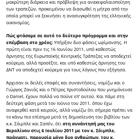
μακρύτερη διάρκεια και πρόβλεψη για ανακεφαλαιοποίηση
των τραπεζών, προκειμένου να διασωθεί η μήτρα από την
οποία μπορεί να ξεκινήσει η ανασυγκρότηση της ελληνικής
οικονομίας.
Πώς φτάσαμε σε αυτό το δεύτερο πρόγραμμα και στην
επέμβαση στο χρέος;
Υπήρξαν δυο φάσεις ωρίμανσης. Η
πρώτη είναι πριν τις 16 Ιουνίου 2011, υπό καθεστώς
άρνησης της Ευρωπαϊκής Κεντρικής Τράπεζας να αποδεχτεί
κούρεμα, αλλά προσέξτε, και υπό καθεστώς άρνησης του
ΔΝΤ να αποδεχτεί κούρεμα για τους λόγους που εξήγησα.
Άρχισαν οι δειλές επαφές και συναντήσεις, νομίζω και ο
Γιώργος Ζανιάς και ο Πέτρος Χριστοδούλου που μνημόνευσε
ο Daniel, έχουν πολλά να πούνε επ’ αυτού. Και πάμε στη
δεύτερη φάση μετά τον Ιούνιο του 2011, όπου έχω
αναφερθεί κατά καιρούς, αλλά νομίζω ότι σήμερα πρέπει να
το κάνω πιο επίσημα μετά τη δημοσίευση του βιβλίου των
κ.κ. Σόιμπλε και Σαπέν, ότι
στη συνάντησή μας του
Βερολίνου στις 6 Ιουλίου 2011 με τον κ. Σόιμπλε,
πράγματι, παρουσία μόνο δυο ανθρώπων, του κ.