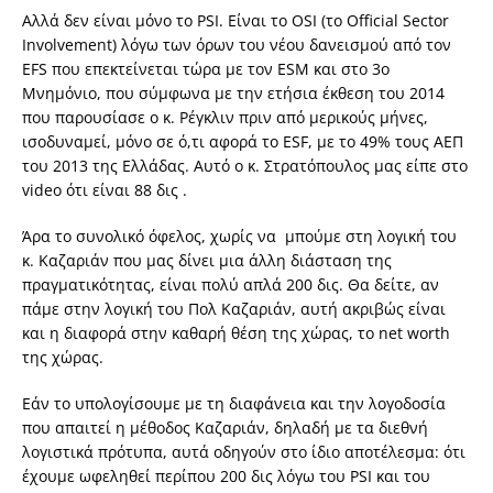
Αλλά δεν είναι μόνο το PSI. Είναι το OSI (το Official Sector
Involvement) λόγω των όρων του νέου δανεισμού από τον
EFS που επεκτείνεται τώρα με τον ESM και στο 3ο
Μνημόνιο, που σύμφωνα με την ετήσια έκθεση του 2014
που παρουσίασε ο κ. Ρέγκλιν πριν από μερικούς μήνες,
ισοδυναμεί, μόνο σε ό,τι αφορά το ESF, με το 49% τους ΑΕΠ
του 2013 της Ελλάδας. Αυτό ο κ. Στρατόπουλος μας είπε στο
video ότι είναι 88 δις .
Άρα το συνολικό όφελος, χωρίς να μπούμε στη λογική του
κ. Καζαριάν που μας δίνει μια άλλη διάσταση της
πραγματικότητας, είναι πολύ απλά 200 δις. Θα δείτε, αν
πάμε στην λογική του Πολ Καζαριάν, αυτή ακριβώς είναι
και η διαφορά στην καθαρή θέση της χώρας, το net worth
της χώρας.
Εάν το υπολογίσουμε με τη διαφάνεια και την λογοδοσία
που απαιτεί η μέθοδος Καζαριάν, δηλαδή με τα διεθνή
λογιστικά πρότυπα, αυτά οδηγούν στο ίδιο αποτέλεσμα: ότι
έχουμε ωφεληθεί περίπου 200 δις λόγω του PSI και του