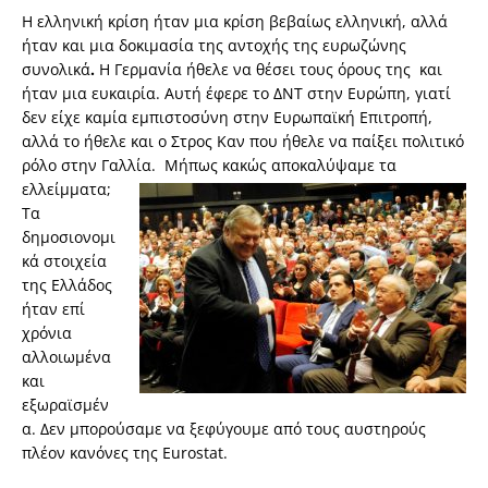
Η ελληνική κρίση ήταν μια κρίση βεβαίως ελληνική, αλλά
ήταν και μια δοκιμασία της αντοχής της ευρωζώνης
συνολικά
.
Η Γερμανία ήθελε να θέσει τους όρους της και
ήταν μια ευκαιρία. Αυτή έφερε το ΔΝΤ στην Ευρώπη, γιατί
δεν είχε καμία εμπιστοσύνη στην Ευρωπαϊκή Επιτροπή,
αλλά το ήθελε και ο Στρος Καν που ήθελε να παίξει πολιτικό
ρόλο στην Γαλλία. Μήπως κακώς αποκαλύψαμε τα
ελλείμματα;
Τα
δημοσιονομι
κά στοιχεία
της Ελλάδος
ήταν επί
χρόνια
αλλοιωμένα
και
εξωραϊσμέν
α. Δεν μπορούσαμε να ξεφύγουμε από τους αυστηρούς
πλέον κανόνες της Eurostat.