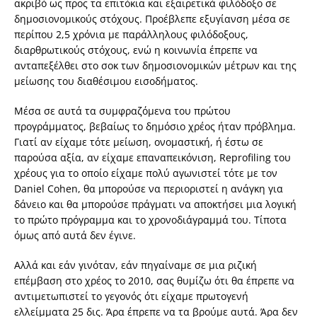
ακριβό ως προς τα επιτόκια και εξαιρετικά φιλόδοξο σε
δημοσιονομικούς στόχους. Προέβλεπε εξυγίανση μέσα σε
περίπου 2,5 χρόνια με παράλληλους φιλόδοξους,
διαρθρωτικούς στόχους, ενώ η κοινωνία έπρεπε να
ανταπεξέλθει στο σοκ των δημοσιονομικών μέτρων και της
μείωσης του διαθέσιμου εισοδήματος.
Μέσα σε αυτά τα συμφραζόμενα του πρώτου
προγράμματος, βεβαίως το δημόσιο χρέος ήταν πρόβλημα.
Γιατί αν είχαμε τότε μείωση, ονομαστική, ή έστω σε
παρούσα αξία, αν είχαμε επαναπεικόνιση, Reprofiling του
χρέους για το οποίο είχαμε πολύ αγωνιστεί τότε με τον
Daniel Cohen, θα μπορούσε να περιοριστεί η ανάγκη για
δάνειο και θα μπορούσε πράγματι να αποκτήσει μια λογική
το πρώτο πρόγραμμα και το χρονοδιάγραμμά του. Τίποτα
όμως από αυτά δεν έγινε.
Αλλά και εάν γινόταν, εάν πηγαίναμε σε μια ριζική
επέμβαση στο χρέος το 2010, σας θυμίζω ότι θα έπρεπε να
αντιμετωπιστεί το γεγονός ότι είχαμε πρωτογενή
ελλείμματα 25 δις. Άρα έπρεπε να τα βρούμε αυτά. Άρα δεν