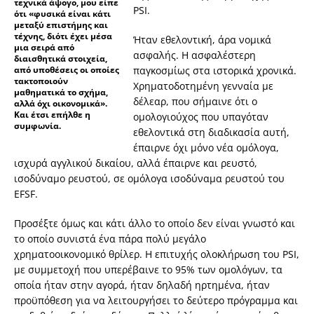
τεχνικά άψογο, μου είπε
PSI.
ότι «φυσικά είναι κάτι
μεταξύ επιστήμης και
τέχνης, διότι έχει μέσα
Ήταν εθελοντική, άρα νομικά
μια σειρά από
ασφαλής. Η ασφαλέστερη
διαισθητικά στοιχεία,
από υποθέσεις οι οποίες
παγκοσμίως στα ιστορικά χρονικά.
τακτοποιούν
Χρηματοδοτημένη γενναία με
μαθηματικά το σχήμα,
δέλεαρ, που σήμαινε ότι ο
αλλά όχι οικονομικά».
Και έτσι επήλθε η
ομολογιούχος που υπαγόταν
συμφωνία.
εθελοντικά στη διαδικασία αυτή,
έπαιρνε όχι μόνο νέα ομόλογα,
ισχυρά αγγλικού δικαίου, αλλά έπαιρνε και ρευστό,
ισοδύναμο ρευστού, σε ομόλογα ισοδύναμα ρευστού του
EFSF.
Προσέξτε όμως και κάτι άλλο το οποίο δεν είναι γνωστό και
το οποίο συνιστά ένα πάρα πολύ μεγάλο
χρηματοοικονομικό θρίλερ. Η επιτυχής ολοκλήρωση του PSI,
με συμμετοχή που υπερέβαινε το 95% των ομολόγων, τα
οποία ήταν στην αγορά, ήταν δηλαδή ηρτημένα, ήταν
προϋπόθεση για να λειτουργήσει το δεύτερο πρόγραμμα και