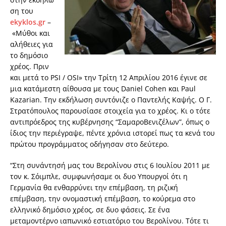
ση του
ekyklos.gr
–
«Μύθοι και
αλήθειες για
το δημόσιο
χρέος. Πριν
και μετά το PSI / OSI» την Τρίτη 12 Απριλίου 2016 έγινε σε
μια κατάμεστη αίθουσα με τους Daniel Cohen και Paul
Kazarian. Την εκδήλωση συντόνιζε ο Παντελής Καψής. Ο Γ.
Στρατόπουλος παρουσίασε στοιχεία για το χρέος. Κι ο τότε
αντιπρόεδρος της κυβέρνησης “ΣαμαροΒενιζέλων”, όπως ο
ίδιος την περιέγραψε, πέντε χρόνια ιστορεί πως τα κενά του
πρώτου προγράμματος οδήγησαν στο δεύτερο.
“Στη συνάντησή μας του Βερολίνου στις 6 Ιουλίου 2011 με
τον κ. Σόιμπλε, συμφωνήσαμε οι δυο Υπουργοί ότι η
Γερμανία θα ενθαρρύνει την επέμβαση, τη ριζική
επέμβαση, την ονομαστική επέμβαση, το κούρεμα στο
ελληνικό δημόσιο χρέος, σε δυο φάσεις. Σε ένα
μεταμοντέρνο ιαπωνικό εστιατόριο του Βερολίνου. Τότε τι