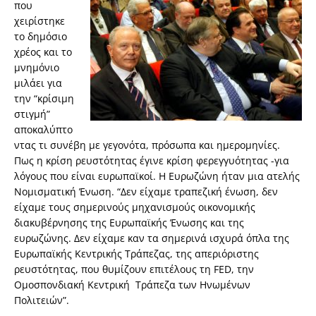
που
χειρίστηκε
το δημόσιο
χρέος και το
μνημόνιο
μιλάει για
την “κρίσιμη
στιγμή”
αποκαλύπτο
ντας τι συνέβη με γεγονότα, πρόσωπα και ημερομηνίες.
Πως η κρίση ρευστότητας έγινε κρίση φερεγγυότητας -για
λόγους που είναι ευρωπαϊκοί. Η Ευρωζώνη ήταν μια ατελής
Νομισματική Ένωση. “Δεν είχαμε τραπεζική ένωση, δεν
είχαμε τους σημερινούς μηχανισμούς οικονομικής
διακυβέρνησης της Ευρωπαϊκής Ένωσης και της
ευρωζώνης. Δεν είχαμε καν τα σημερινά ισχυρά όπλα της
Ευρωπαϊκής Κεντρικής Τράπεζας, της απεριόριστης
ρευστότητας, που θυμίζουν επιτέλους τη FED, την
Ομοσπονδιακή Κεντρική Τράπεζα των Ηνωμένων
Πολιτειών”.