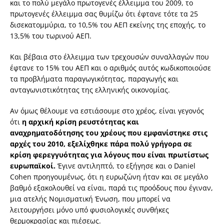
και το πολύ μεγάλο πρωτογενές έλλειμμα του 2009, το
πρωτογενές έλλειμμα σας θυμίζω ότι έφτανε τότε τα 25
δισεκατομμύρια, το 10,5% του ΑΕΠ εκείνης της εποχής, το
13,5% του τωρινού ΑΕΠ.
Και βέβαια στο έλλειμμα των τρεχουσών συναλλαγών που
έφτανε το 15% του ΑΕΠ και ο αριθμός αυτός κωδικοποιούσε
τα προβλήματα παραγωγικότητας, παραγωγής και
ανταγωνιστικότητας της ελληνικής οικονομίας.
Αν όμως θέλουμε να εστιάσουμε στο χρέος, είναι γεγονός
ότι
η αρχική κρίση ρευστότητας και
αναχρηματοδότησης του χρέους που εμφανίστηκε στις
αρχές του 2010, εξελίχθηκε πάρα πολύ γρήγορα σε
κρίση φερεγγυότητας για λόγους που είναι πρωτίστως
ευρωπαϊκοί.
Έγινε αντιληπτό, το εξήγησε και ο Daniel
Cohen προηγουμένως, ότι η ευρωζώνη ήταν και σε μεγάλο
βαθμό εξακολουθεί να είναι, παρά τις προόδους που έγιναν,
μια ατελής Νομισματική Ένωση, που μπορεί να
λειτουργήσει μόνο υπό φυσιολογικές συνθήκες
θερμοκρασίας και πιέσεως.