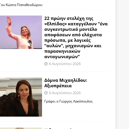
Του Κώστα Παπαθεοδώρου
22 πρώην στελέχη της
«Ελπίδας» καταγγέλουν “ένα
συγκεντρωτικό μοντέλο
αποφάσεων από ελάχιστα
πρόσωπα, με λογικές
“αυλών”, μηχανισμών και
παρασκηνιακών
ανταγωνισμών”
6 Αυγούστου 2026
Δόμνα Μιχαηλίδου:
Αξιοπρέπεια
6 Αυγούστου 2026
Γράφει ο Γιώργος Λακόπουλος