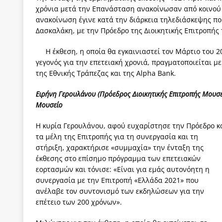
χρόνια μετά την Επανάσταση ανακοίνωσαν από κοινού 
[ 4 Αυγούστου 2026 ]
Τα γεγονότα της Τηλλυρίας 
ανακοίνωση έγινε κατά την διάρκεια τηλεδιάσκεψης πο
[ 4 Αυγούστου 2026 ]
Tηλεοπτικοί “Mega-Fiers”…
Δασκαλάκη, με την Πρόεδρο της Διοικητικής Επιτροπής
[ 4 Αυγούστου 2026 ]
Κώστας Τσουκαλάς: Αντιπολ
Η έκθεση, η οποία θα εγκαινιαστεί τον Μάρτιο του 
[ 4 Αυγούστου 2026 ]
Ο Ιωάννης Μεταξάς και η 4
γεγονός για την επετειακή χρονιά, πραγματοποιείται μ
της Εθνικής Τράπεζας και της Alpha Bank.
δικτάτορας
ΕΠΙΛΟΓΕΣ
Ειρήνη Γερουλάνου (Πρόεδρος Διοικητικής Επιτροπής Μουσε
[ 3 Αυγούστου 2026 ]
Η ελευθεροτυπία δεν απειλε
Μουσείο
[ 3 Αυγούστου 2026 ]
ΠΑΣΟΚ ή ΕΛ.ΑΣ.; Γιατί η μά
Η κυρία Γερουλάνου, αφού ευχαρίστησε την Πρόεδρο κ
των δύο κομμάτων και όχι Ανδρουλάκη -Τσίπρα.
τα μέλη της Επιτροπής για τη συνεργασία και τη
στήριξη, χαρακτήρισε «συμμαχία» την ένταξη της
έκθεσης στο επίσημο πρόγραμμα των επετειακών
εορτασμών και τόνισε: «Είναι για εμάς αυτονόητη η
συνεργασία με την Επιτροπή «Ελλάδα 2021» που
ανέλαβε τον συντονισμό των εκδηλώσεων για την
επέτειο των 200 χρόνων».