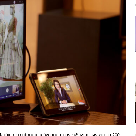
ΡΟΣΩΠΟΓΡΑΦΙΕΣ
είου Ανάκαμψης: Κυβερνητική απληστία και αντιπολιτευτική αφασία
ίδας» καταγγέλουν “ένα συγκεντρωτικό μοντέλο αποφάσεων από
μών και παρασκηνιακών ανταγωνισμών”
ΣΚΕΨΕΙΣ
έπεια
ΠΡΟΒΟΛΕΣ
ης τελειώνει
ΠΑΡΕΜΒΑΣΕΙΣ
γησίες
ΠΡΟΒΟΛΕΣ
νερό
ΑΝΑΓΝΩΣΕΙΣ
: από τον Αντιδιαφωτισμό στον ψηφιακό Κοινωνικό Δαρβινισμό
δημοσιογραφία βάζει τα χέρια της και βγάζει τα μάτια της
ΑΠΟΨΕΙΣ
εργασίας ΗΠΑ-Σαουδικής Αραβίας
ΑΠΟΨΕΙΣ
 Μετά» στο επίσημο πρόγραμμα των εκδηλώσεων για τα 200