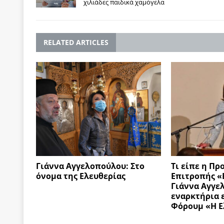
χιλιάδες παιδικά χαμόγελα
RELATED ARTICLES
Γιάννα Αγγελοπούλου: Στο
Τι είπε η Πρ
όνομα της Ελευθερίας
Επιτροπής «
Γιάννα Αγγε
εναρκτήρια 
Φόρουμ «Η Ε