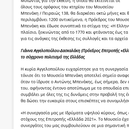
Μιλώντας για την έκθεση, η οποία θα εκτείνεται σε
όλους τους ορόφους του κτηρίου του Μουσείου
Μπενάκη / Πειραιώς 138, θα διαρκέσει οκτώ μήνες και 
περιλαμβάνει 1200 αντικείμενα, η Πρόεδρος του Μουσε
Μπενάκη και έδωσε συνοπτικά το στίγμα της: «Η Ελλην
πλαίσιο, ξεκινώντας από το 1770 και φτάνοντας έως τα
για τις ανάγκες της έκθεσης τις συλλογές και τα αρχεί
Γιάννα Αγγελοπούλου-Δασκαλάκη (Πρόεδρος Επιτροπής «Ελ
το σύγχρονο πολιτισμό της Ελλάδας
Η κυρία Αγγελοπούλου ευχαρίστησε για τη συνεργασία 
τόνισε ότι το Μουσείο Μπενάκη αποτελεί σημείο αναφο
όταν το ίδρυσε ο Αντώνης Μπενάκης, έως σήμερα, δεν 
του, αφήνοντας έντονο αποτύπωμα με τα σπουδαία επι
συμβάλει με όλες της τις δυνάμεις στην προβολή της έ
θα δώσει την ευκαιρία στους επισκέπτες να συνομιλήσ
«Η συνεργασία μας με Ιδρύματα υψηλού κύρους, όπως 
στόχους της Επιτροπής «Ελλάδα 2021». Το Μουσείο έχει
συνεργάτες του μας συμβουλεύουν σε μια σημαντική π