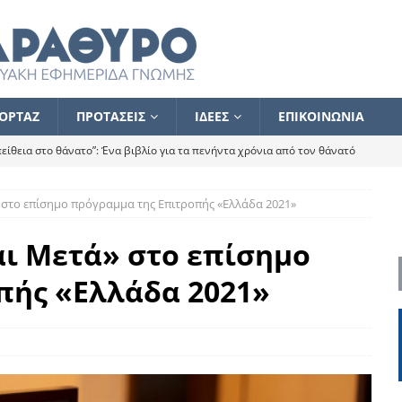
ΟΡΤΑΖ
ΠΡΟΤΑΣΕΙΣ
ΙΔΕΕΣ
ΕΠΙΚΟΙΝΩΝΙΑ
ίθεια στο θάνατο”: Ένα βιβλίο για τα πενήντα χρόνια από τον θάνατό
» στο επίσημο πρόγραμμα της Επιτροπής «Ελλάδα 2021»
α το ποιος κοροϊδεύει ποιον Αλέξη
ΑΝΑΓΝΩΣΕΙΣ
 ισχυρίστηκα ότι δεν υπάρχει παρακολούθηση και κέντρο το οποίο
αι Μετά» στο επίσημο
πής «Ελλάδα 2021»
τεί θερμά όσους σπεύδουν να το ενισχύσουν – Συνεχίζουμε
FLASH
ίας θα κινηθεί στην αντίθετη κατεύθυνση
ΑΝΑΓΝΩΣΕΙΣ
ΠΡΟΣΩΠΟΓΡΑΦΙΕΣ
ίλημμα των εκλογών
ΑΝΑΓΝΩΣΕΙΣ