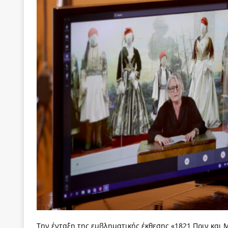
[ 22 Μαΐου 2020 ]
Μακάριος Λαζαρίδης: Έργο!
Π
[ 6 Αυγούστου 2026 ]
Το μεγάλο «ριφιφί» του Ταμ
ΑΠΟΨΕΙΣ
[ 6 Αυγούστου 2026 ]
22 πρώην στελέχη της «Ελπ
ελάχιστα πρόσωπα, με λογικές “αυλών”, μηχανισ
[ 6 Αυγούστου 2026 ]
Δόμνα Μιχαηλίδου: Αξιοπρ
[ 6 Αυγούστου 2026 ]
Η δημοκρατία της διαχείρισ
[ 5 Αυγούστου 2026 ]
Κυριάκος Μητσοτάκης: Αναλ
[ 4 Αυγούστου 2026 ]
Θα ανήκεις όπου ανήκει το 
[ 4 Αυγούστου 2026 ]
Η γενεαλογία του φασισμού
ΠΑΡΕΜΒΑΣΕΙΣ
[ 4 Αυγούστου 2026 ]
Εφημερίδα «Εστία»: Όταν η 
[ 4 Αυγούστου 2026 ]
Η συμφωνία πυρηνικής συν
Την ένταξη της εμβληματικής έκθεσης «1821 Πριν και