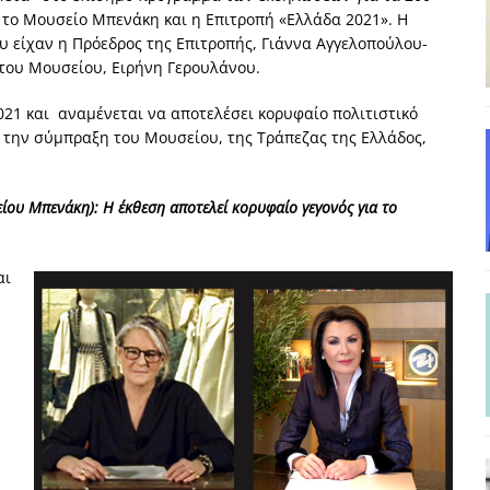
το Μουσείο Μπενάκη και η Επιτροπή «Ελλάδα 2021». Η
και το Σχέδιο Άτσεσον
ΑΠΟΨΕΙΣ
υ είχαν η Πρόεδρος της Επιτροπής, Γιάννα Αγγελοπούλου-
ΑΠΟΨΕΙΣ
 του Μουσείου, Ειρήνη Γερουλάνου.
ίτευση
ΠΡΟΒΟΛΕΣ
2021 και αναμένεται να αποτελέσει κορυφαίο πολιτιστικό
η Αυγούστου: Πώς ένας αποτυχημένος κοινοβουλευτικός έγινε
ε την σύμπραξη του Μουσείου, της Τράπεζας της Ελλάδος,
ίου Μπενάκη): Η έκθεση αποτελεί κορυφαίο γεγονός για το
ίται και δεν εκβιάζεται
ΠΑΡΕΜΒΑΣΕΙΣ
χη της δεύτερης θέσης είναι (πολύ) ανοιχτή ακόμη. Προς αναμέτρηση
αι
ΑΠΟΨΕΙΣ