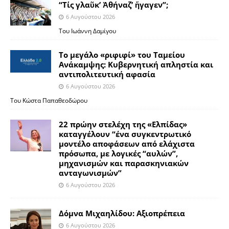
“Τίς γλαῦκ’ Ἀθήναζ’ ἤγαγεν”;
6 Αυγούστου 2026
Του Ιωάννη Δαμίγου
Το μεγάλο «ριφιφί» του Ταμείου
Ανάκαμψης: Κυβερνητική απληστία και
αντιπολιτευτική αφασία
6 Αυγούστου 2026
Του Κώστα Παπαθεοδώρου
22 πρώην στελέχη της «Ελπίδας»
καταγγέλουν “ένα συγκεντρωτικό
μοντέλο αποφάσεων από ελάχιστα
πρόσωπα, με λογικές “αυλών”,
μηχανισμών και παρασκηνιακών
ανταγωνισμών”
6 Αυγούστου 2026
Δόμνα Μιχαηλίδου: Αξιοπρέπεια
6 Αυγούστου 2026