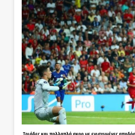
[ 22 Μαΐου 2020 ]
Μακάριος Λαζαρίδης: Έργο!
Π
[ 7 Αυγούστου 2026 ]
Οι μαθητευόμενοι μάγοι της
[ 6 Αυγούστου 2026 ]
Κ. Μητσοτάκης, Α. Τσίπρας, 
-και οι εκλογές της Άνοιξης
ΑΠΟΨΕΙΣ
[ 6 Αυγούστου 2026 ]
“Τίς γλαῦκ’ Ἀθήναζ’ ἤγαγεν”;
[ 6 Αυγούστου 2026 ]
Το μεγάλο «ριφιφί» του Ταμ
ΑΠΟΨΕΙΣ
[ 6 Αυγούστου 2026 ]
22 πρώην στελέχη της «Ελπ
ελάχιστα πρόσωπα, με λογικές “αυλών”, μηχανισ
[ 6 Αυγούστου 2026 ]
Δόμνα Μιχαηλίδου: Αξιοπρ
[ 6 Αυγούστου 2026 ]
Η δημοκρατία της διαχείρισ
[ 5 Αυγούστου 2026 ]
Κυριάκος Μητσοτάκης: Αναλ
[ 4 Αυγούστου 2026 ]
Θα ανήκεις όπου ανήκει το 
Τριάδες και πολλαπλά σκορ με ενισχυμένες αποδόσ