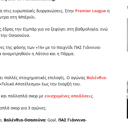
: από τον Αντιδιαφωτισμό στον ψηφιακό Κοινωνικό Δαρβινισμό
α στις ευρωπαϊκές διοργανώσεις. Στην
Premier
League
η
όντρα στη Μπέρνλι.
δημοσιογραφία βάζει τα χέρια της και βγάζει τα μάτια της
ΑΠΟΨΕΙΣ
ς έδρας την Εϊμπάρ για να ξεφύγει στη βαθμολογία, ενώ
εργασίας ΗΠΑ-Σαουδικής Αραβίας
ΑΠΟΨΕΙΣ
ε την Οσασούνα.
και το Σχέδιο Άτσεσον
ΑΠΟΨΕΙΣ
ς της φάσης των «16» με το παιχνίδι ΠΑΣ Γιάννινα-
α αναμετρηθούν η Λάτσιο και η Πάρμα.
ΑΠΟΨΕΙΣ
ίτευση
ΠΡΟΒΟΛΕΣ
ει πολλές στοιχηματικές επιλογές. Ο αγώνας
Βαλένθια-
«Τελικό Αποτέλεσμα» έως την έναρξή του.
ς και πολλαπλά σκορ με
ενισχυμένες αποδόσεις
.
απλά σκορ για 3 αγώνες:
ρ,
Βαλένθια-Οσασούνα:
Goal,
ΠΑΣ Γιάννινα-