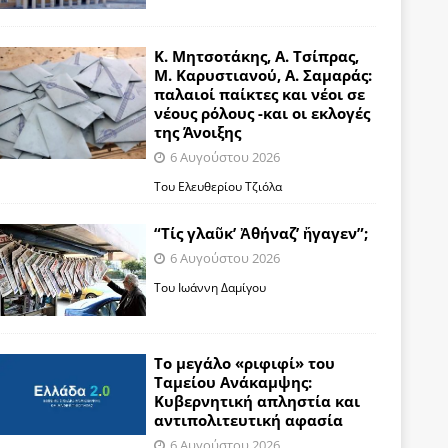
Κ. Μητσοτάκης, Α. Τσίπρας,
Μ. Καρυστιανού, Α. Σαμαράς:
παλαιοί παίκτες και νέοι σε
νέους ρόλους -και οι εκλογές
της Άνοιξης
6 Αυγούστου 2026
Του Ελευθερίου Τζιόλα
“Τίς γλαῦκ’ Ἀθήναζ’ ἤγαγεν”;
6 Αυγούστου 2026
Του Ιωάννη Δαμίγου
Το μεγάλο «ριφιφί» του
Ταμείου Ανάκαμψης:
Κυβερνητική απληστία και
αντιπολιτευτική αφασία
6 Αυγούστου 2026