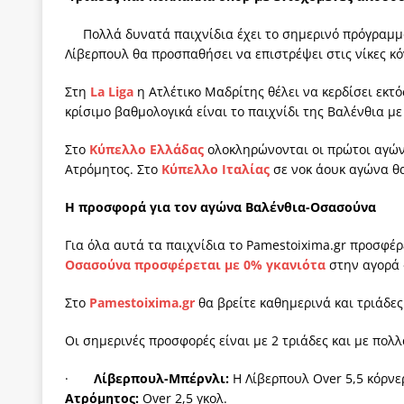
[ 4 Αυγούστου 2026 ]
Η γενεαλογία του φασισμού
Πολλά δυνατά παιχνίδια έχει το σημερινό πρόγραμμ
ΠΑΡΕΜΒΑΣΕΙΣ
Λίβερπουλ θα προσπαθήσει να επιστρέψει στις νίκες κ
[ 4 Αυγούστου 2026 ]
Εφημερίδα «Εστία»: Όταν η 
Στη
La
Liga
η Ατλέτικο Μαδρίτης θέλει να κερδίσει εκτό
[ 4 Αυγούστου 2026 ]
Η συμφωνία πυρηνικής συν
κρίσιμο βαθμολογικά είναι το παιχνίδι της Βαλένθια μ
[ 4 Αυγούστου 2026 ]
Τα γεγονότα της Τηλλυρίας 
Στο
Κύπελλο Ελλάδας
ολοκληρώνονται οι πρώτοι αγώνε
Ατρόμητος. Στο
Κύπελλο Ιταλίας
σε νοκ άουκ αγώνα θ
[ 4 Αυγούστου 2026 ]
Tηλεοπτικοί “Mega-Fiers”…
[ 4 Αυγούστου 2026 ]
Κώστας Τσουκαλάς: Αντιπολ
Η προσφορά για τον αγώνα Βαλένθια-Οσασούνα
Για όλα αυτά τα παιχνίδια το Pamestoixima.gr προσφέρ
Οσασούνα προσφέρεται με 0% γκανιότα
στην αγορά 
Στο
Pamestoixima.
gr
θα βρείτε καθημερινά και τριάδε
Οι σημερινές προσφορές είναι με 2 τριάδες και με πολλ
·
Λίβερπουλ-Μπέρνλι:
Η Λίβερπουλ Over 5,5 κόρνε
Ατρόμητος:
Over 2,5 γκολ.