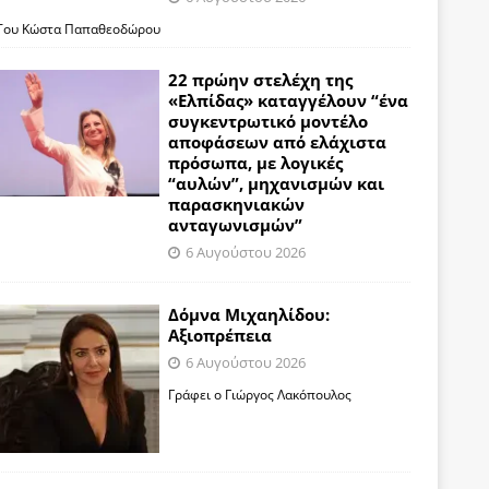
Του Κώστα Παπαθεοδώρου
22 πρώην στελέχη της
«Ελπίδας» καταγγέλουν “ένα
συγκεντρωτικό μοντέλο
αποφάσεων από ελάχιστα
πρόσωπα, με λογικές
“αυλών”, μηχανισμών και
παρασκηνιακών
ανταγωνισμών”
6 Αυγούστου 2026
Δόμνα Μιχαηλίδου:
Αξιοπρέπεια
6 Αυγούστου 2026
Γράφει ο Γιώργος Λακόπουλος