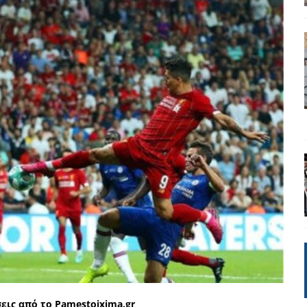
ΡΟΣΩΠΟΓΡΑΦΙΕΣ
 πολιτικής
UNCATEGORIZED
Μ. Καρυστιανού, Α. Σαμαράς: παλαιοί παίκτες και νέοι σε νέους ρόλους
ΑΠΟΨΕΙΣ
είου Ανάκαμψης: Κυβερνητική απληστία και αντιπολιτευτική αφασία
ίδας» καταγγέλουν “ένα συγκεντρωτικό μοντέλο αποφάσεων από
μών και παρασκηνιακών ανταγωνισμών”
ΣΚΕΨΕΙΣ
έπεια
ΠΡΟΒΟΛΕΣ
ης τελειώνει
ΠΑΡΕΜΒΑΣΕΙΣ
γησίες
ΠΡΟΒΟΛΕΣ
νερό
ΑΝΑΓΝΩΣΕΙΣ
εις από το Pamestoixima.gr