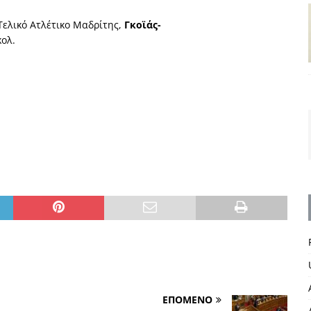
ελικό Ατλέτικο Μαδρίτης,
Γκοϊάς-
κολ.
ΕΠΟΜΕΝΟ