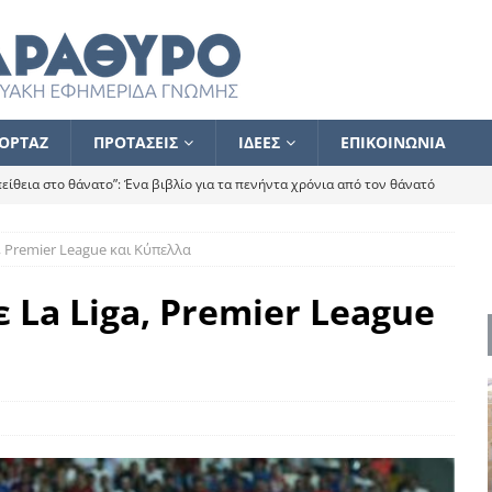
ΟΡΤΑΖ
ΠΡΟΤΑΣΕΙΣ
ΙΔΕΕΣ
ΕΠΙΚΟΙΝΩΝΙΑ
ίθεια στο θάνατο”: Ένα βιβλίο για τα πενήντα χρόνια από τον θάνατό
, Premier League και Κύπελλα
α το ποιος κοροϊδεύει ποιον Αλέξη
ΑΝΑΓΝΩΣΕΙΣ
 ισχυρίστηκα ότι δεν υπάρχει παρακολούθηση και κέντρο το οποίο
 La Liga, Premier League
τεί θερμά όσους σπεύδουν να το ενισχύσουν – Συνεχίζουμε
FLASH
ίας θα κινηθεί στην αντίθετη κατεύθυνση
ΑΝΑΓΝΩΣΕΙΣ
ΠΡΟΣΩΠΟΓΡΑΦΙΕΣ
ίλημμα των εκλογών
ΑΝΑΓΝΩΣΕΙΣ