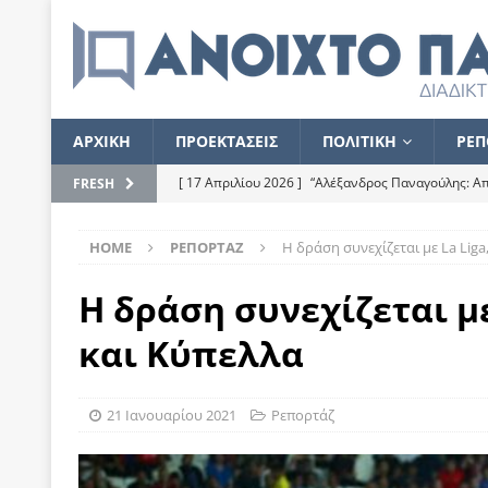
ΑΡΧΙΚΗ
ΠΡΟΕΚΤΑΣΕΙΣ
ΠΟΛΙΤΙΚΗ
ΡΕΠ
[ 17 Απριλίου 2026 ]
“Αλέξανδρος Παναγούλης: Απε
FRESH
του
ΕΠΙΛΟΓΕΣ
HOME
ΡΕΠΟΡΤΑΖ
Η δράση συνεχίζεται με La Liga
[ 17 Φεβρουαρίου 2026 ]
Απορίες και η απορία γι
[ 7 Νοεμβρίου 2022 ]
Kυρ. Μητσοτάκης: “Ουδέποτε
Η δράση συνεχίζεται με
χειρίζεται το λογισμικό Predator”
ΡΕΠΟΡΤΑΖ
και Κύπελλα
[ 21 Ιουλίου 2021 ]
Το Ανοιχτό Παράθυρο ευχαρισ
[ 15 Σεπτεμβρίου 2020 ]
Το εκκρεμές της οικονομ
21 Ιανουαρίου 2021
Ρεπορτάζ
[ 14 Ιουλίου 2020 ]
Κ. Καραμανλής: Κασσάνδρα
[ 4 Ιουλίου 2020 ]
Το σκληρό φθινόπωρο και το δ