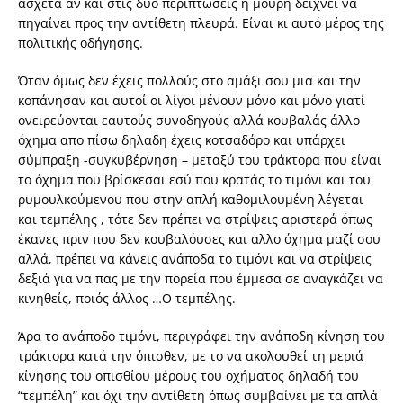
άσχετα αν και στις δύο περιπτώσεις η μούρη δείχνει να
πηγαίνει προς την αντίθετη πλευρά. Είναι κι αυτό μέρος της
πολιτικής οδήγησης.
Όταν όμως δεν έχεις πολλούς στο αμάξι σου μια και την
κοπάνησαν και αυτοί οι λίγοι μένουν μόνο και μόνο γιατί
ονειρεύονται εαυτούς συνοδηγούς αλλά κουβαλάς άλλο
όχημα απο πίσω δηλαδη έχεις κοτσαδόρο και υπάρχει
σύμπραξη -συγκυβέρνηση – μεταξύ του τράκτορα που είναι
το όχημα που βρίσκεσαι εσύ που κρατάς το τιμόνι και του
ρυμουλκούμενου που στην απλή καθομιλουμένη λέγεται
και τεμπέλης , τότε δεν πρέπει να στρίψεις αριστερά όπως
έκανες πριν που δεν κουβαλόυσες και αλλο όχημα μαζί σου
αλλά, πρέπει να κάνεις ανάποδα το τιμόνι και να στρίψεις
δεξιά για να πας με την πορεία που έμμεσα σε αναγκάζει να
κινηθείς, ποιός άλλος …Ο τεμπέλης.
Άρα το ανάποδο τιμόνι, περιγράφει την ανάποδη κίνηση του
τράκτορα κατά την όπισθεν, με το να ακολουθεί τη μεριά
κίνησης του οπισθίου μέρους του οχήματος δηλαδή του
“τεμπέλη” και όχι την αντίθετη όπως συμβαίνει με τα απλά